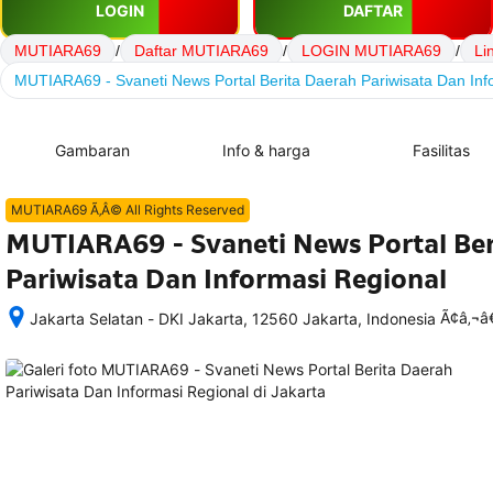
LOGIN
DAFTAR
MUTIARA69
/
Daftar MUTIARA69
/
LOGIN MUTIARA69
/
Li
MUTIARA69 - Svaneti News Portal Berita Daerah Pariwisata Dan Inf
Gambaran
Info & harga
Fasilitas
MUTIARA69 Ã‚Â© All Rights Reserved
MUTIARA69 - Svaneti News Portal Ber
Pariwisata Dan Informasi Regional
Ã¢â‚¬
Jakarta Selatan - DKI Jakarta, 12560 Jakarta, Indonesia
Setelah 
memesan, 
semua 
rincian 
akomodasi 
termasuk 
nomor 