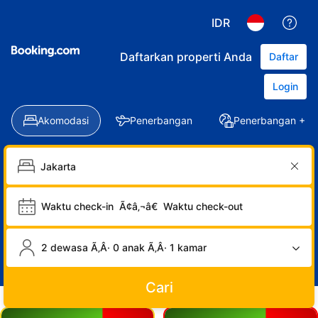
IDR
Daftarkan properti Anda
Daftar
Login
Akomodasi
Penerbangan
Penerbangan + Ho
Waktu check-in
Ã¢â‚¬â€
Waktu check-out
2 dewasa Ã‚Â· 0 anak Ã‚Â· 1 kamar
Cari