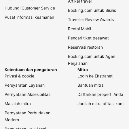
Artikel travel
Hubungi Customer Service
Booking.com untuk Bisnis
Pusat informasi keamanan
Traveller Review Awards
Rental Mobil
Pencari tiket pesawat
Reservasi restoran
Booking.com untuk Agen
Perjalanan
Ketentuan dan pengaturan
Mitra
Privasi & cookie
Login ke Ekstranet
Persyaratan Layanan
Bantuan mitra
Pernyataan Aksesibilitas
Daftarkan properti Anda
Masalah mitra
Jadilah mitra afiliasi kami
Pernyataan Perbudakan
Modern
Pernyataan Hak Asasi