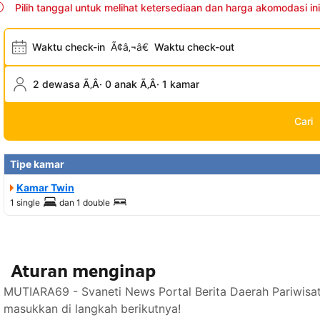
Pilih tanggal untuk melihat ketersediaan dan harga akomodasi ini
Waktu check-in
Ã¢â‚¬â€
Waktu check-out
2 dewasa Ã‚Â· 0 anak Ã‚Â· 1 kamar
Cari
Tipe kamar
Kamar Twin
1 single
dan
1 double
Aturan menginap
MUTIARA69 - Svaneti News Portal Berita Daerah Pariwisa
masukkan di langkah berikutnya!