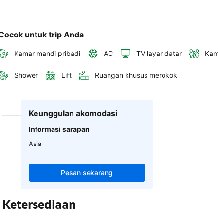
Cocok untuk trip Anda
Kamar mandi pribadi
AC
TV layar datar
Kam
Shower
Lift
Ruangan khusus merokok
Keunggulan akomodasi
Informasi sarapan
Asia
Pesan sekarang
Ketersediaan