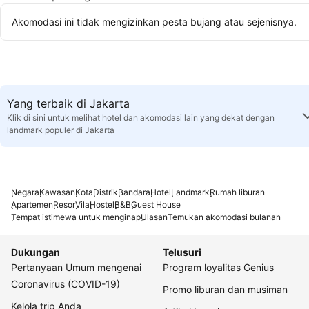
Akomodasi ini tidak mengizinkan pesta bujang atau sejenisnya.
Yang terbaik di Jakarta
Klik di sini untuk melihat hotel dan akomodasi lain yang dekat dengan
landmark populer di Jakarta
Negara
Kawasan
Kota
Distrik
Bandara
Hotel
Landmark
Rumah liburan
Apartemen
Resor
Vila
Hostel
B&B
Guest House
Tempat istimewa untuk menginap
Ulasan
Temukan akomodasi bulanan
Dukungan
Telusuri
Pertanyaan Umum mengenai
Program loyalitas Genius
Coronavirus (COVID-19)
Promo liburan dan musiman
Kelola trip Anda