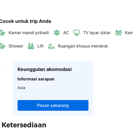
Cocok untuk trip Anda
Kamar mandi pribadi
AC
TV layar datar
Kam
Shower
Lift
Ruangan khusus merokok
Keunggulan akomodasi
Informasi sarapan
Asia
Pesan sekarang
Ketersediaan