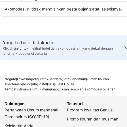
Akomodasi ini tidak mengizinkan pesta bujang atau sejenisnya.
Yang terbaik di Jakarta
Klik di sini untuk melihat hotel dan akomodasi lain yang dekat dengan
landmark populer di Jakarta
Negara
Kawasan
Kota
Distrik
Bandara
Hotel
Landmark
Rumah liburan
Apartemen
Resor
Vila
Hostel
B&B
Guest House
Tempat istimewa untuk menginap
Ulasan
Temukan akomodasi bulanan
Dukungan
Telusuri
Pertanyaan Umum mengenai
Program loyalitas Genius
Coronavirus (COVID-19)
Promo liburan dan musiman
Kelola trip Anda