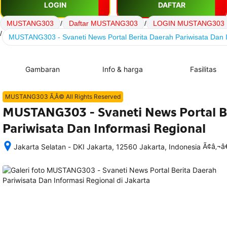
LOGIN
DAFTAR
MUSTANG303
/
Daftar MUSTANG303
/
LOGIN MUSTANG303
/
MUSTANG303 - Svaneti News Portal Berita Daerah Pariwisata Dan I
Gambaran
Info & harga
Fasilitas
MUSTANG303 Ã‚Â© All Rights Reserved
MUSTANG303 - Svaneti News Portal B
Pariwisata Dan Informasi Regional
Ã¢â‚¬
Jakarta Selatan - DKI Jakarta, 12560 Jakarta, Indonesia
Setelah 
memesan, 
semua 
rincian 
akomodasi 
termasuk 
nomor 