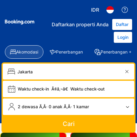
IDR
Daftarkan properti Anda
Daftar
Login
Akomodasi
Penerbangan
Penerbangan + Ho
Waktu check-in
Ã¢â‚¬â€
Waktu check-out
2 dewasa Ã‚Â· 0 anak Ã‚Â· 1 kamar
Cari