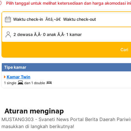
Pilih tanggal untuk melihat ketersediaan dan harga akomodasi ini
Waktu check-in
Ã¢â‚¬â€
Waktu check-out
2 dewasa Ã‚Â· 0 anak Ã‚Â· 1 kamar
Cari
Tipe kamar
Kamar Twin
1 single
dan
1 double
Aturan menginap
MUSTANG303 - Svaneti News Portal Berita Daerah Pariwis
masukkan di langkah berikutnya!