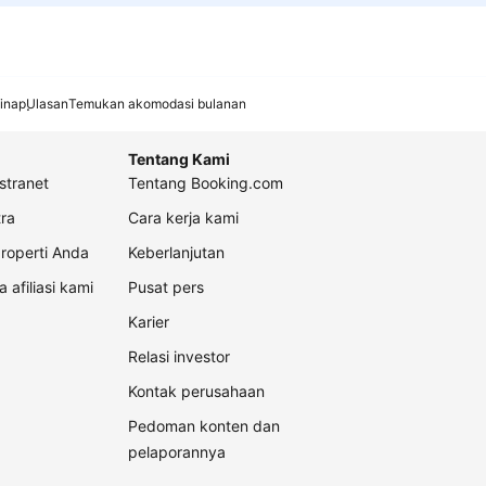
inap
Ulasan
Temukan akomodasi bulanan
Tentang Kami
stranet
Tentang Booking.com
ra
Cara kerja kami
roperti Anda
Keberlanjutan
a afiliasi kami
Pusat pers
Karier
Relasi investor
Kontak perusahaan
Pedoman konten dan
pelaporannya