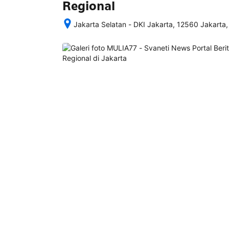
Regional
Jakarta Selatan - DKI Jakarta, 12560 Jakarta,
Setelah 
memesan, 
semua 
rincian 
akomodasi 
termasuk 
nomor 
telepon 
dan 
alamat 
akan 
disertakan 
dalam 
konfirmasi 
pemesanan 
dan 
akun 
Anda.