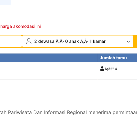
 harga akomodasi ini
2 dewasa Ã‚Â· 0 anak Ã‚Â· 1 kamar
Jumlah tamu
Ãƒâ€”
4
rah Pariwisata Dan Informasi Regional menerima permintaan