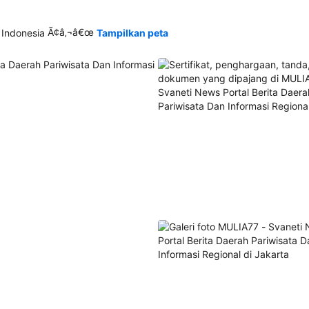
Ã¢â‚¬â€œ
 Indonesia
Tampilkan peta