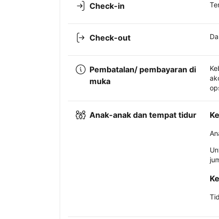
Te
Check-in
Da
Check-out
Ke
Pembatalan/ pembayaran di
ak
muka
op
Anak-anak dan tempat tidur
Ke
An
Un
ju
Ke
Ti