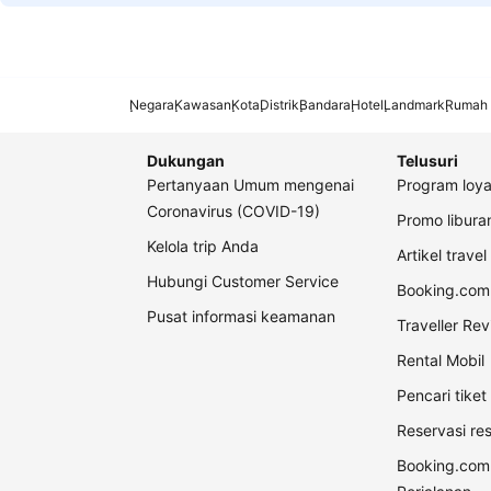
Negara
Kawasan
Kota
Distrik
Bandara
Hotel
Landmark
Rumah 
Dukungan
Telusuri
Pertanyaan Umum mengenai
Program loya
Coronavirus (COVID-19)
Promo libur
Kelola trip Anda
Artikel travel
Hubungi Customer Service
Booking.com 
Pusat informasi keamanan
Traveller Re
Rental Mobil
Pencari tike
Reservasi re
Booking.com