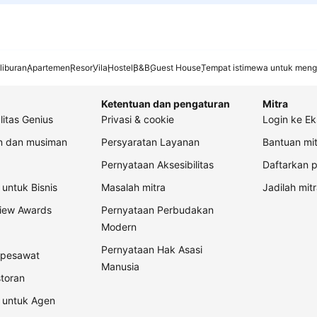
liburan
Apartemen
Resor
Vila
Hostel
B&B
Guest House
Tempat istimewa untuk meng
Ketentuan dan pengaturan
Mitra
litas Genius
Privasi & cookie
Login ke Ek
an dan musiman
Persyaratan Layanan
Bantuan mit
Pernyataan Aksesibilitas
Daftarkan p
untuk Bisnis
Masalah mitra
Jadilah mitr
view Awards
Pernyataan Perbudakan
Modern
Pernyataan Hak Asasi
t pesawat
Manusia
storan
 untuk Agen