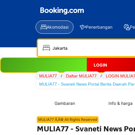
Akomodasi
Penerbangan
Pe
LOGIN
MULIA77
/
Daftar MULIA77
/
LOGIN MULIA
MULIA77 - Svaneti News Portal Berita Daerah Par
Gambaran
Info & harga
MULIA77 Ã‚Â© All Rights Reserved
MULIA77 - Svaneti News Por