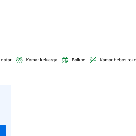
 datar
Kamar keluarga
Balkon
Kamar bebas rok