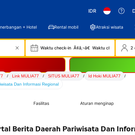
IDR
D
nerbangan + Hotel
Rental mobil
Atraksi wisata
Waktu check-in
Ã¢â‚¬â€
Waktu check-out
2 
77
/
Link MULIA77
/
SITUS MULIA77
/
Id Hoki MULIA77
/
iwisata Dan Informasi Regional
Fasilitas
Aturan menginap
tal Berita Daerah Pariwisata Dan Info