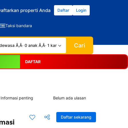
aftarkan properti Anda
Daftar
Login
Taksi bandara
Cari
dewasa Ã‚Â· 0 anak Ã‚Â· 1 kamar
DAFTAR
Informasi penting
Belum ada ulasan
Daftar sekarang
rmasi