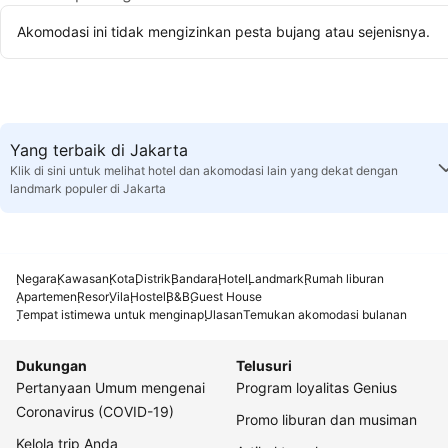
Akomodasi ini tidak mengizinkan pesta bujang atau sejenisnya.
Yang terbaik di Jakarta
Klik di sini untuk melihat hotel dan akomodasi lain yang dekat dengan
landmark populer di Jakarta
Negara
Kawasan
Kota
Distrik
Bandara
Hotel
Landmark
Rumah liburan
Apartemen
Resor
Vila
Hostel
B&B
Guest House
Tempat istimewa untuk menginap
Ulasan
Temukan akomodasi bulanan
Dukungan
Telusuri
Pertanyaan Umum mengenai
Program loyalitas Genius
Coronavirus (COVID-19)
Promo liburan dan musiman
Kelola trip Anda