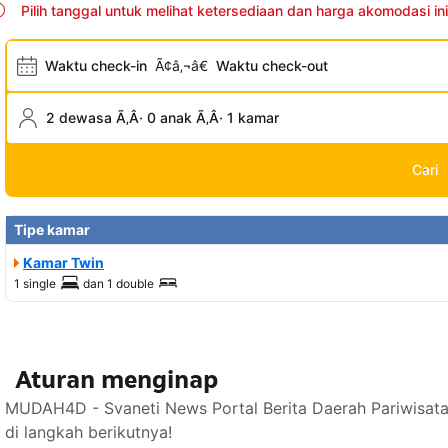
Pilih tanggal untuk melihat ketersediaan dan harga akomodasi ini
Waktu check-in
Ã¢â‚¬â€
Waktu check-out
2 dewasa Ã‚Â· 0 anak Ã‚Â· 1 kamar
Cari
Tipe kamar
Kamar Twin
1 single
dan
1 double
Aturan menginap
MUDAH4D - Svaneti News Portal Berita Daerah Pariwisata
di langkah berikutnya!