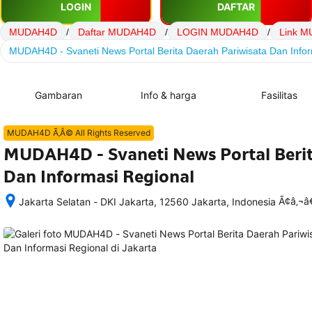
LOGIN
DAFTAR
MUDAH4D
/
Daftar MUDAH4D
/
LOGIN MUDAH4D
/
Link 
MUDAH4D - Svaneti News Portal Berita Daerah Pariwisata Dan Infor
Gambaran
Info & harga
Fasilitas
MUDAH4D Ã‚Â© All Rights Reserved
MUDAH4D - Svaneti News Portal Berit
Dan Informasi Regional
Ã¢â‚¬
Jakarta Selatan - DKI Jakarta, 12560 Jakarta, Indonesia
Setelah 
memesan, 
semua 
rincian 
akomodasi 
termasuk 
nomor 