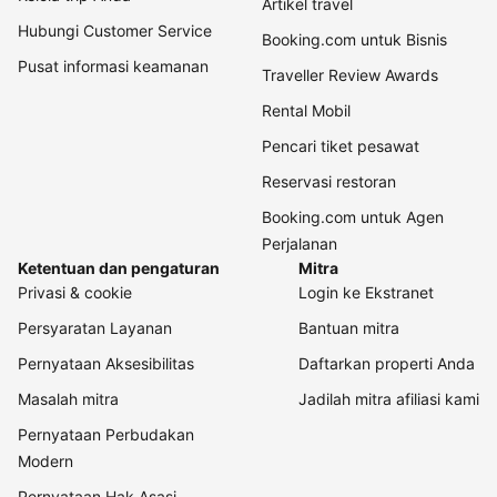
Artikel travel
Hubungi Customer Service
Booking.com untuk Bisnis
Pusat informasi keamanan
Traveller Review Awards
Rental Mobil
Pencari tiket pesawat
Reservasi restoran
Booking.com untuk Agen
Perjalanan
Ketentuan dan pengaturan
Mitra
Privasi & cookie
Login ke Ekstranet
Persyaratan Layanan
Bantuan mitra
Pernyataan Aksesibilitas
Daftarkan properti Anda
Masalah mitra
Jadilah mitra afiliasi kami
Pernyataan Perbudakan
Modern
Pernyataan Hak Asasi