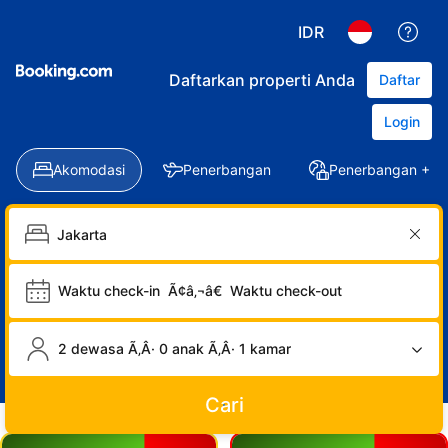
IDR
Daftarkan properti Anda
Daftar
Login
Akomodasi
Penerbangan
Penerbangan + Ho
Waktu check-in
Ã¢â‚¬â€
Waktu check-out
2 dewasa Ã‚Â· 0 anak Ã‚Â· 1 kamar
Cari