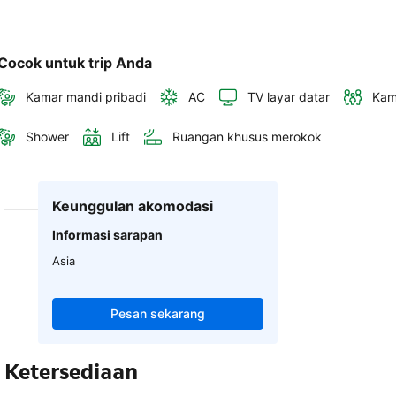
Cocok untuk trip Anda
Kamar mandi pribadi
AC
TV layar datar
Kam
Shower
Lift
Ruangan khusus merokok
Keunggulan akomodasi
Informasi sarapan
Asia
Pesan sekarang
Ketersediaan