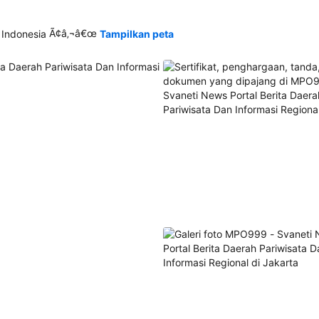
Ã¢â‚¬â€œ
 Indonesia
Tampilkan peta