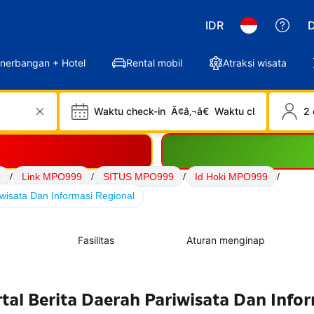
IDR
D
nerbangan + Hotel
Rental mobil
Atraksi wisata
Waktu check-in
Ã¢â‚¬â€
Waktu check-out
2 
9
/
Link MPO999
/
SITUS MPO999
/
Id Hoki MPO999
/
wisata Dan Informasi Regional
Fasilitas
Aturan menginap
al Berita Daerah Pariwisata Dan Info