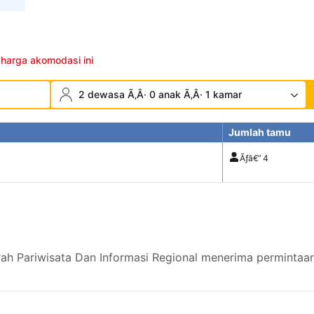
 harga akomodasi ini
2 dewasa Ã‚Â· 0 anak Ã‚Â· 1 kamar
Jumlah tamu
Ãƒâ€”
4
ah Pariwisata Dan Informasi Regional menerima permintaan