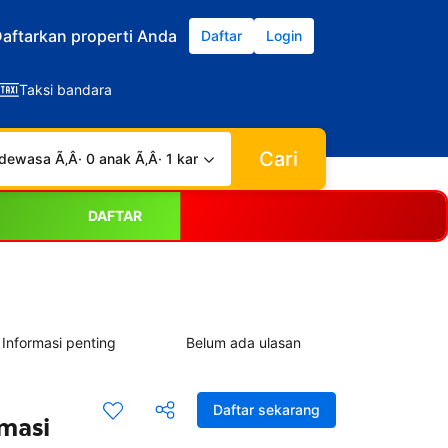
aftarkan properti Anda
Daftar
Login
Taksi bandara
Cari
dewasa Ã‚Â· 0 anak Ã‚Â· 1 kamar
DAFTAR
Informasi penting
Belum ada ulasan
Daftar sekarang
rmasi