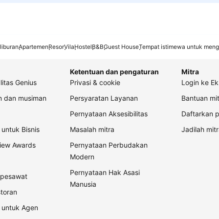
liburan
Apartemen
Resor
Vila
Hostel
B&B
Guest House
Tempat istimewa untuk meng
Ketentuan dan pengaturan
Mitra
litas Genius
Privasi & cookie
Login ke Ek
an dan musiman
Persyaratan Layanan
Bantuan mit
Pernyataan Aksesibilitas
Daftarkan p
untuk Bisnis
Masalah mitra
Jadilah mitr
view Awards
Pernyataan Perbudakan
Modern
Pernyataan Hak Asasi
t pesawat
Manusia
storan
 untuk Agen