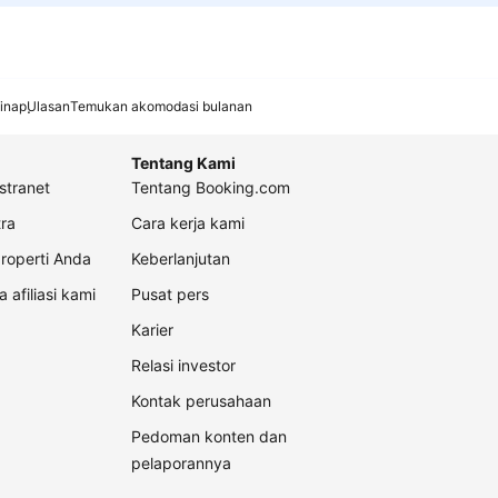
inap
Ulasan
Temukan akomodasi bulanan
Tentang Kami
stranet
Tentang Booking.com
ra
Cara kerja kami
roperti Anda
Keberlanjutan
a afiliasi kami
Pusat pers
Karier
Relasi investor
Kontak perusahaan
Pedoman konten dan
pelaporannya