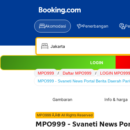
Akomodasi
Penerbangan
Pe
LOGIN
MPO999
/
Daftar MPO999
/
LOGIN MPO99
MPO999 - Svaneti News Portal Berita Daerah Pari
Gambaran
Info & harga
MPO999 Ã‚Â© All Rights Reserved
MPO999 - Svaneti News Port