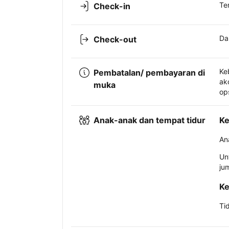
Te
Check-in
Da
Check-out
Ke
Pembatalan/ pembayaran di
ak
muka
op
Anak-anak dan tempat tidur
Ke
An
Un
ju
Ke
Ti