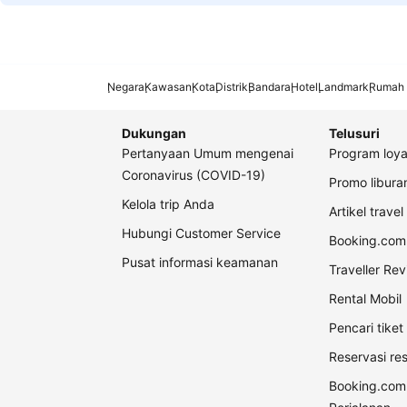
Negara
Kawasan
Kota
Distrik
Bandara
Hotel
Landmark
Rumah 
Dukungan
Telusuri
Pertanyaan Umum mengenai
Program loya
Coronavirus (COVID-19)
Promo libur
Kelola trip Anda
Artikel travel
Hubungi Customer Service
Booking.com 
Pusat informasi keamanan
Traveller Re
Rental Mobil
Pencari tike
Reservasi re
Booking.com