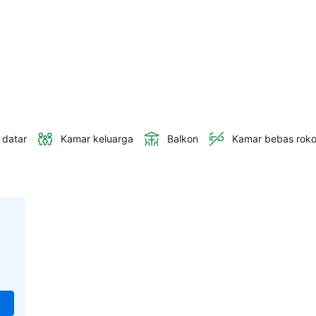
 datar
Kamar keluarga
Balkon
Kamar bebas rok