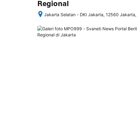
Regional
Jakarta Selatan - DKI Jakarta, 12560 Jakarta,
Setelah 
memesan, 
semua 
rincian 
akomodasi 
termasuk 
nomor 
telepon 
dan 
alamat 
akan 
disertakan 
dalam 
konfirmasi 
pemesanan 
dan 
akun 
Anda.