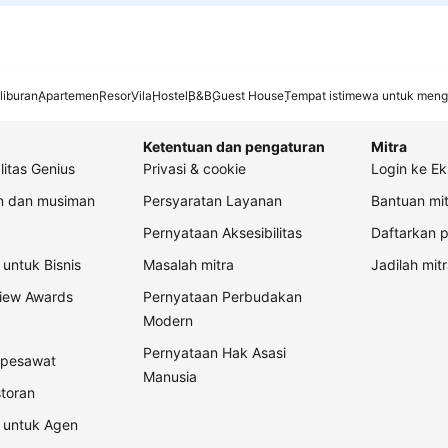
liburan
Apartemen
Resor
Vila
Hostel
B&B
Guest House
Tempat istimewa untuk meng
Ketentuan dan pengaturan
Mitra
litas Genius
Privasi & cookie
Login ke Ek
an dan musiman
Persyaratan Layanan
Bantuan mit
Pernyataan Aksesibilitas
Daftarkan p
untuk Bisnis
Masalah mitra
Jadilah mitr
view Awards
Pernyataan Perbudakan
Modern
Pernyataan Hak Asasi
t pesawat
Manusia
storan
 untuk Agen