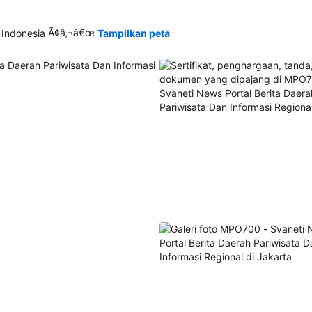
Ã¢â‚¬â€œ
 Indonesia
Tampilkan peta