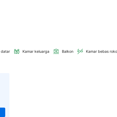
 datar
Kamar keluarga
Balkon
Kamar bebas rok