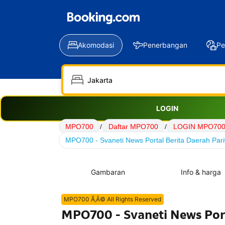
Akomodasi
Penerbangan
Pe
LOGIN
MPO700
/
Daftar MPO700
/
LOGIN MPO70
MPO700 - Svaneti News Portal Berita Daerah Pari
Gambaran
Info & harga
MPO700 Ã‚Â© All Rights Reserved
MPO700 - Svaneti News Port