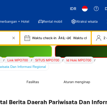
IDR
D
nerbangan + Hotel
Rental mobil
Atraksi wisata
Waktu check-in
Ã¢â‚¬â€
Waktu check-out
2 
0
/
Link MPO700
/
SITUS MPO700
/
Id Hoki MPO700
/
wisata Dan Informasi Regional
Fasilitas
Aturan menginap
al Berita Daerah Pariwisata Dan Infor