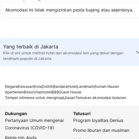
Akomodasi ini tidak mengizinkan pesta bujang atau sejenisnya.
Yang terbaik di Jakarta
Klik di sini untuk melihat hotel dan akomodasi lain yang dekat dengan
landmark populer di Jakarta
Negara
Kawasan
Kota
Distrik
Bandara
Hotel
Landmark
Rumah liburan
Apartemen
Resor
Vila
Hostel
B&B
Guest House
Tempat istimewa untuk menginap
Ulasan
Temukan akomodasi bulanan
Dukungan
Telusuri
Pertanyaan Umum mengenai
Program loyalitas Genius
Coronavirus (COVID-19)
Promo liburan dan musiman
Kelola trip Anda