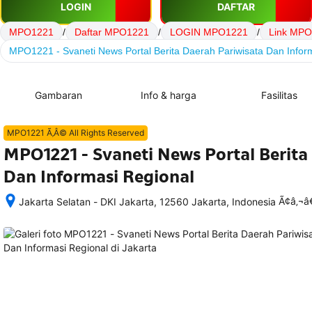
LOGIN
DAFTAR
MPO1221
/
Daftar MPO1221
/
LOGIN MPO1221
/
Link MP
MPO1221 - Svaneti News Portal Berita Daerah Pariwisata Dan Infor
Gambaran
Info & harga
Fasilitas
MPO1221 Ã‚Â© All Rights Reserved
MPO1221 - Svaneti News Portal Berita
Dan Informasi Regional
Ã¢â‚¬
Jakarta Selatan - DKI Jakarta, 12560 Jakarta, Indonesia
Setelah 
memesan, 
semua 
rincian 
akomodasi 
termasuk 
nomor 