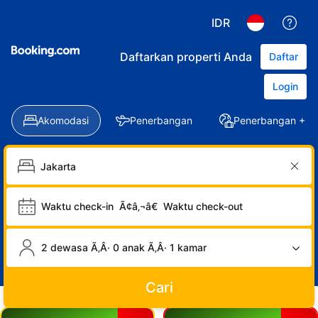
IDR
Daftarkan properti Anda
Daftar
Login
Akomodasi
Penerbangan
Penerbangan + Ho
Waktu check-in
Ã¢â‚¬â€
Waktu check-out
2 dewasa Ã‚Â· 0 anak Ã‚Â· 1 kamar
Cari