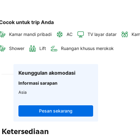
Cocok untuk trip Anda
Kamar mandi pribadi
AC
TV layar datar
Kam
Shower
Lift
Ruangan khusus merokok
Keunggulan akomodasi
Informasi sarapan
Asia
Pesan sekarang
Ketersediaan