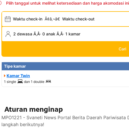
Pilih tanggal untuk melihat ketersediaan dan harga akomodasi ini
Waktu check-in
Ã¢â‚¬â€
Waktu check-out
2 dewasa Ã‚Â· 0 anak Ã‚Â· 1 kamar
Cari
Tipe kamar
Kamar Twin
1 single
dan
1 double
Aturan menginap
MPO1221 - Svaneti News Portal Berita Daerah Pariwisata 
langkah berikutnya!