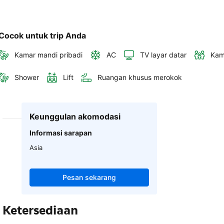
Cocok untuk trip Anda
Kamar mandi pribadi
AC
TV layar datar
Kam
Shower
Lift
Ruangan khusus merokok
Keunggulan akomodasi
Informasi sarapan
Asia
Pesan sekarang
Ketersediaan