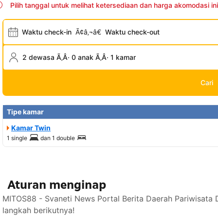
Pilih tanggal untuk melihat ketersediaan dan harga akomodasi ini
Waktu check-in
Ã¢â‚¬â€
Waktu check-out
2 dewasa Ã‚Â· 0 anak Ã‚Â· 1 kamar
Cari
Tipe kamar
Kamar Twin
1 single
dan
1 double
Aturan menginap
MITOS88 - Svaneti News Portal Berita Daerah Pariwisata 
langkah berikutnya!