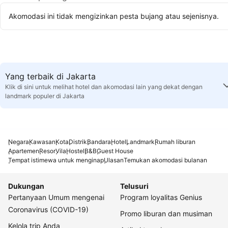
Akomodasi ini tidak mengizinkan pesta bujang atau sejenisnya.
Yang terbaik di Jakarta
Klik di sini untuk melihat hotel dan akomodasi lain yang dekat dengan
landmark populer di Jakarta
Negara
Kawasan
Kota
Distrik
Bandara
Hotel
Landmark
Rumah liburan
Apartemen
Resor
Vila
Hostel
B&B
Guest House
Tempat istimewa untuk menginap
Ulasan
Temukan akomodasi bulanan
Dukungan
Telusuri
Pertanyaan Umum mengenai
Program loyalitas Genius
Coronavirus (COVID-19)
Promo liburan dan musiman
Kelola trip Anda