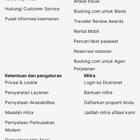
Artikel travel
Hubungi Customer Service
Booking.com untuk Bisnis
Pusat informasi keamanan
Traveller Review Awards
Rental Mobil
Pencari tiket pesawat
Reservasi restoran
Booking.com untuk Agen
Perjalanan
Ketentuan dan pengaturan
Mitra
Privasi & cookie
Login ke Ekstranet
Persyaratan Layanan
Bantuan mitra
Pernyataan Aksesibilitas
Daftarkan properti Anda
Masalah mitra
Jadilah mitra afiliasi kami
Pernyataan Perbudakan
Modern
Pernyataan Hak Asasi