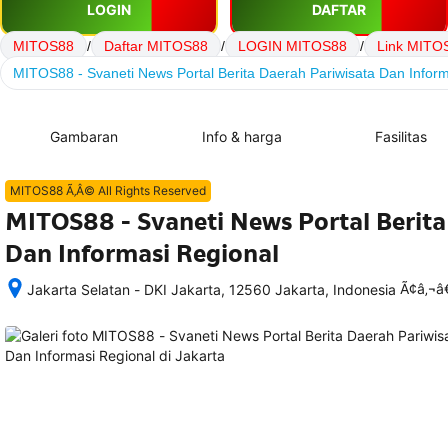
LOGIN
DAFTAR
MITOS88
/
Daftar MITOS88
/
LOGIN MITOS88
/
Link MITO
MITOS88 - Svaneti News Portal Berita Daerah Pariwisata Dan Inform
Gambaran
Info & harga
Fasilitas
MITOS88 Ã‚Â© All Rights Reserved
MITOS88 - Svaneti News Portal Berita
Dan Informasi Regional
Ã¢â‚¬
Jakarta Selatan - DKI Jakarta, 12560 Jakarta, Indonesia
Setelah 
memesan, 
semua 
rincian 
akomodasi 
termasuk 
nomor 