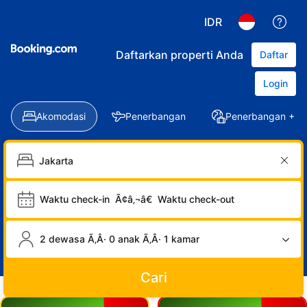
IDR
Daftarkan properti Anda
Daftar
Login
Akomodasi
Penerbangan
Penerbangan + Ho
Waktu check-in
Ã¢â‚¬â€
Waktu check-out
2 dewasa Ã‚Â· 0 anak Ã‚Â· 1 kamar
Cari