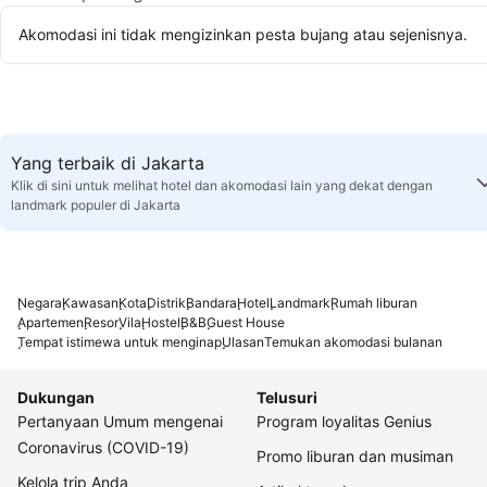
Akomodasi ini tidak mengizinkan pesta bujang atau sejenisnya.
Yang terbaik di Jakarta
Klik di sini untuk melihat hotel dan akomodasi lain yang dekat dengan
landmark populer di Jakarta
Negara
Kawasan
Kota
Distrik
Bandara
Hotel
Landmark
Rumah liburan
Apartemen
Resor
Vila
Hostel
B&B
Guest House
Tempat istimewa untuk menginap
Ulasan
Temukan akomodasi bulanan
Dukungan
Telusuri
Pertanyaan Umum mengenai
Program loyalitas Genius
Coronavirus (COVID-19)
Promo liburan dan musiman
Kelola trip Anda