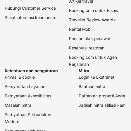
Artikel travel
Hubungi Customer Service
Booking.com untuk Bisnis
Pusat informasi keamanan
Traveller Review Awards
Rental Mobil
Pencari tiket pesawat
Reservasi restoran
Booking.com untuk Agen
Perjalanan
Ketentuan dan pengaturan
Mitra
Privasi & cookie
Login ke Ekstranet
Persyaratan Layanan
Bantuan mitra
Pernyataan Aksesibilitas
Daftarkan properti Anda
Masalah mitra
Jadilah mitra afiliasi kami
Pernyataan Perbudakan
Modern
Pernyataan Hak Asasi