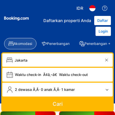
IDR
Daftarkan properti Anda
Daftar
Login
Akomodasi
Penerbangan
Penerbangan + Ho
Waktu check-in
Ã¢â‚¬â€
Waktu check-out
2 dewasa Ã‚Â· 0 anak Ã‚Â· 1 kamar
Cari