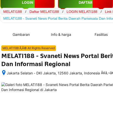
LOGIN
DAFTAR
MELATI188
/
Daftar MELATI188
/
LOGIN MELATI188
/
Link
MELATI188 - Svaneti News Portal Berita Daerah Pariwisata Dan Info
Gambaran
Info & harga
Fasilitas
MELATI188 Ã‚Â© All Rights Reserved
MELATI188 - Svaneti News Portal Beri
Dan Informasi Regional
Ã¢â‚¬
Jakarta Selatan - DKI Jakarta, 12560 Jakarta, Indonesia
Setelah 
memesan, 
semua 
rincian 
akomodasi 
termasuk 
nomor 