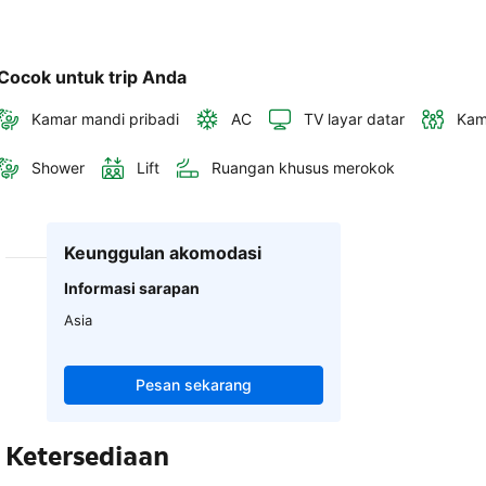
Cocok untuk trip Anda
Kamar mandi pribadi
AC
TV layar datar
Kam
Shower
Lift
Ruangan khusus merokok
Keunggulan akomodasi
Informasi sarapan
Asia
Pesan sekarang
Ketersediaan