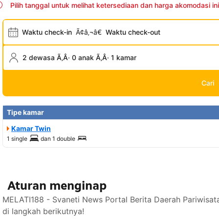
Pilih tanggal untuk melihat ketersediaan dan harga akomodasi ini
Waktu check-in
Ã¢â‚¬â€
Waktu check-out
2 dewasa Ã‚Â· 0 anak Ã‚Â· 1 kamar
Cari
Tipe kamar
Kamar Twin
1 single
dan
1 double
Aturan menginap
MELATI188 - Svaneti News Portal Berita Daerah Pariwisa
di langkah berikutnya!