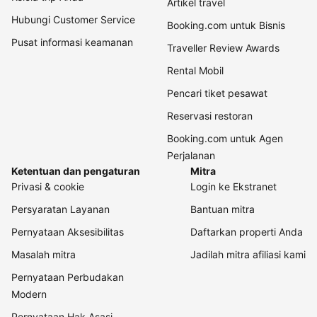
Artikel travel
Hubungi Customer Service
Booking.com untuk Bisnis
Pusat informasi keamanan
Traveller Review Awards
Rental Mobil
Pencari tiket pesawat
Reservasi restoran
Booking.com untuk Agen
Perjalanan
Ketentuan dan pengaturan
Mitra
Privasi & cookie
Login ke Ekstranet
Persyaratan Layanan
Bantuan mitra
Pernyataan Aksesibilitas
Daftarkan properti Anda
Masalah mitra
Jadilah mitra afiliasi kami
Pernyataan Perbudakan
Modern
Pernyataan Hak Asasi