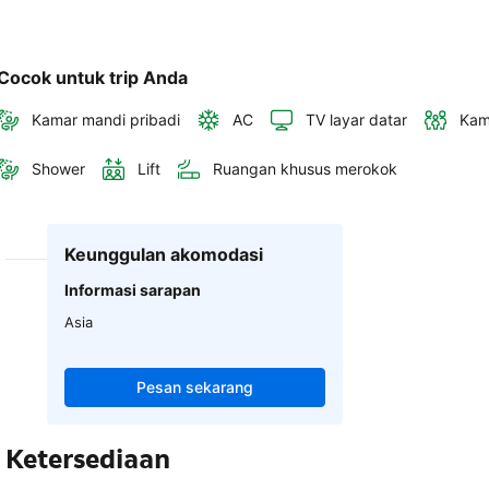
Cocok untuk trip Anda
Kamar mandi pribadi
AC
TV layar datar
Kam
Shower
Lift
Ruangan khusus merokok
Keunggulan akomodasi
Informasi sarapan
Asia
Pesan sekarang
Ketersediaan