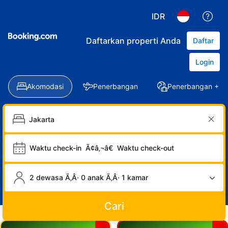
IDR
Daftarkan properti Anda
Daftar
Login
Akomodasi
Penerbangan
Penerbangan + Ho
Waktu check-in
Ã¢â‚¬â€
Waktu check-out
2 dewasa Ã‚Â· 0 anak Ã‚Â· 1 kamar
Cari