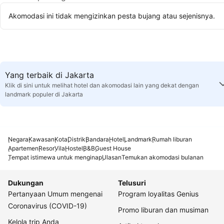
Akomodasi ini tidak mengizinkan pesta bujang atau sejenisnya.
Yang terbaik di Jakarta
Klik di sini untuk melihat hotel dan akomodasi lain yang dekat dengan
landmark populer di Jakarta
Negara
Kawasan
Kota
Distrik
Bandara
Hotel
Landmark
Rumah liburan
Apartemen
Resor
Vila
Hostel
B&B
Guest House
Tempat istimewa untuk menginap
Ulasan
Temukan akomodasi bulanan
Dukungan
Telusuri
Pertanyaan Umum mengenai
Program loyalitas Genius
Coronavirus (COVID-19)
Promo liburan dan musiman
Kelola trip Anda