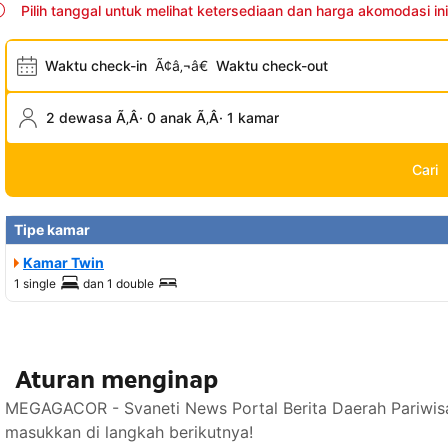
Pilih tanggal untuk melihat ketersediaan dan harga akomodasi ini
Waktu check-in
Ã¢â‚¬â€
Waktu check-out
2 dewasa Ã‚Â· 0 anak Ã‚Â· 1 kamar
Cari
Tipe kamar
Kamar Twin
1 single
dan
1 double
Aturan menginap
MEGAGACOR - Svaneti News Portal Berita Daerah Pariwisa
masukkan di langkah berikutnya!