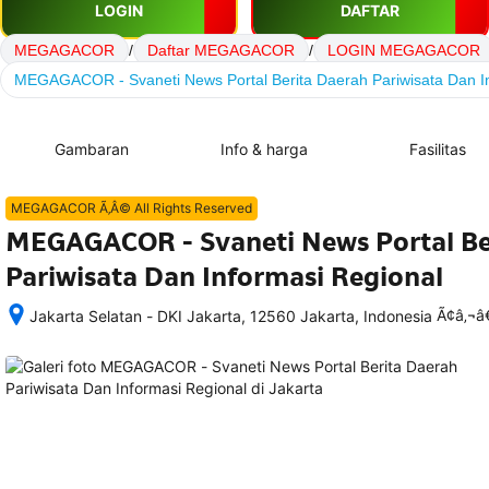
LOGIN
DAFTAR
MEGAGACOR
/
Daftar MEGAGACOR
/
LOGIN MEGAGACOR
MEGAGACOR - Svaneti News Portal Berita Daerah Pariwisata Dan I
Gambaran
Info & harga
Fasilitas
MEGAGACOR Ã‚Â© All Rights Reserved
MEGAGACOR - Svaneti News Portal Be
Pariwisata Dan Informasi Regional
Ã¢â‚¬
Jakarta Selatan - DKI Jakarta, 12560 Jakarta, Indonesia
Setelah 
memesan, 
semua 
rincian 
akomodasi 
termasuk 
nomor 