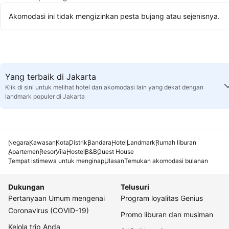
Akomodasi ini tidak mengizinkan pesta bujang atau sejenisnya.
Yang terbaik di Jakarta
Klik di sini untuk melihat hotel dan akomodasi lain yang dekat dengan
landmark populer di Jakarta
Negara
Kawasan
Kota
Distrik
Bandara
Hotel
Landmark
Rumah liburan
Apartemen
Resor
Vila
Hostel
B&B
Guest House
Tempat istimewa untuk menginap
Ulasan
Temukan akomodasi bulanan
Dukungan
Telusuri
Pertanyaan Umum mengenai
Program loyalitas Genius
Coronavirus (COVID-19)
Promo liburan dan musiman
Kelola trip Anda