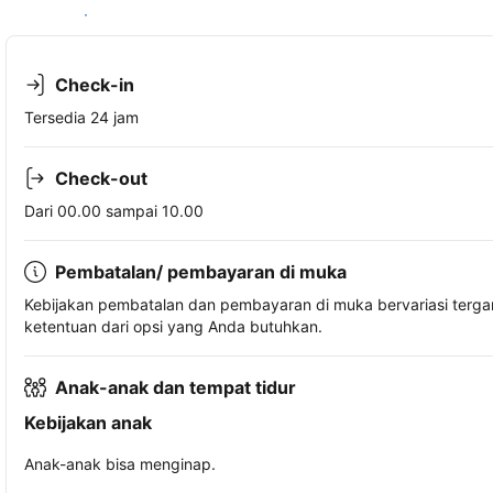
Lihat ketersediaan
Check-in
Tersedia 24 jam
Check-out
Dari 00.00 sampai 10.00
Pembatalan/ pembayaran di muka
Kebijakan pembatalan dan pembayaran di muka bervariasi terg
ketentuan dari opsi yang Anda butuhkan.
Anak-anak dan tempat tidur
Kebijakan anak
Anak-anak bisa menginap.