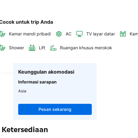
Cocok untuk trip Anda
Kamar mandi pribadi
AC
TV layar datar
Kam
Shower
Lift
Ruangan khusus merokok
Keunggulan akomodasi
Informasi sarapan
Asia
Pesan sekarang
Ketersediaan