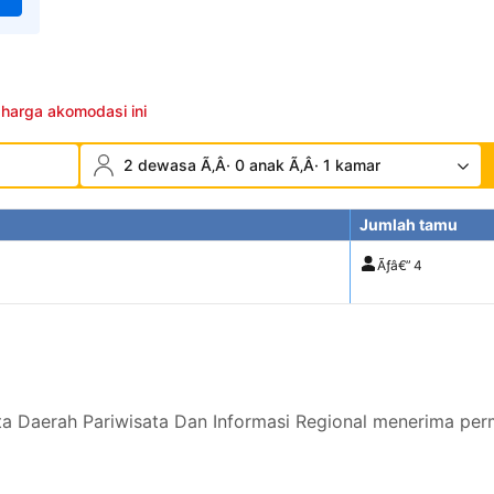
 harga akomodasi ini
2 dewasa Ã‚Â· 0 anak Ã‚Â· 1 kamar
Jumlah tamu
Ãƒâ€”
4
 Daerah Pariwisata Dan Informasi Regional menerima perm