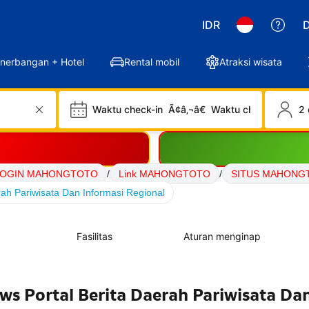
IDR
D
nerbangan + Hotel
Rental mobil
Atraksi wisata
Waktu check-in
Ã¢â‚¬â€
Waktu check-out
2 
LOGIN MAHONGTOTO
/
Link MAHONGTOTO
/
SITUS MAHONG
h Pariwisata Dan Informasi Regional
Fasilitas
Aturan menginap
 Portal Berita Daerah Pariwisata Da