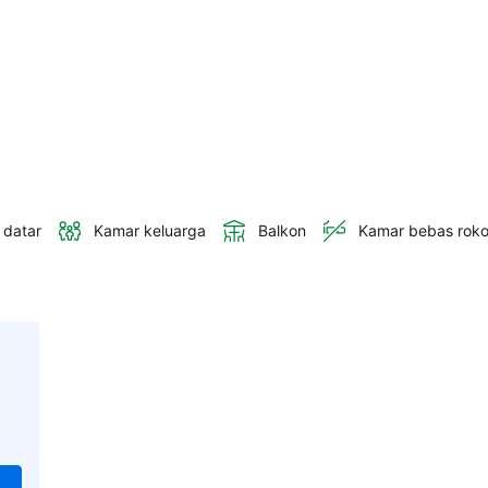
 datar
Kamar keluarga
Balkon
Kamar bebas rok