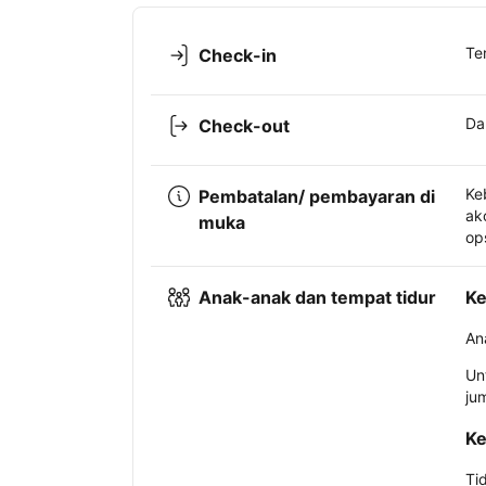
Te
Check-in
Da
Check-out
Ke
Pembatalan/ pembayaran di
ak
muka
op
Anak-anak dan tempat tidur
Ke
An
Un
ju
Ke
Ti