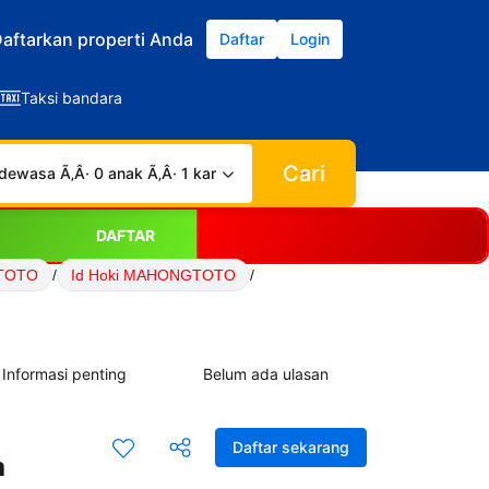
aftarkan properti Anda
Daftar
Login
Taksi bandara
Cari
dewasa Ã‚Â· 0 anak Ã‚Â· 1 kamar
DAFTAR
TOTO
/
Id Hoki MAHONGTOTO
/
Informasi penting
Belum ada ulasan
Daftar sekarang
n