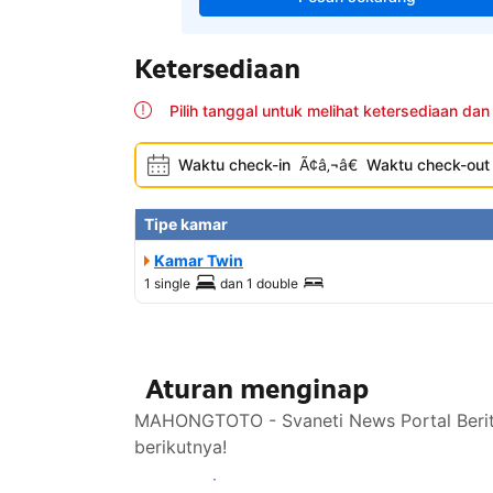
Ketersediaan
Pilih tanggal untuk melihat ketersediaan dan
Waktu check-in
Ã¢â‚¬â€
Waktu check-out
Tipe kamar
Kamar Twin
1 single
dan
1 double
Aturan menginap
MAHONGTOTO - Svaneti News Portal Berita
berikutnya!
Lihat ketersediaan