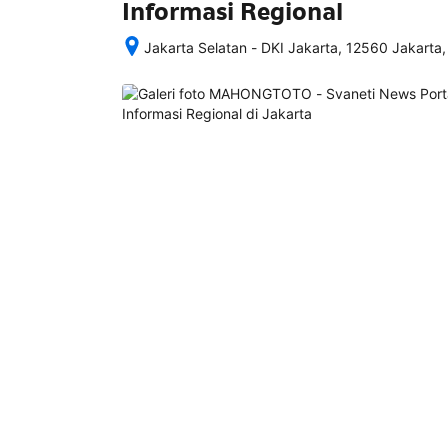
Informasi Regional
Jakarta Selatan - DKI Jakarta, 12560 Jakarta,
Setelah 
memesan, 
semua 
rincian 
akomodasi 
termasuk 
nomor 
telepon 
dan 
alamat 
akan 
disertakan 
dalam 
konfirmasi 
pemesanan 
dan 
akun 
Anda.