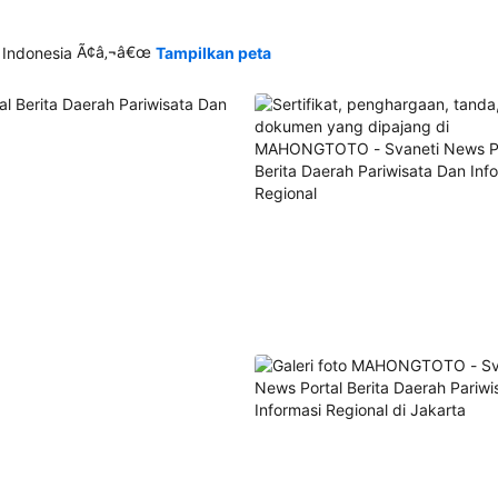
Ã¢â‚¬â€œ
 Indonesia
Tampilkan peta