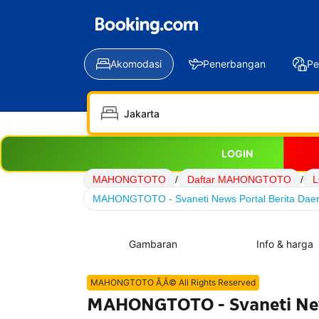
Akomodasi
Penerbangan
Pe
LOGIN
MAHONGTOTO
/
Daftar MAHONGTOTO
/
MAHONGTOTO - Svaneti News Portal Berita Daera
Gambaran
Info & harga
MAHONGTOTO Ã‚Â© All Rights Reserved
MAHONGTOTO - Svaneti News