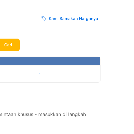
Kami Samakan Harganya
Cari
Tampilkan harga
intaan khusus - masukkan di langkah