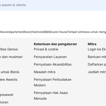
k populer di Jakarta
liburan
Apartemen
Resor
Vila
Hostel
B&B
Guest House
Tempat istimewa untuk meng
Ketentuan dan pengaturan
Mitra
litas Genius
Privasi & cookie
Login ke Ek
an dan musiman
Persyaratan Layanan
Bantuan mit
Pernyataan Aksesibilitas
Daftarkan p
untuk Bisnis
Masalah mitra
Jadilah mitr
view Awards
Pernyataan Perbudakan
Modern
Pernyataan Hak Asasi
t pesawat
Manusia
storan