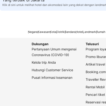
Yang terbaik di Jakarta
Klik di sini untuk melihat hotel dan akomodasi lain yang dekat dengan landmar
Negara
Kawasan
Kota
Distrik
Bandara
Hotel
Landmark
Rumah 
Dukungan
Telusuri
Pertanyaan Umum mengenai
Program loya
Coronavirus (COVID-19)
Promo libur
Kelola trip Anda
Artikel travel
Hubungi Customer Service
Booking.com 
Pusat informasi keamanan
Traveller Re
Rental Mobil
Pencari tike
Reservasi re