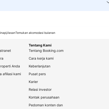
inap
Ulasan
Temukan akomodasi bulanan
Tentang Kami
stranet
Tentang Booking.com
ra
Cara kerja kami
roperti Anda
Keberlanjutan
a afiliasi kami
Pusat pers
Karier
Relasi investor
Kontak perusahaan
Pedoman konten dan