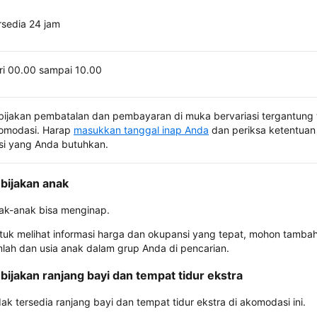
rsedia 24 jam
ri 00.00 sampai 10.00
bijakan pembatalan dan pembayaran di muka bervariasi tergantung 
omodasi. Harap
masukkan tanggal inap Anda
dan periksa ketentuan 
si yang Anda butuhkan.
bijakan anak
ak-anak bisa menginap.
tuk melihat informasi harga dan okupansi yang tepat, mohon tamba
mlah dan usia anak dalam grup Anda di pencarian.
bijakan ranjang bayi dan tempat tidur ekstra
dak tersedia ranjang bayi dan tempat tidur ekstra di akomodasi ini.