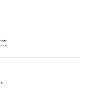
tipe
dari
hkan