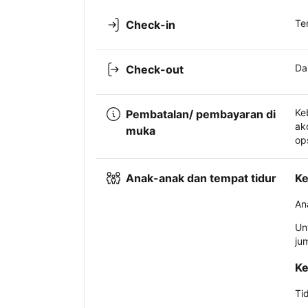
Te
Check-in
Da
Check-out
Ke
Pembatalan/ pembayaran di
ak
muka
op
Anak-anak dan tempat tidur
Ke
An
Un
ju
Ke
Ti