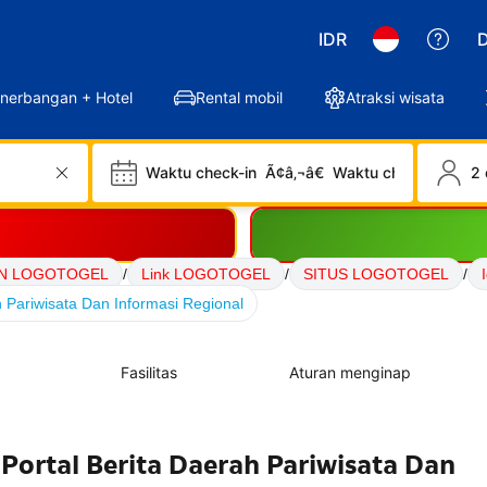
IDR
D
nerbangan + Hotel
Rental mobil
Atraksi wisata
Waktu check-in
Ã¢â‚¬â€
Waktu check-out
2 
N LOGOTOGEL
/
Link LOGOTOGEL
/
SITUS LOGOTOGEL
/
Pariwisata Dan Informasi Regional
Fasilitas
Aturan menginap
ortal Berita Daerah Pariwisata Dan