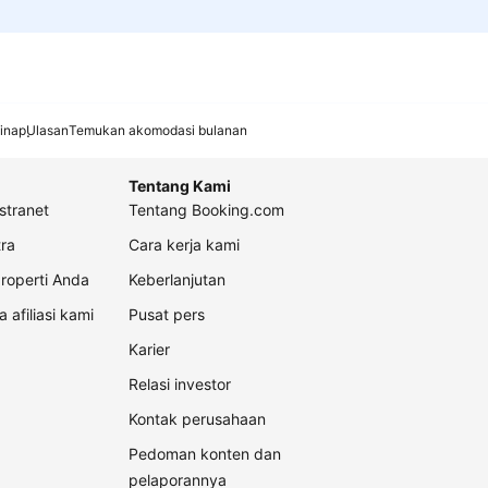
inap
Ulasan
Temukan akomodasi bulanan
Tentang Kami
stranet
Tentang Booking.com
ra
Cara kerja kami
roperti Anda
Keberlanjutan
a afiliasi kami
Pusat pers
Karier
Relasi investor
Kontak perusahaan
Pedoman konten dan
pelaporannya