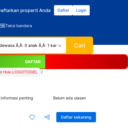
aftarkan properti Anda
Daftar
Login
Taksi bandara
Cari
dewasa Ã‚Â· 0 anak Ã‚Â· 1 kamar
DAFTAR
Id Hoki LOGOTOGEL
/
Informasi penting
Belum ada ulasan
Daftar sekarang