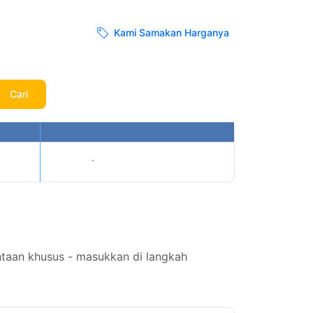
Kami Samakan Harganya
Cari
Tampilkan harga
taan khusus - masukkan di langkah