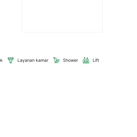
ok
Layanan kamar
Shower
Lift