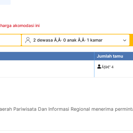
 harga akomodasi ini
2 dewasa Ã‚Â· 0 anak Ã‚Â· 1 kamar
Jumlah tamu
Ãƒâ€”
4
aerah Pariwisata Dan Informasi Regional menerima permint