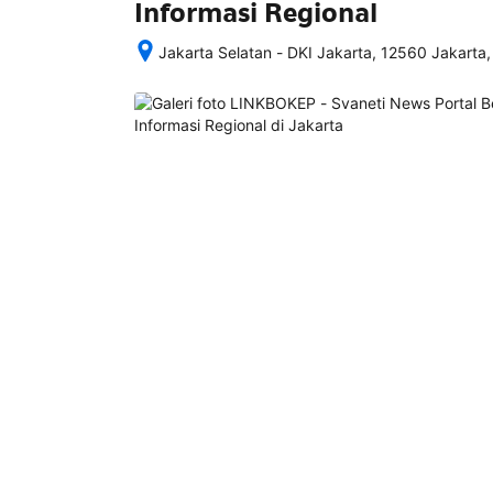
Informasi Regional
Jakarta Selatan - DKI Jakarta, 12560 Jakarta,
Setelah 
memesan, 
semua 
rincian 
akomodasi 
termasuk 
nomor 
telepon 
dan 
alamat 
akan 
disertakan 
dalam 
konfirmasi 
pemesanan 
dan 
akun 
Anda.