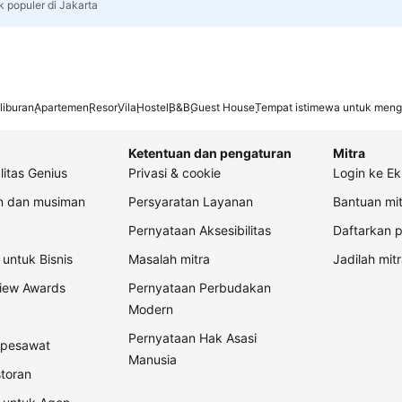
k populer di Jakarta
liburan
Apartemen
Resor
Vila
Hostel
B&B
Guest House
Tempat istimewa untuk meng
Ketentuan dan pengaturan
Mitra
litas Genius
Privasi & cookie
Login ke Ek
an dan musiman
Persyaratan Layanan
Bantuan mit
Pernyataan Aksesibilitas
Daftarkan p
untuk Bisnis
Masalah mitra
Jadilah mitr
view Awards
Pernyataan Perbudakan
Modern
Pernyataan Hak Asasi
t pesawat
Manusia
storan