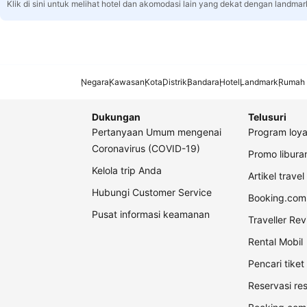
Klik di sini untuk melihat hotel dan akomodasi lain yang dekat dengan landmar
Negara
Kawasan
Kota
Distrik
Bandara
Hotel
Landmark
Rumah 
Dukungan
Telusuri
Pertanyaan Umum mengenai
Program loya
Coronavirus (COVID-19)
Promo libur
Kelola trip Anda
Artikel travel
Hubungi Customer Service
Booking.com 
Pusat informasi keamanan
Traveller Re
Rental Mobil
Pencari tike
Reservasi re