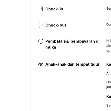
Te
Check-in
Da
Check-out
Ke
Pembatalan/ pembayaran di
ak
muka
op
Anak-anak dan tempat tidur
Ke
An
Un
ju
Ke
Ti