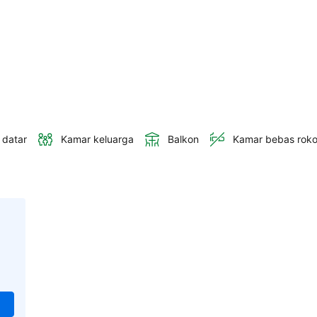
 datar
Kamar keluarga
Balkon
Kamar bebas rok