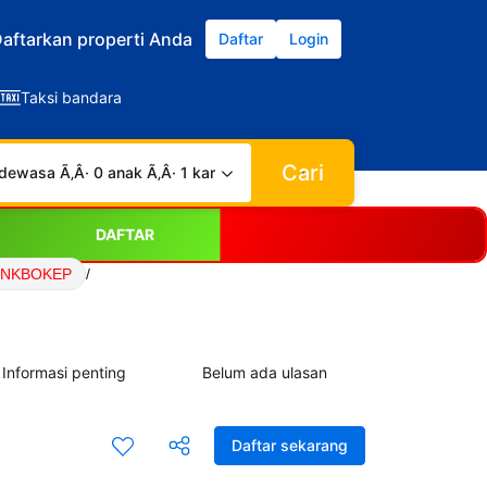
aftarkan properti Anda
Daftar
Login
Taksi bandara
Cari
dewasa Ã‚Â· 0 anak Ã‚Â· 1 kamar
DAFTAR
LINKBOKEP
/
Informasi penting
Belum ada ulasan
Daftar sekarang