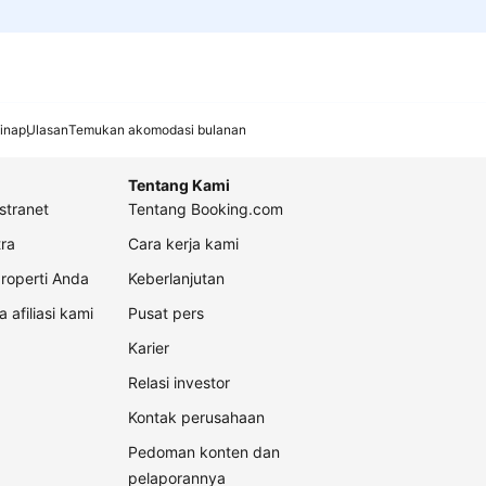
inap
Ulasan
Temukan akomodasi bulanan
Tentang Kami
stranet
Tentang Booking.com
ra
Cara kerja kami
roperti Anda
Keberlanjutan
a afiliasi kami
Pusat pers
Karier
Relasi investor
Kontak perusahaan
Pedoman konten dan
pelaporannya