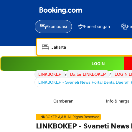
Akomodasi
Penerbangan
Pe
LOGIN
LINKBOKEP
/
Daftar LINKBOKEP
/
LOGIN L
LINKBOKEP - Svaneti News Portal Berita Daerah P
Gambaran
Info & harga
LINKBOKEP Ã‚Â© All Rights Reserved
LINKBOKEP - Svaneti News P