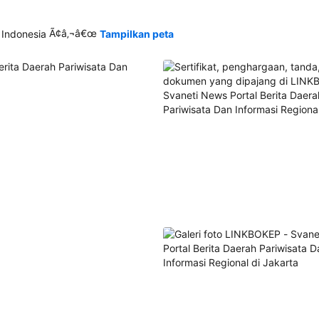
Ã¢â‚¬â€œ
 Indonesia
Tampilkan peta