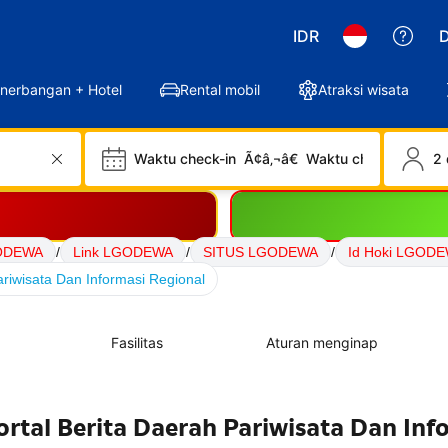
IDR
D
nerbangan + Hotel
Rental mobil
Atraksi wisata
Waktu check-in
Ã¢â‚¬â€
Waktu check-out
2 
ODEWA
/
Link LGODEWA
/
SITUS LGODEWA
/
Id Hoki LGOD
riwisata Dan Informasi Regional
Fasilitas
Aturan menginap
tal Berita Daerah Pariwisata Dan Inf