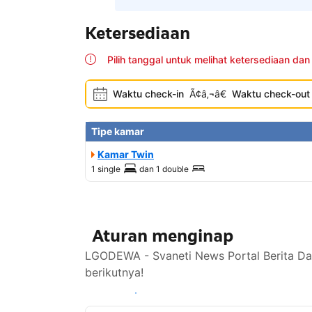
Ketersediaan
Pilih tanggal untuk melihat ketersediaan dan
Waktu check-in
Ã¢â‚¬â€
Waktu check-out
Tipe kamar
Kamar Twin
1 single
dan
1 double
Aturan menginap
LGODEWA - Svaneti News Portal Berita Dae
berikutnya!
Lihat ketersediaan