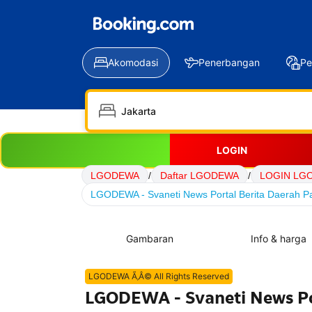
Akomodasi
Penerbangan
Pe
LOGIN
LGODEWA
/
Daftar LGODEWA
/
LOGIN LG
LGODEWA - Svaneti News Portal Berita Daerah Pa
Gambaran
Info & harga
LGODEWA Ã‚Â© All Rights Reserved
LGODEWA - Svaneti News Por