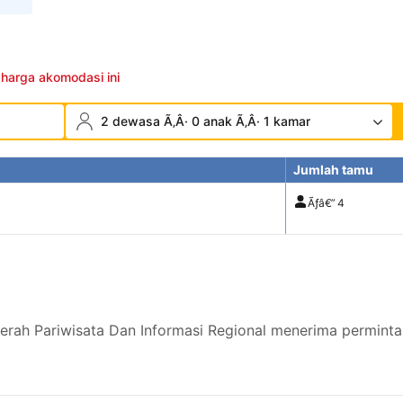
 harga akomodasi ini
2 dewasa Ã‚Â· 0 anak Ã‚Â· 1 kamar
Jumlah tamu
Ãƒâ€”
4
rah Pariwisata Dan Informasi Regional menerima perminta