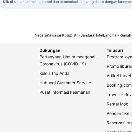
Klik di sini untuk melihat hotel dan akomodasi lain yang dekat dengan landmar
Negara
Kawasan
Kota
Distrik
Bandara
Hotel
Landmark
Rumah 
Dukungan
Telusuri
Pertanyaan Umum mengenai
Program loya
Coronavirus (COVID-19)
Promo libur
Kelola trip Anda
Artikel travel
Hubungi Customer Service
Booking.com 
Pusat informasi keamanan
Traveller Re
Rental Mobil
Pencari tike
Reservasi re