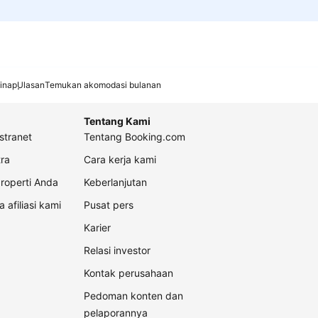
inap
Ulasan
Temukan akomodasi bulanan
Tentang Kami
stranet
Tentang Booking.com
ra
Cara kerja kami
roperti Anda
Keberlanjutan
a afiliasi kami
Pusat pers
Karier
Relasi investor
Kontak perusahaan
Pedoman konten dan
pelaporannya