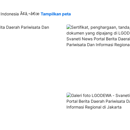
Ã¢â‚¬â€œ
 Indonesia
Tampilkan peta