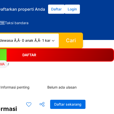
aftarkan properti Anda
Daftar
Login
Taksi bandara
Cari
dewasa Ã‚Â· 0 anak Ã‚Â· 1 kamar
DAFTAR
EWA
/
Informasi penting
Belum ada ulasan
Daftar sekarang
ormasi