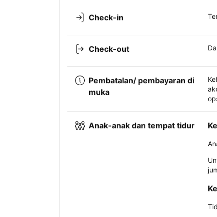
Te
Check-in
Da
Check-out
Ke
Pembatalan/ pembayaran di
ak
muka
op
Anak-anak dan tempat tidur
Ke
An
Un
ju
Ke
Ti