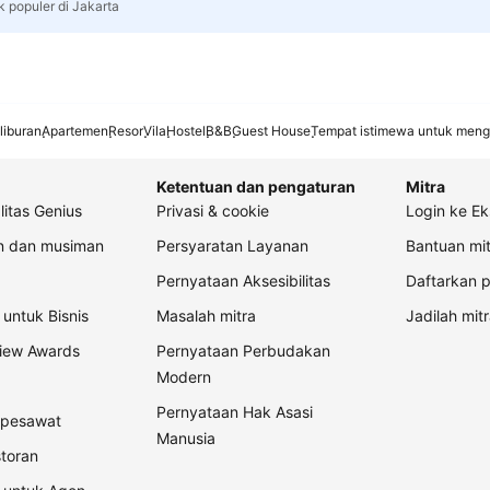
k populer di Jakarta
liburan
Apartemen
Resor
Vila
Hostel
B&B
Guest House
Tempat istimewa untuk meng
Ketentuan dan pengaturan
Mitra
litas Genius
Privasi & cookie
Login ke Ek
an dan musiman
Persyaratan Layanan
Bantuan mit
Pernyataan Aksesibilitas
Daftarkan p
untuk Bisnis
Masalah mitra
Jadilah mitr
view Awards
Pernyataan Perbudakan
Modern
Pernyataan Hak Asasi
t pesawat
Manusia
storan