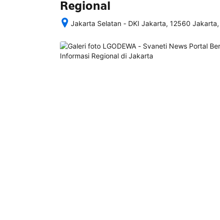
Regional
Jakarta Selatan - DKI Jakarta, 12560 Jakarta,
Setelah 
memesan, 
semua 
rincian 
akomodasi 
termasuk 
nomor 
telepon 
dan 
alamat 
akan 
disertakan 
dalam 
konfirmasi 
pemesanan 
dan 
akun 
Anda.