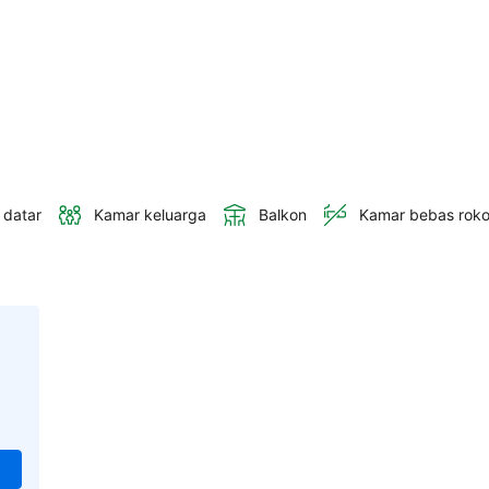
 datar
Kamar keluarga
Balkon
Kamar bebas rok