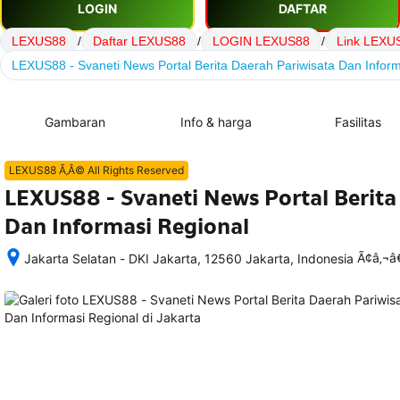
LOGIN
DAFTAR
LEXUS88
/
Daftar LEXUS88
/
LOGIN LEXUS88
/
Link LEXU
LEXUS88 - Svaneti News Portal Berita Daerah Pariwisata Dan Inform
Gambaran
Info & harga
Fasilitas
LEXUS88 Ã‚Â© All Rights Reserved
LEXUS88 - Svaneti News Portal Berita
Dan Informasi Regional
Ã¢â‚¬
Jakarta Selatan - DKI Jakarta, 12560 Jakarta, Indonesia
Setelah 
memesan, 
semua 
rincian 
akomodasi 
termasuk 
nomor 