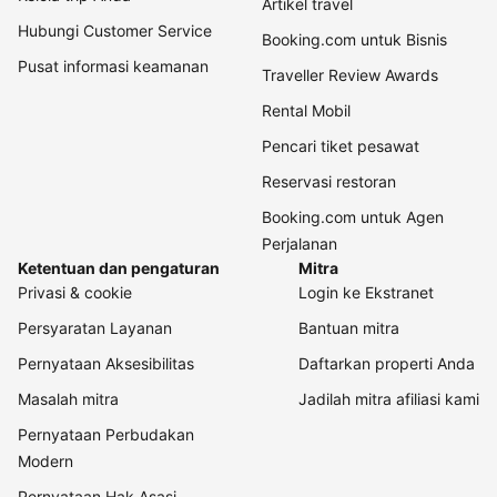
Artikel travel
Hubungi Customer Service
Booking.com untuk Bisnis
Pusat informasi keamanan
Traveller Review Awards
Rental Mobil
Pencari tiket pesawat
Reservasi restoran
Booking.com untuk Agen
Perjalanan
Ketentuan dan pengaturan
Mitra
Privasi & cookie
Login ke Ekstranet
Persyaratan Layanan
Bantuan mitra
Pernyataan Aksesibilitas
Daftarkan properti Anda
Masalah mitra
Jadilah mitra afiliasi kami
Pernyataan Perbudakan
Modern
Pernyataan Hak Asasi