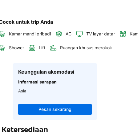
Cocok untuk trip Anda
Kamar mandi pribadi
AC
TV layar datar
Kam
Shower
Lift
Ruangan khusus merokok
Keunggulan akomodasi
Informasi sarapan
Asia
Pesan sekarang
Ketersediaan