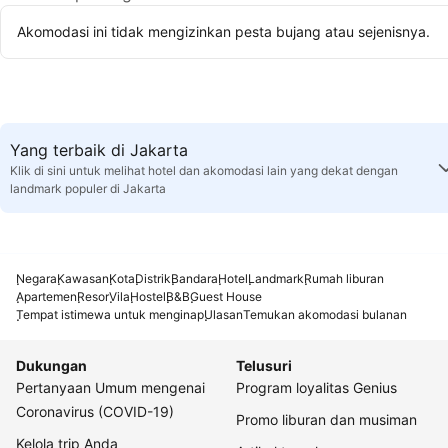
Akomodasi ini tidak mengizinkan pesta bujang atau sejenisnya.
Yang terbaik di Jakarta
Klik di sini untuk melihat hotel dan akomodasi lain yang dekat dengan
landmark populer di Jakarta
Negara
Kawasan
Kota
Distrik
Bandara
Hotel
Landmark
Rumah liburan
Apartemen
Resor
Vila
Hostel
B&B
Guest House
Tempat istimewa untuk menginap
Ulasan
Temukan akomodasi bulanan
Dukungan
Telusuri
Pertanyaan Umum mengenai
Program loyalitas Genius
Coronavirus (COVID-19)
Promo liburan dan musiman
Kelola trip Anda