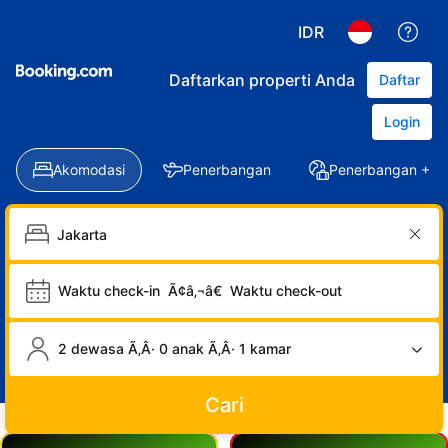
IDR
Daftarkan properti Anda
Daftar
Login
Akomodasi
Penerbangan
Penerbangan + Ho
Waktu check-in
Ã¢â‚¬â€
Waktu check-out
2 dewasa Ã‚Â· 0 anak Ã‚Â· 1 kamar
Cari