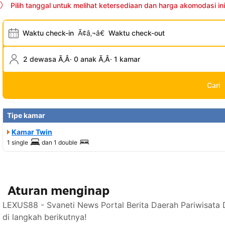
Pilih tanggal untuk melihat ketersediaan dan harga akomodasi ini
Waktu check-in
Ã¢â‚¬â€
Waktu check-out
2 dewasa Ã‚Â· 0 anak Ã‚Â· 1 kamar
Cari
Tipe kamar
Kamar Twin
1 single
dan
1 double
Aturan menginap
LEXUS88 - Svaneti News Portal Berita Daerah Pariwisata
di langkah berikutnya!