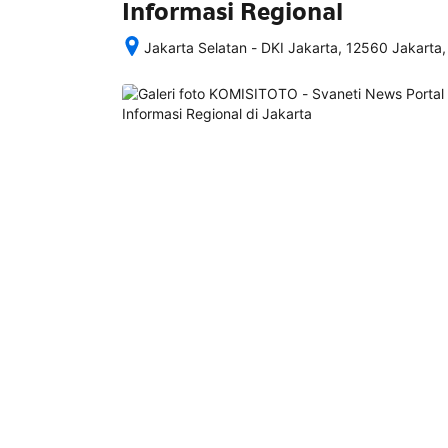
Informasi Regional
Jakarta Selatan - DKI Jakarta, 12560 Jakarta,
Setelah 
memesan, 
semua 
rincian 
akomodasi 
termasuk 
nomor 
telepon 
dan 
alamat 
akan 
disertakan 
dalam 
konfirmasi 
pemesanan 
dan 
akun 
Anda.