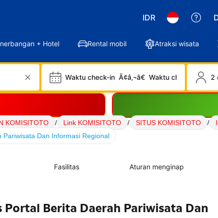
IDR
D
nerbangan + Hotel
Rental mobil
Atraksi wisata
Waktu check-in
Ã¢â‚¬â€
Waktu check-out
2 
N KOMISITOTO
/
Link KOMISITOTO
/
SITUS KOMISITOTO
/
 Pariwisata Dan Informasi Regional
Fasilitas
Aturan menginap
Portal Berita Daerah Pariwisata Dan