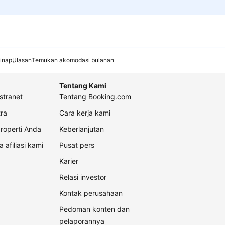
inap
Ulasan
Temukan akomodasi bulanan
Tentang Kami
stranet
Tentang Booking.com
ra
Cara kerja kami
roperti Anda
Keberlanjutan
a afiliasi kami
Pusat pers
Karier
Relasi investor
Kontak perusahaan
Pedoman konten dan
pelaporannya