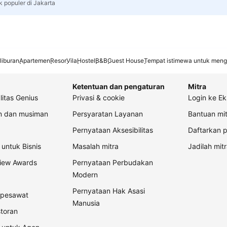
k populer di Jakarta
liburan
Apartemen
Resor
Vila
Hostel
B&B
Guest House
Tempat istimewa untuk meng
Ketentuan dan pengaturan
Mitra
litas Genius
Privasi & cookie
Login ke Ek
an dan musiman
Persyaratan Layanan
Bantuan mit
Pernyataan Aksesibilitas
Daftarkan p
untuk Bisnis
Masalah mitra
Jadilah mitr
view Awards
Pernyataan Perbudakan
Modern
Pernyataan Hak Asasi
t pesawat
Manusia
storan