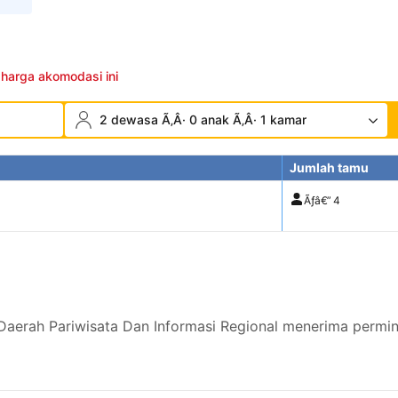
 harga akomodasi ini
2 dewasa Ã‚Â· 0 anak Ã‚Â· 1 kamar
Jumlah tamu
Ãƒâ€”
4
Daerah Pariwisata Dan Informasi Regional menerima permi