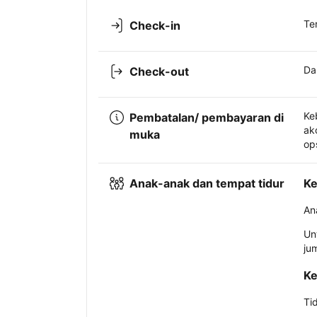
Te
Check-in
Da
Check-out
Ke
Pembatalan/ pembayaran di
ak
muka
op
Anak-anak dan tempat tidur
Ke
An
Un
ju
Ke
Ti