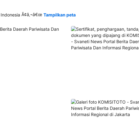
Ã¢â‚¬â€œ
 Indonesia
Tampilkan peta