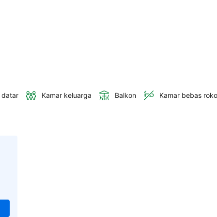
 datar
Kamar keluarga
Balkon
Kamar bebas rok