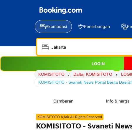
Akomodasi
Penerbangan
Pe
LOGIN
KOMISITOTO
/
Daftar KOMISITOTO
/
LOGI
KOMISITOTO - Svaneti News Portal Berita Daerah
Gambaran
Info & harga
KOMISITOTO Ã‚Â© All Rights Reserved
KOMISITOTO - Svaneti News 