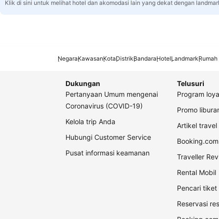
Klik di sini untuk melihat hotel dan akomodasi lain yang dekat dengan landmar
Negara
Kawasan
Kota
Distrik
Bandara
Hotel
Landmark
Rumah 
Dukungan
Telusuri
Pertanyaan Umum mengenai
Program loya
Coronavirus (COVID-19)
Promo libur
Kelola trip Anda
Artikel travel
Hubungi Customer Service
Booking.com 
Pusat informasi keamanan
Traveller Re
Rental Mobil
Pencari tike
Reservasi re