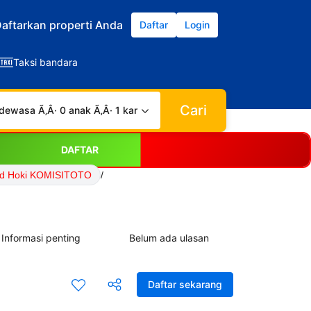
aftarkan properti Anda
Daftar
Login
Taksi bandara
Cari
dewasa Ã‚Â· 0 anak Ã‚Â· 1 kamar
DAFTAR
Id Hoki KOMISITOTO
/
Informasi penting
Belum ada ulasan
Daftar sekarang