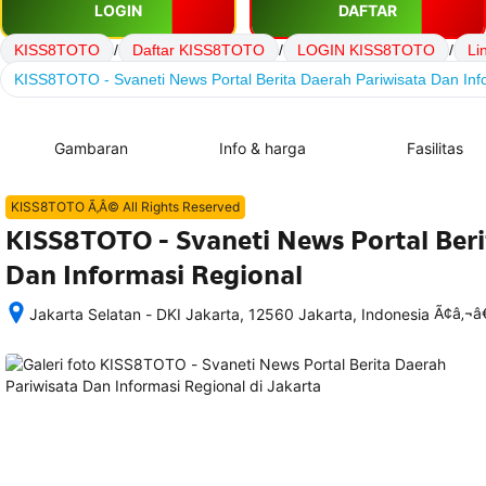
LOGIN
DAFTAR
KISS8TOTO
/
Daftar KISS8TOTO
/
LOGIN KISS8TOTO
/
Li
KISS8TOTO - Svaneti News Portal Berita Daerah Pariwisata Dan Inf
Gambaran
Info & harga
Fasilitas
KISS8TOTO Ã‚Â© All Rights Reserved
KISS8TOTO - Svaneti News Portal Beri
Dan Informasi Regional
Ã¢â‚¬
Jakarta Selatan - DKI Jakarta, 12560 Jakarta, Indonesia
Setelah 
memesan, 
semua 
rincian 
akomodasi 
termasuk 
nomor 