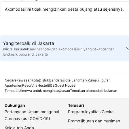
Akomodasi ini tidak mengizinkan pesta bujang atau sejenisnya.
Yang terbaik di Jakarta
Klik di sini untuk melihat hotel dan akomodasi lain yang dekat dengan
landmark populer di Jakarta
Negara
Kawasan
Kota
Distrik
Bandara
Hotel
Landmark
Rumah liburan
Apartemen
Resor
Vila
Hostel
B&B
Guest House
Tempat istimewa untuk menginap
Ulasan
Temukan akomodasi bulanan
Dukungan
Telusuri
Pertanyaan Umum mengenai
Program loyalitas Genius
Coronavirus (COVID-19)
Promo liburan dan musiman
Kelola trip Anda