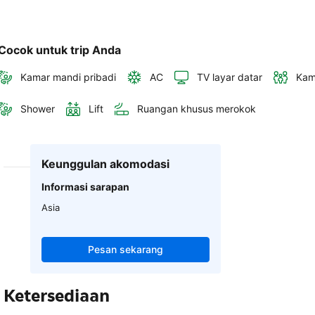
Cocok untuk trip Anda
Kamar mandi pribadi
AC
TV layar datar
Kam
Shower
Lift
Ruangan khusus merokok
Keunggulan akomodasi
Informasi sarapan
Asia
Pesan sekarang
Ketersediaan