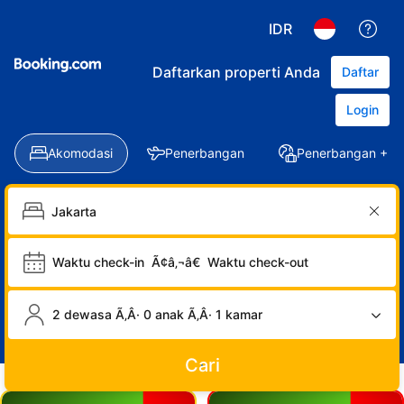
IDR
Daftarkan properti Anda
Daftar
Login
Akomodasi
Penerbangan
Penerbangan + Ho
Waktu check-in
Ã¢â‚¬â€
Waktu check-out
2 dewasa Ã‚Â· 0 anak Ã‚Â· 1 kamar
Cari