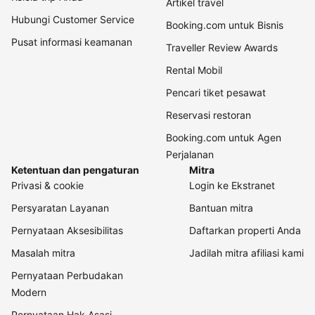
Artikel travel
Hubungi Customer Service
Booking.com untuk Bisnis
Pusat informasi keamanan
Traveller Review Awards
Rental Mobil
Pencari tiket pesawat
Reservasi restoran
Booking.com untuk Agen
Perjalanan
Ketentuan dan pengaturan
Mitra
Privasi & cookie
Login ke Ekstranet
Persyaratan Layanan
Bantuan mitra
Pernyataan Aksesibilitas
Daftarkan properti Anda
Masalah mitra
Jadilah mitra afiliasi kami
Pernyataan Perbudakan
Modern
Pernyataan Hak Asasi