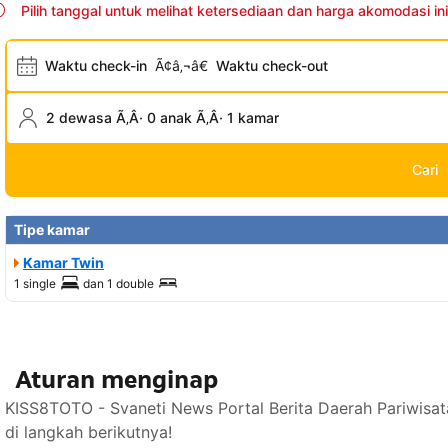
Pilih tanggal untuk melihat ketersediaan dan harga akomodasi ini
Waktu check-in
Ã¢â‚¬â€
Waktu check-out
2 dewasa Ã‚Â· 0 anak Ã‚Â· 1 kamar
Cari
Tipe kamar
Kamar Twin
1 single
dan
1 double
Aturan menginap
KISS8TOTO - Svaneti News Portal Berita Daerah Pariwisa
di langkah berikutnya!