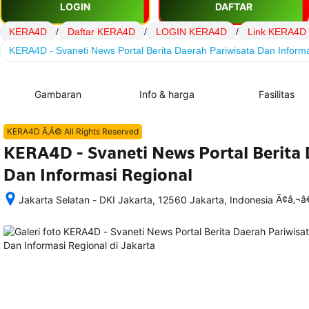
LOGIN
DAFTAR
KERA4D
/
Daftar KERA4D
/
LOGIN KERA4D
/
Link KERA4D
KERA4D - Svaneti News Portal Berita Daerah Pariwisata Dan Inform
Gambaran
Info & harga
Fasilitas
KERA4D Ã‚Â© All Rights Reserved
KERA4D - Svaneti News Portal Berita 
Dan Informasi Regional
Ã¢â‚¬
Jakarta Selatan - DKI Jakarta, 12560 Jakarta, Indonesia
Setelah 
memesan, 
semua 
rincian 
akomodasi 
termasuk 
nomor 