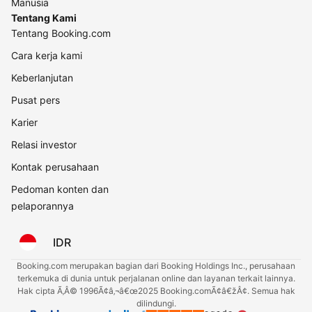
Manusia
Tentang Kami
Tentang Booking.com
Cara kerja kami
Keberlanjutan
Pusat pers
Karier
Relasi investor
Kontak perusahaan
Pedoman konten dan
pelaporannya
IDR
Booking.com merupakan bagian dari Booking Holdings Inc., perusahaan
terkemuka di dunia untuk perjalanan online dan layanan terkait lainnya.
Hak cipta Ã‚Â© 1996Ã¢â‚¬â€œ2025 Booking.comÃ¢â€žÂ¢. Semua hak
dilindungi.