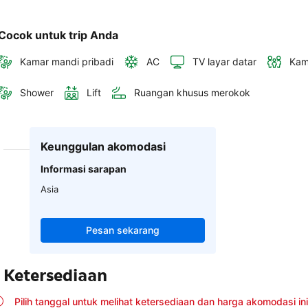
Cocok untuk trip Anda
Kamar mandi pribadi
AC
TV layar datar
Kam
Shower
Lift
Ruangan khusus merokok
Keunggulan akomodasi
Informasi sarapan
Asia
Pesan sekarang
Ketersediaan
Pilih tanggal untuk melihat ketersediaan dan harga akomodasi ini