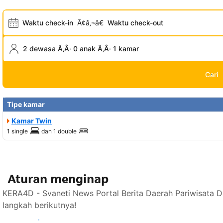
Waktu check-in
Ã¢â‚¬â€
Waktu check-out
2 dewasa Ã‚Â· 0 anak Ã‚Â· 1 kamar
Cari
Tipe kamar
Kamar Twin
1 single
dan
1 double
Aturan menginap
KERA4D - Svaneti News Portal Berita Daerah Pariwisata 
langkah berikutnya!
Lihat ketersediaan