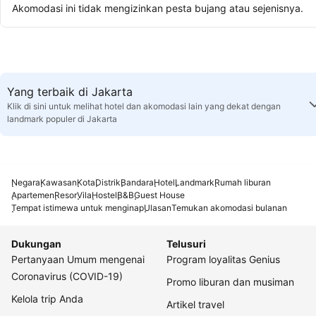
Akomodasi ini tidak mengizinkan pesta bujang atau sejenisnya.
Yang terbaik di Jakarta
Klik di sini untuk melihat hotel dan akomodasi lain yang dekat dengan
landmark populer di Jakarta
Negara
Kawasan
Kota
Distrik
Bandara
Hotel
Landmark
Rumah liburan
Apartemen
Resor
Vila
Hostel
B&B
Guest House
Tempat istimewa untuk menginap
Ulasan
Temukan akomodasi bulanan
Dukungan
Telusuri
Pertanyaan Umum mengenai
Program loyalitas Genius
Coronavirus (COVID-19)
Promo liburan dan musiman
Kelola trip Anda
Artikel travel