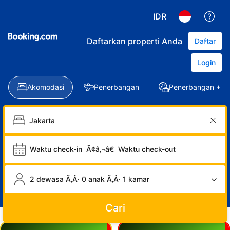
IDR
Daftarkan properti Anda
Daftar
Login
Akomodasi
Penerbangan
Penerbangan + Ho
Waktu check-in
Ã¢â‚¬â€
Waktu check-out
2 dewasa Ã‚Â· 0 anak Ã‚Â· 1 kamar
Cari