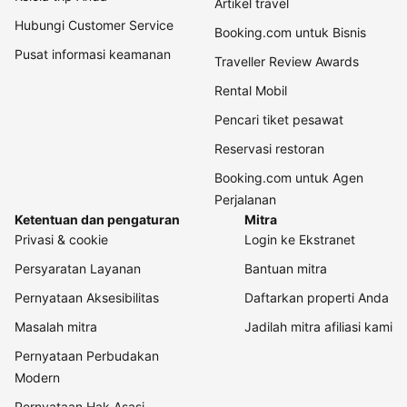
Artikel travel
Hubungi Customer Service
Booking.com untuk Bisnis
Pusat informasi keamanan
Traveller Review Awards
Rental Mobil
Pencari tiket pesawat
Reservasi restoran
Booking.com untuk Agen
Perjalanan
Ketentuan dan pengaturan
Mitra
Privasi & cookie
Login ke Ekstranet
Persyaratan Layanan
Bantuan mitra
Pernyataan Aksesibilitas
Daftarkan properti Anda
Masalah mitra
Jadilah mitra afiliasi kami
Pernyataan Perbudakan
Modern
Pernyataan Hak Asasi