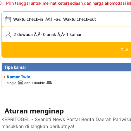
Pilih tanggal untuk melihat ketersediaan dan harga akomodasi ini
Waktu check-in
Ã¢â‚¬â€
Waktu check-out
2 dewasa Ã‚Â· 0 anak Ã‚Â· 1 kamar
Cari
Tipe kamar
Kamar Twin
1 single
dan
1 double
Aturan menginap
KEPRITOGEL - Svaneti News Portal Berita Daerah Pariwisa
masukkan di langkah berikutnya!