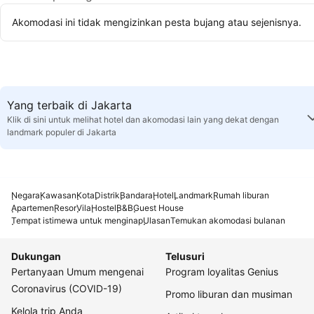
Akomodasi ini tidak mengizinkan pesta bujang atau sejenisnya.
Yang terbaik di Jakarta
Klik di sini untuk melihat hotel dan akomodasi lain yang dekat dengan
landmark populer di Jakarta
Negara
Kawasan
Kota
Distrik
Bandara
Hotel
Landmark
Rumah liburan
Apartemen
Resor
Vila
Hostel
B&B
Guest House
Tempat istimewa untuk menginap
Ulasan
Temukan akomodasi bulanan
Dukungan
Telusuri
Pertanyaan Umum mengenai
Program loyalitas Genius
Coronavirus (COVID-19)
Promo liburan dan musiman
Kelola trip Anda