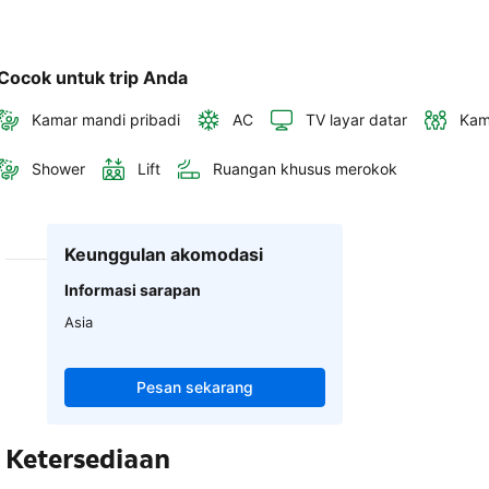
Cocok untuk trip Anda
Kamar mandi pribadi
AC
TV layar datar
Kam
Shower
Lift
Ruangan khusus merokok
Keunggulan akomodasi
Informasi sarapan
Asia
Pesan sekarang
Ketersediaan