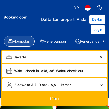
IDR
Daftarkan properti Anda
Daftar
Login
Akomodasi
Penerbangan
Penerbangan + Ho
Waktu check-in
Ã¢â‚¬â€
Waktu check-out
2 dewasa Ã‚Â· 0 anak Ã‚Â· 1 kamar
Cari