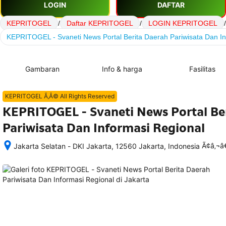
LOGIN
DAFTAR
KEPRITOGEL
/
Daftar KEPRITOGEL
/
LOGIN KEPRITOGEL
/
KEPRITOGEL - Svaneti News Portal Berita Daerah Pariwisata Dan In
Gambaran
Info & harga
Fasilitas
KEPRITOGEL Ã‚Â© All Rights Reserved
KEPRITOGEL - Svaneti News Portal Be
Pariwisata Dan Informasi Regional
Ã¢â‚¬
Jakarta Selatan - DKI Jakarta, 12560 Jakarta, Indonesia
Setelah 
memesan, 
semua 
rincian 
akomodasi 
termasuk 
nomor 