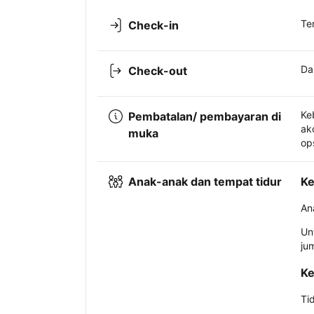
Te
Check-in
Da
Check-out
Ke
Pembatalan/ pembayaran di
ak
muka
op
Anak-anak dan tempat tidur
Ke
An
Un
ju
Ke
Ti