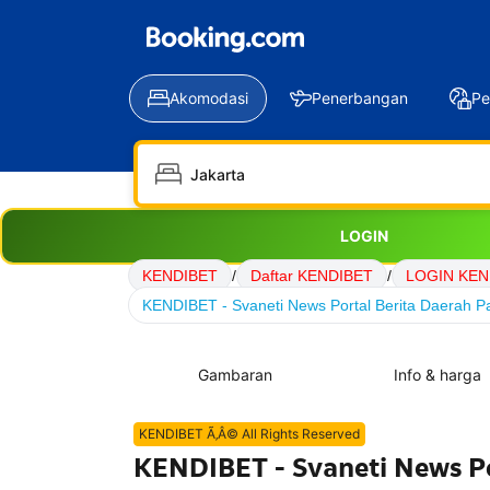
Akomodasi
Penerbangan
Pe
LOGIN
KENDIBET
/
Daftar KENDIBET
/
LOGIN KEN
KENDIBET - Svaneti News Portal Berita Daerah Pa
Gambaran
Info & harga
KENDIBET Ã‚Â© All Rights Reserved
KENDIBET - Svaneti News Po