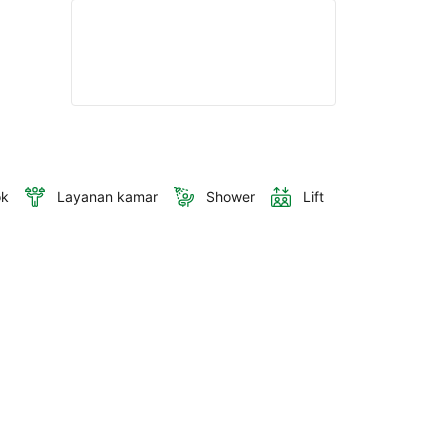
ok
Layanan kamar
Shower
Lift