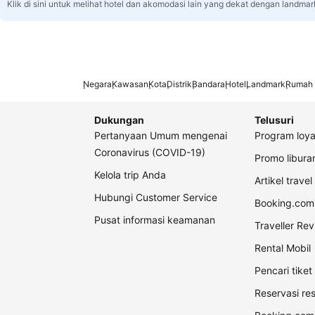
Klik di sini untuk melihat hotel dan akomodasi lain yang dekat dengan landmar
Negara
Kawasan
Kota
Distrik
Bandara
Hotel
Landmark
Rumah 
Dukungan
Telusuri
Pertanyaan Umum mengenai
Program loya
Coronavirus (COVID-19)
Promo libur
Kelola trip Anda
Artikel travel
Hubungi Customer Service
Booking.com 
Pusat informasi keamanan
Traveller Re
Rental Mobil
Pencari tike
Reservasi re