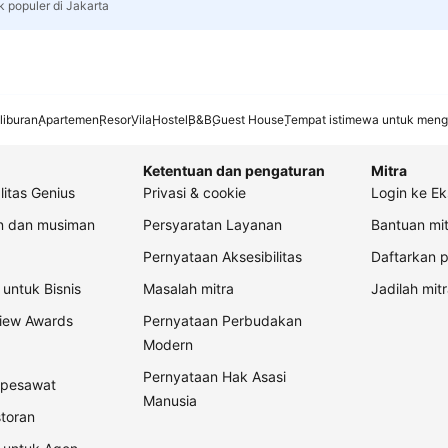
k populer di Jakarta
liburan
Apartemen
Resor
Vila
Hostel
B&B
Guest House
Tempat istimewa untuk meng
Ketentuan dan pengaturan
Mitra
litas Genius
Privasi & cookie
Login ke Ek
an dan musiman
Persyaratan Layanan
Bantuan mit
Pernyataan Aksesibilitas
Daftarkan p
untuk Bisnis
Masalah mitra
Jadilah mitr
view Awards
Pernyataan Perbudakan
Modern
Pernyataan Hak Asasi
t pesawat
Manusia
storan