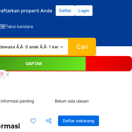
aftarkan properti Anda
Daftar
Login
Taksi bandara
Cari
dewasa Ã‚Â· 0 anak Ã‚Â· 1 kamar
DAFTAR
ET
/
Informasi penting
Belum ada ulasan
Daftar sekarang
ormasi