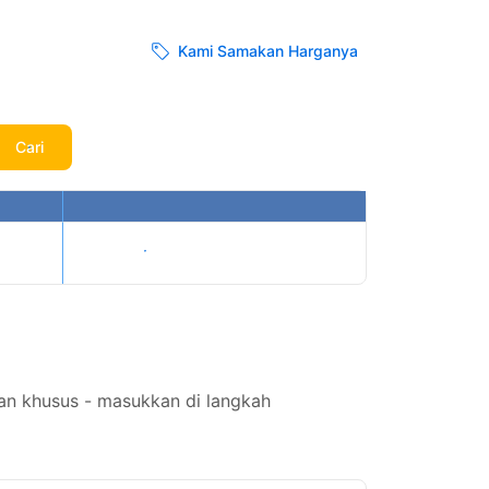
Kami Samakan Harganya
Cari
Tampilkan harga
an khusus - masukkan di langkah