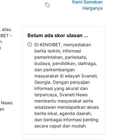
Kami Samakan
Harganya
Belum ada skor ulasan ...
Di KENDIBET, menyediakan
berita terkini, informasi
pemerintahan, pariwisata,
budaya, pendidikan, olahraga,
dan perkembangan
masyarakat di wilayah Svaneti,
Georgia. Dengan penyajian
informasi yang akurat dan
terpercaya, Svaneti News
membantu masyarakat serta
wisatawan mendapatkan akses
berita lokal, agenda daerah,
dan berbagai informasi penting
secara cepat dan mudah.