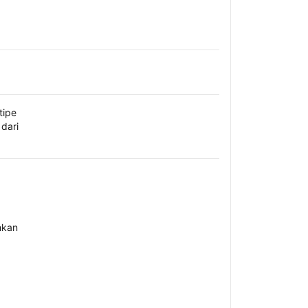
tipe
dari
hkan