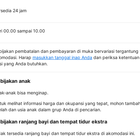
rsedia 24 jam
ri 00.00 sampai 10.00
bijakan pembatalan dan pembayaran di muka bervariasi tergantung 
omodasi. Harap
masukkan tanggal inap Anda
dan periksa ketentuan 
si yang Anda butuhkan.
bijakan anak
ak-anak bisa menginap.
tuk melihat informasi harga dan okupansi yang tepat, mohon tamba
mlah dan usia anak dalam grup Anda di pencarian.
bijakan ranjang bayi dan tempat tidur ekstra
dak tersedia ranjang bayi dan tempat tidur ekstra di akomodasi ini.