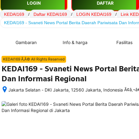
LOGIN
DAFTAR
KEDAI169
/
Daftar KEDAI169
/
LOGIN KEDAI169
/
Link KED
KEDAI169 - Svaneti News Portal Berita Daerah Pariwisata Dan Infor
Gambaran
Info & harga
Fasilitas
KEDAI169 Ã‚Â© All Rights Reserved
KEDAI169 - Svaneti News Portal Berit
Dan Informasi Regional
Ã¢â‚¬
Jakarta Selatan - DKI Jakarta, 12560 Jakarta, Indonesia
Setelah 
memesan, 
semua 
rincian 
akomodasi 
termasuk 
nomor 