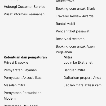
Artikel travel
Hubungi Customer Service
Booking.com untuk Bisnis
Pusat informasi keamanan
Traveller Review Awards
Rental Mobil
Pencari tiket pesawat
Reservasi restoran
Booking.com untuk Agen
Perjalanan
Ketentuan dan pengaturan
Mitra
Privasi & cookie
Login ke Ekstranet
Persyaratan Layanan
Bantuan mitra
Pernyataan Aksesibilitas
Daftarkan properti Anda
Masalah mitra
Jadilah mitra afiliasi kami
Pernyataan Perbudakan
Modern
Pernyataan Hak Asasi