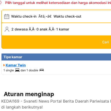
Pilih tanggal untuk melihat ketersediaan dan harga akomodasi ini
Waktu check-in
Ã¢â‚¬â€
Waktu check-out
2 dewasa Ã‚Â· 0 anak Ã‚Â· 1 kamar
Cari
Tipe kamar
Kamar Twin
1 single
dan
1 double
Aturan menginap
KEDAI169 - Svaneti News Portal Berita Daerah Pariwisata
di langkah berikutnya!