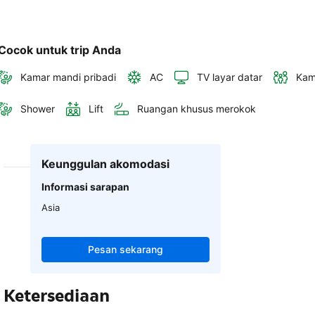
Cocok untuk trip Anda
Kamar mandi pribadi
AC
TV layar datar
Kam
Shower
Lift
Ruangan khusus merokok
Keunggulan akomodasi
Informasi sarapan
Asia
Pesan sekarang
Ketersediaan