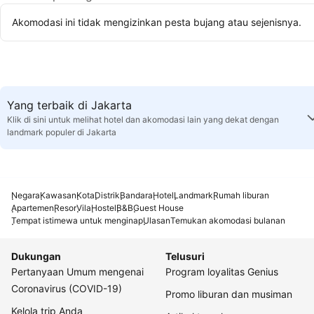
Akomodasi ini tidak mengizinkan pesta bujang atau sejenisnya.
Yang terbaik di Jakarta
Klik di sini untuk melihat hotel dan akomodasi lain yang dekat dengan
landmark populer di Jakarta
Negara
Kawasan
Kota
Distrik
Bandara
Hotel
Landmark
Rumah liburan
Apartemen
Resor
Vila
Hostel
B&B
Guest House
Tempat istimewa untuk menginap
Ulasan
Temukan akomodasi bulanan
Dukungan
Telusuri
Pertanyaan Umum mengenai
Program loyalitas Genius
Coronavirus (COVID-19)
Promo liburan dan musiman
Kelola trip Anda