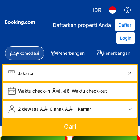
IDR
Daftarkan properti Anda
Daftar
Login
Akomodasi
Penerbangan
Penerbangan + Ho
Waktu check-in
Ã¢â‚¬â€
Waktu check-out
2 dewasa Ã‚Â· 0 anak Ã‚Â· 1 kamar
Cari