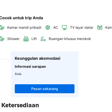
Cocok untuk trip Anda
Kamar mandi pribadi
AC
TV layar datar
Kam
Shower
Lift
Ruangan khusus merokok
Keunggulan akomodasi
Informasi sarapan
Asia
Pesan sekarang
Ketersediaan