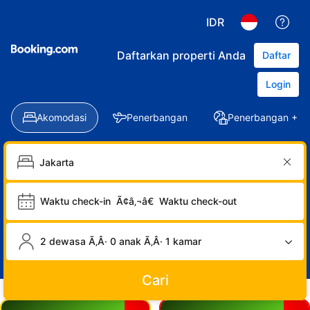
IDR
Daftarkan properti Anda
Daftar
Login
Akomodasi
Penerbangan
Penerbangan + Ho
Waktu check-in
Ã¢â‚¬â€
Waktu check-out
2 dewasa Ã‚Â· 0 anak Ã‚Â· 1 kamar
Cari