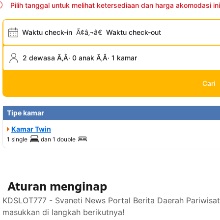
Pilih tanggal untuk melihat ketersediaan dan harga akomodasi ini
Waktu check-in
Ã¢â‚¬â€
Waktu check-out
2 dewasa Ã‚Â· 0 anak Ã‚Â· 1 kamar
Cari
Tipe kamar
Kamar Twin
1 single
dan
1 double
Aturan menginap
KDSLOT777 - Svaneti News Portal Berita Daerah Pariwisa
masukkan di langkah berikutnya!