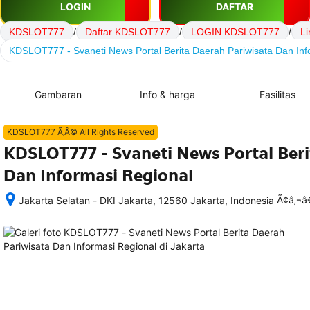
LOGIN
DAFTAR
KDSLOT777
/
Daftar KDSLOT777
/
LOGIN KDSLOT777
/
L
KDSLOT777 - Svaneti News Portal Berita Daerah Pariwisata Dan Inf
Gambaran
Info & harga
Fasilitas
KDSLOT777 Ã‚Â© All Rights Reserved
KDSLOT777 - Svaneti News Portal Beri
Dan Informasi Regional
Ã¢â‚¬
Jakarta Selatan - DKI Jakarta, 12560 Jakarta, Indonesia
Setelah 
memesan, 
semua 
rincian 
akomodasi 
termasuk 
nomor 