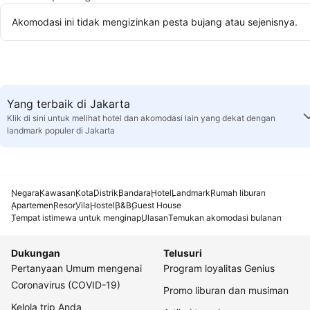
Akomodasi ini tidak mengizinkan pesta bujang atau sejenisnya.
Yang terbaik di Jakarta
Klik di sini untuk melihat hotel dan akomodasi lain yang dekat dengan
landmark populer di Jakarta
Negara
Kawasan
Kota
Distrik
Bandara
Hotel
Landmark
Rumah liburan
Apartemen
Resor
Vila
Hostel
B&B
Guest House
Tempat istimewa untuk menginap
Ulasan
Temukan akomodasi bulanan
Dukungan
Telusuri
Pertanyaan Umum mengenai
Program loyalitas Genius
Coronavirus (COVID-19)
Promo liburan dan musiman
Kelola trip Anda