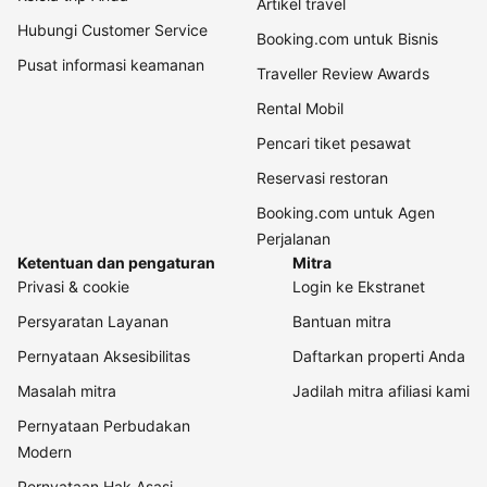
Artikel travel
Hubungi Customer Service
Booking.com untuk Bisnis
Pusat informasi keamanan
Traveller Review Awards
Rental Mobil
Pencari tiket pesawat
Reservasi restoran
Booking.com untuk Agen
Perjalanan
Ketentuan dan pengaturan
Mitra
Privasi & cookie
Login ke Ekstranet
Persyaratan Layanan
Bantuan mitra
Pernyataan Aksesibilitas
Daftarkan properti Anda
Masalah mitra
Jadilah mitra afiliasi kami
Pernyataan Perbudakan
Modern
Pernyataan Hak Asasi