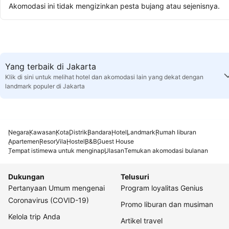
Akomodasi ini tidak mengizinkan pesta bujang atau sejenisnya.
Yang terbaik di Jakarta
Klik di sini untuk melihat hotel dan akomodasi lain yang dekat dengan
landmark populer di Jakarta
Negara
Kawasan
Kota
Distrik
Bandara
Hotel
Landmark
Rumah liburan
Apartemen
Resor
Vila
Hostel
B&B
Guest House
Tempat istimewa untuk menginap
Ulasan
Temukan akomodasi bulanan
Dukungan
Telusuri
Pertanyaan Umum mengenai
Program loyalitas Genius
Coronavirus (COVID-19)
Promo liburan dan musiman
Kelola trip Anda
Artikel travel