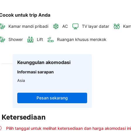
Cocok untuk trip Anda
Kamar mandi pribadi
AC
TV layar datar
Kam
Shower
Lift
Ruangan khusus merokok
Keunggulan akomodasi
Informasi sarapan
Asia
Pesan sekarang
Ketersediaan
Pilih tanggal untuk melihat ketersediaan dan harga akomodasi ini