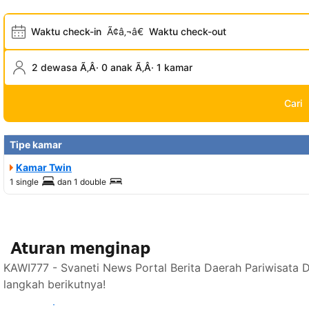
Waktu check-in
Ã¢â‚¬â€
Waktu check-out
2 dewasa Ã‚Â· 0 anak Ã‚Â· 1 kamar
Cari
Tipe kamar
Kamar Twin
1 single
dan
1 double
Aturan menginap
KAWI777 - Svaneti News Portal Berita Daerah Pariwisata 
langkah berikutnya!
Lihat ketersediaan