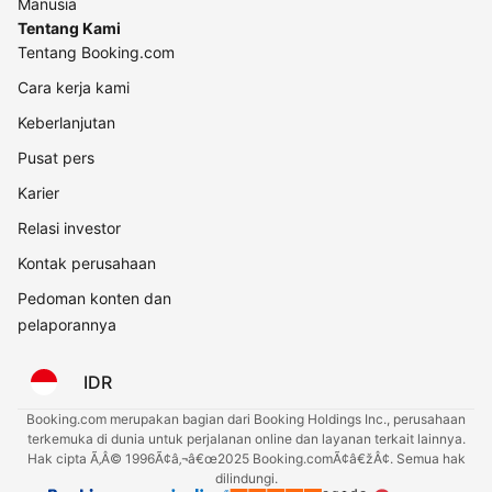
Manusia
Tentang Kami
Tentang Booking.com
Cara kerja kami
Keberlanjutan
Pusat pers
Karier
Relasi investor
Kontak perusahaan
Pedoman konten dan
pelaporannya
IDR
Booking.com merupakan bagian dari Booking Holdings Inc., perusahaan
terkemuka di dunia untuk perjalanan online dan layanan terkait lainnya.
Hak cipta Ã‚Â© 1996Ã¢â‚¬â€œ2025 Booking.comÃ¢â€žÂ¢. Semua hak
dilindungi.