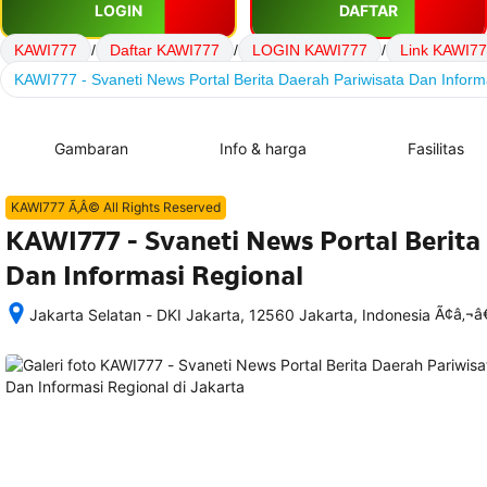
LOGIN
DAFTAR
KAWI777
/
Daftar KAWI777
/
LOGIN KAWI777
/
Link KAWI7
KAWI777 - Svaneti News Portal Berita Daerah Pariwisata Dan Inform
Gambaran
Info & harga
Fasilitas
KAWI777 Ã‚Â© All Rights Reserved
KAWI777 - Svaneti News Portal Berita
Dan Informasi Regional
Ã¢â‚¬
Jakarta Selatan - DKI Jakarta, 12560 Jakarta, Indonesia
Setelah 
memesan, 
semua 
rincian 
akomodasi 
termasuk 
nomor 