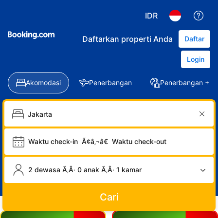
IDR
Daftarkan properti Anda
Daftar
Login
Akomodasi
Penerbangan
Penerbangan + Ho
Waktu check-in
Ã¢â‚¬â€
Waktu check-out
2 dewasa Ã‚Â· 0 anak Ã‚Â· 1 kamar
Cari