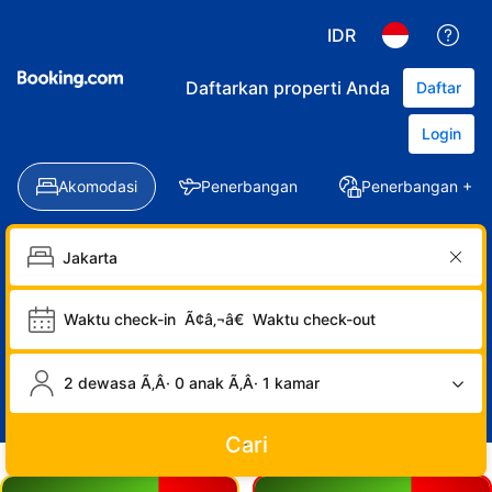
IDR
Daftarkan properti Anda
Daftar
Login
Akomodasi
Penerbangan
Penerbangan + Ho
Waktu check-in
Ã¢â‚¬â€
Waktu check-out
2 dewasa Ã‚Â· 0 anak Ã‚Â· 1 kamar
Cari