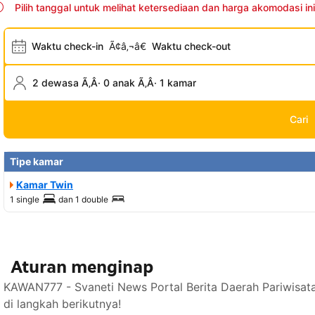
Pilih tanggal untuk melihat ketersediaan dan harga akomodasi ini
Waktu check-in
Ã¢â‚¬â€
Waktu check-out
2 dewasa Ã‚Â· 0 anak Ã‚Â· 1 kamar
Cari
Tipe kamar
Kamar Twin
1 single
dan
1 double
Aturan menginap
KAWAN777 - Svaneti News Portal Berita Daerah Pariwisat
di langkah berikutnya!