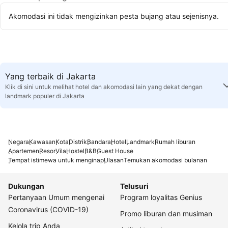
Akomodasi ini tidak mengizinkan pesta bujang atau sejenisnya.
Yang terbaik di Jakarta
Klik di sini untuk melihat hotel dan akomodasi lain yang dekat dengan
landmark populer di Jakarta
Negara
Kawasan
Kota
Distrik
Bandara
Hotel
Landmark
Rumah liburan
Apartemen
Resor
Vila
Hostel
B&B
Guest House
Tempat istimewa untuk menginap
Ulasan
Temukan akomodasi bulanan
Dukungan
Telusuri
Pertanyaan Umum mengenai
Program loyalitas Genius
Coronavirus (COVID-19)
Promo liburan dan musiman
Kelola trip Anda