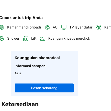
Cocok untuk trip Anda
Kamar mandi pribadi
AC
TV layar datar
Kam
Shower
Lift
Ruangan khusus merokok
Keunggulan akomodasi
Informasi sarapan
Asia
Pesan sekarang
Ketersediaan