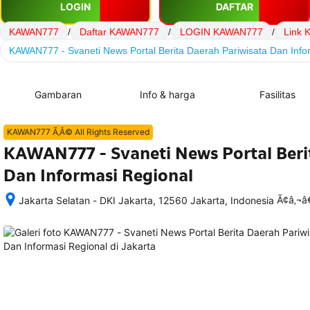
LOGIN
DAFTAR
KAWAN777
/
Daftar KAWAN777
/
LOGIN KAWAN777
/
Link
KAWAN777 - Svaneti News Portal Berita Daerah Pariwisata Dan Info
Gambaran
Info & harga
Fasilitas
KAWAN777 Ã‚Â© All Rights Reserved
KAWAN777 - Svaneti News Portal Beri
Dan Informasi Regional
Ã¢â‚¬
Jakarta Selatan - DKI Jakarta, 12560 Jakarta, Indonesia
Setelah 
memesan, 
semua 
rincian 
akomodasi 
termasuk 
nomor 