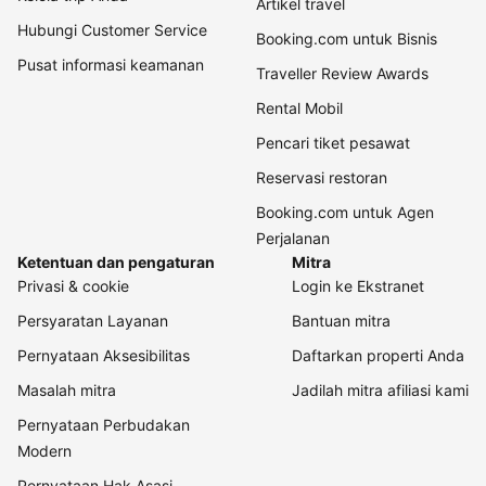
Artikel travel
Hubungi Customer Service
Booking.com untuk Bisnis
Pusat informasi keamanan
Traveller Review Awards
Rental Mobil
Pencari tiket pesawat
Reservasi restoran
Booking.com untuk Agen
Perjalanan
Ketentuan dan pengaturan
Mitra
Privasi & cookie
Login ke Ekstranet
Persyaratan Layanan
Bantuan mitra
Pernyataan Aksesibilitas
Daftarkan properti Anda
Masalah mitra
Jadilah mitra afiliasi kami
Pernyataan Perbudakan
Modern
Pernyataan Hak Asasi