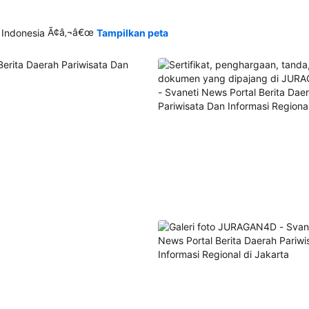
Ã¢â‚¬â€œ
 Indonesia
Tampilkan peta