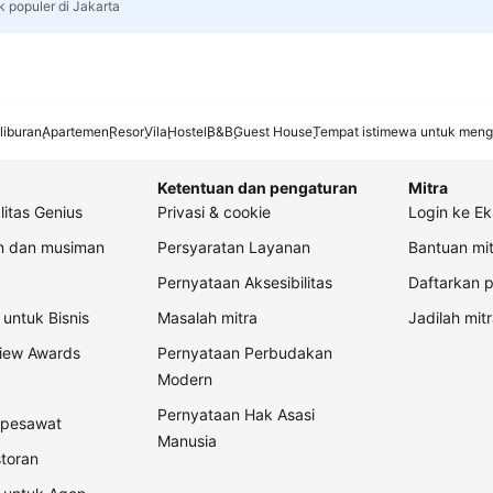
k populer di Jakarta
liburan
Apartemen
Resor
Vila
Hostel
B&B
Guest House
Tempat istimewa untuk meng
Ketentuan dan pengaturan
Mitra
litas Genius
Privasi & cookie
Login ke Ek
an dan musiman
Persyaratan Layanan
Bantuan mit
Pernyataan Aksesibilitas
Daftarkan p
untuk Bisnis
Masalah mitra
Jadilah mitr
view Awards
Pernyataan Perbudakan
Modern
Pernyataan Hak Asasi
t pesawat
Manusia
storan