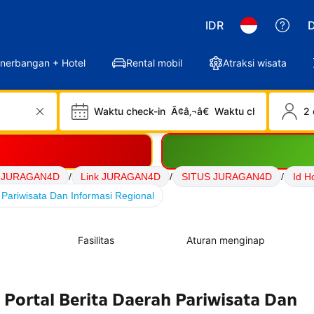
IDR
D
nerbangan + Hotel
Rental mobil
Atraksi wisata
Waktu check-in
Ã¢â‚¬â€
Waktu check-out
2 
 JURAGAN4D
/
Link JURAGAN4D
/
SITUS JURAGAN4D
/
Id 
Pariwisata Dan Informasi Regional
Fasilitas
Aturan menginap
ortal Berita Daerah Pariwisata Dan