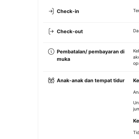
Te
Check-in
Da
Check-out
Ke
Pembatalan/ pembayaran di
ak
muka
op
Anak-anak dan tempat tidur
Ke
An
Un
ju
Ke
Ti