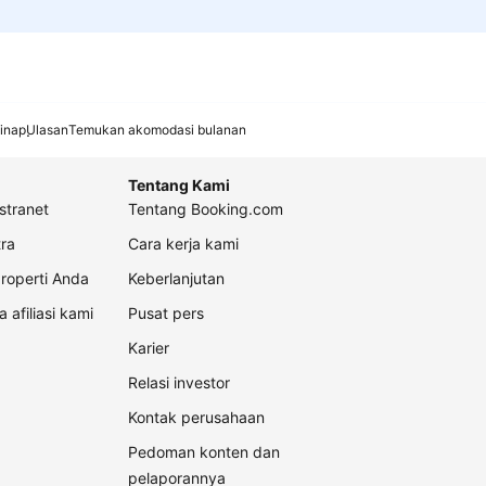
inap
Ulasan
Temukan akomodasi bulanan
Tentang Kami
stranet
Tentang Booking.com
ra
Cara kerja kami
roperti Anda
Keberlanjutan
a afiliasi kami
Pusat pers
Karier
Relasi investor
Kontak perusahaan
Pedoman konten dan
pelaporannya