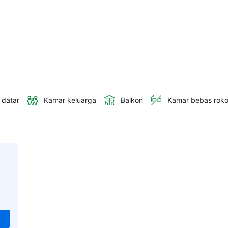
 datar
Kamar keluarga
Balkon
Kamar bebas rok