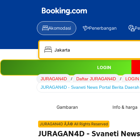
Akomodasi
Penerbangan
Pe
LOGIN
JURAGAN4D
/
Daftar JURAGAN4D
/
LOGIN
JURAGAN4D - Svaneti News Portal Berita Daerah 
Gambaran
Info & harga
JURAGAN4D Ã‚Â© All Rights Reserved
JURAGAN4D - Svaneti News P