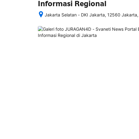
Informasi Regional
Jakarta Selatan - DKI Jakarta, 12560 Jakarta,
Setelah 
memesan, 
semua 
rincian 
akomodasi 
termasuk 
nomor 
telepon 
dan 
alamat 
akan 
disertakan 
dalam 
konfirmasi 
pemesanan 
dan 
akun 
Anda.