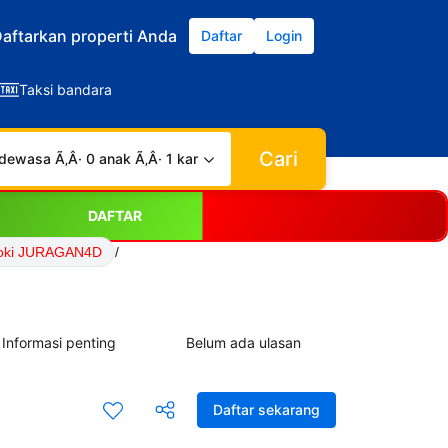
aftarkan properti Anda
Daftar
Login
Taksi bandara
Cari
dewasa Ã‚Â· 0 anak Ã‚Â· 1 kamar
DAFTAR
Hoki JURAGAN4D
/
Informasi penting
Belum ada ulasan
Daftar sekarang