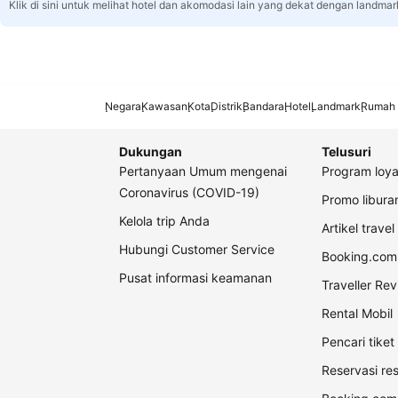
Klik di sini untuk melihat hotel dan akomodasi lain yang dekat dengan landmar
Negara
Kawasan
Kota
Distrik
Bandara
Hotel
Landmark
Rumah 
Dukungan
Telusuri
Pertanyaan Umum mengenai
Program loya
Coronavirus (COVID-19)
Promo libur
Kelola trip Anda
Artikel travel
Hubungi Customer Service
Booking.com 
Pusat informasi keamanan
Traveller Re
Rental Mobil
Pencari tike
Reservasi re