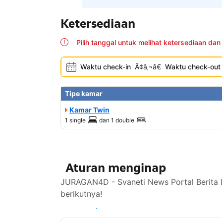
Ketersediaan
Pilih tanggal untuk melihat ketersediaan dan
Waktu check-in
Ã¢â‚¬â€
Waktu check-out
Tipe kamar
Kamar Twin
1 single
dan
1 double
Aturan menginap
JURAGAN4D - Svaneti News Portal Berita D
berikutnya!
Lihat ketersediaan