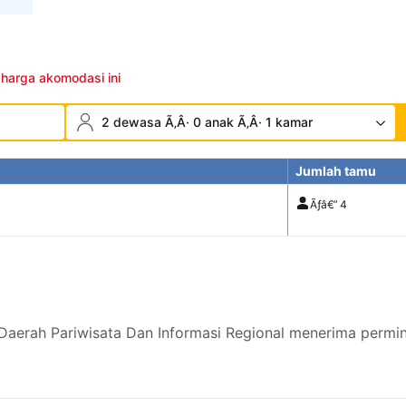
 harga akomodasi ini
2 dewasa Ã‚Â· 0 anak Ã‚Â· 1 kamar
Jumlah tamu
Ãƒâ€”
4
aerah Pariwisata Dan Informasi Regional menerima permin