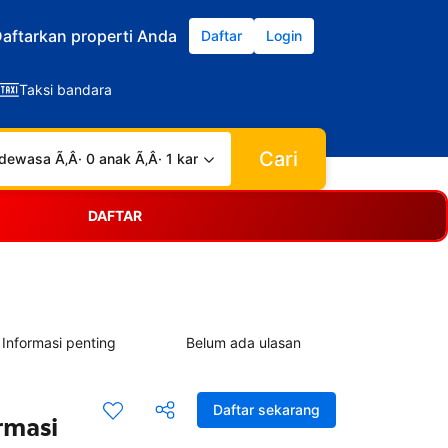
aftarkan properti Anda
Daftar
Login
Taksi bandara
Cari
dewasa Ã‚Â· 0 anak Ã‚Â· 1 kamar
DAFTAR
Informasi penting
Belum ada ulasan
Daftar sekarang
rmasi