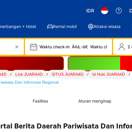
IDR
D
nerbangan + Hotel
Rental mobil
Atraksi wisata
Waktu check-in
Ã¢â‚¬â€
Waktu check-out
2 
A4D
/
Link JUARA4D
/
SITUS JUARA4D
/
Id Hoki JUARA4D
/
iwisata Dan Informasi Regional
Fasilitas
Aturan menginap
tal Berita Daerah Pariwisata Dan Info