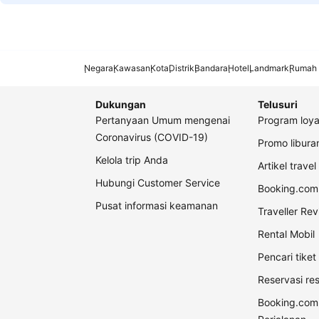
Negara
Kawasan
Kota
Distrik
Bandara
Hotel
Landmark
Rumah 
Dukungan
Telusuri
Pertanyaan Umum mengenai
Program loya
Coronavirus (COVID-19)
Promo libur
Kelola trip Anda
Artikel travel
Hubungi Customer Service
Booking.com 
Pusat informasi keamanan
Traveller Re
Rental Mobil
Pencari tike
Reservasi re
Booking.com