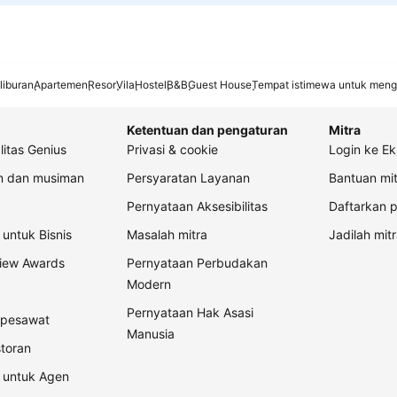
liburan
Apartemen
Resor
Vila
Hostel
B&B
Guest House
Tempat istimewa untuk meng
Ketentuan dan pengaturan
Mitra
litas Genius
Privasi & cookie
Login ke Ek
an dan musiman
Persyaratan Layanan
Bantuan mit
Pernyataan Aksesibilitas
Daftarkan p
untuk Bisnis
Masalah mitra
Jadilah mitr
view Awards
Pernyataan Perbudakan
Modern
Pernyataan Hak Asasi
t pesawat
Manusia
storan
 untuk Agen