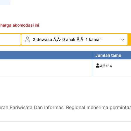
 harga akomodasi ini
2 dewasa Ã‚Â· 0 anak Ã‚Â· 1 kamar
Jumlah tamu
Ãƒâ€”
4
rah Pariwisata Dan Informasi Regional menerima permintaa