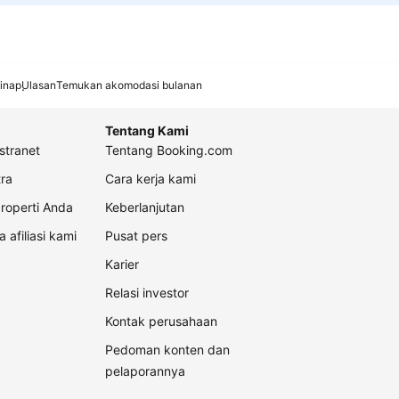
inap
Ulasan
Temukan akomodasi bulanan
Tentang Kami
stranet
Tentang Booking.com
ra
Cara kerja kami
roperti Anda
Keberlanjutan
a afiliasi kami
Pusat pers
Karier
Relasi investor
Kontak perusahaan
Pedoman konten dan
pelaporannya