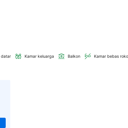
 datar
Kamar keluarga
Balkon
Kamar bebas rok