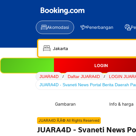
Akomodasi
Penerbangan
Pe
LOGIN
JUARA4D
/
Daftar JUARA4D
/
LOGIN JUAR
JUARA4D - Svaneti News Portal Berita Daerah Par
Gambaran
Info & harga
JUARA4D Ã‚Â© All Rights Reserved
JUARA4D - Svaneti News Por