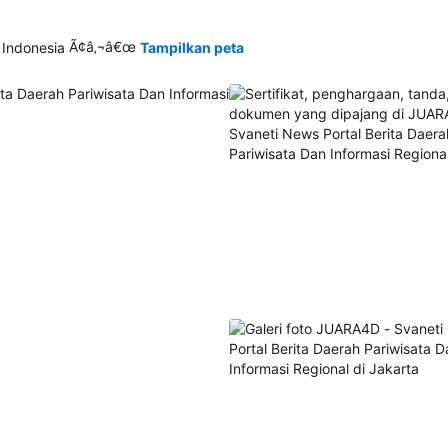
Ã¢â‚¬â€œ
 Indonesia
Tampilkan peta