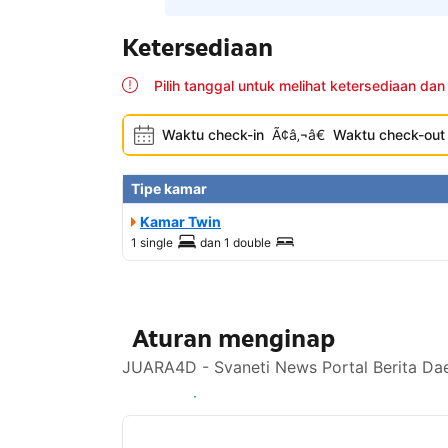
Ketersediaan
Pilih tanggal untuk melihat ketersediaan dan
Waktu check-in
Ã¢â‚¬â€
Waktu check-out
Tipe kamar
Kamar Twin
1 single
dan
1 double
Aturan menginap
JUARA4D - Svaneti News Portal Berita Dae
Lihat ketersediaan