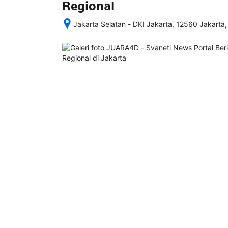
Regional
Jakarta Selatan - DKI Jakarta, 12560 Jakarta,
Setelah 
memesan, 
semua 
rincian 
akomodasi 
termasuk 
nomor 
telepon 
dan 
alamat 
akan 
disertakan 
dalam 
konfirmasi 
pemesanan 
dan 
akun 
Anda.