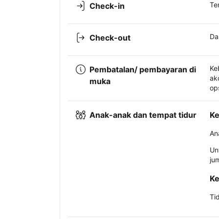
Te
Check-in
Da
Check-out
Ke
Pembatalan/ pembayaran di
ak
muka
op
Anak-anak dan tempat tidur
Ke
An
Un
ju
Ke
Ti