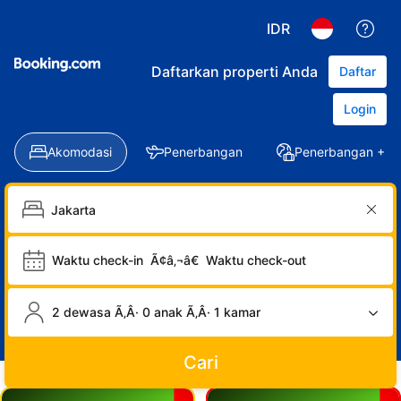
IDR
Daftarkan properti Anda
Daftar
Login
Akomodasi
Penerbangan
Penerbangan + Ho
Waktu check-in
Ã¢â‚¬â€
Waktu check-out
2 dewasa Ã‚Â· 0 anak Ã‚Â· 1 kamar
Cari