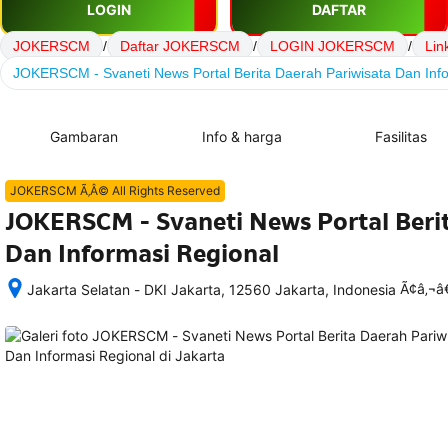
LOGIN
DAFTAR
JOKERSCM
/
Daftar JOKERSCM
/
LOGIN JOKERSCM
/
Li
JOKERSCM - Svaneti News Portal Berita Daerah Pariwisata Dan Inf
Gambaran
Info & harga
Fasilitas
JOKERSCM Ã‚Â© All Rights Reserved
JOKERSCM - Svaneti News Portal Beri
Dan Informasi Regional
Ã¢â‚¬
Jakarta Selatan - DKI Jakarta, 12560 Jakarta, Indonesia
Setelah 
memesan, 
semua 
rincian 
akomodasi 
termasuk 
nomor 