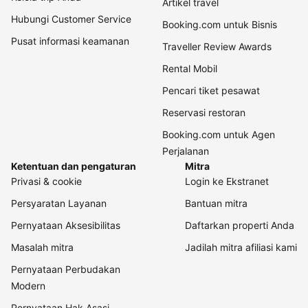
Artikel travel
Hubungi Customer Service
Booking.com untuk Bisnis
Pusat informasi keamanan
Traveller Review Awards
Rental Mobil
Pencari tiket pesawat
Reservasi restoran
Booking.com untuk Agen
Perjalanan
Ketentuan dan pengaturan
Mitra
Privasi & cookie
Login ke Ekstranet
Persyaratan Layanan
Bantuan mitra
Pernyataan Aksesibilitas
Daftarkan properti Anda
Masalah mitra
Jadilah mitra afiliasi kami
Pernyataan Perbudakan
Modern
Pernyataan Hak Asasi