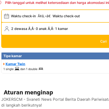
Pilih tanggal untuk melihat ketersediaan dan harga akomodasi ini
Waktu check-in
Ã¢â‚¬â€
Waktu check-out
2 dewasa Ã‚Â· 0 anak Ã‚Â· 1 kamar
Cari
Tipe kamar
Kamar Twin
1 single
dan
1 double
Aturan menginap
JOKERSCM - Svaneti News Portal Berita Daerah Pariwisat
di langkah berikutnya!