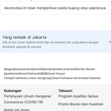
Akomodasi ini tidak mengizinkan pesta bujang atau sejenisnya.
Yang terbaik di Jakarta
Klik di sini untuk melihat hotel dan akomodasi lain yang dekat dengan
landmark populer di Jakarta
Negara
Kawasan
Kota
Distrik
Bandara
Hotel
Landmark
Rumah liburan
Apartemen
Resor
Vila
Hostel
B&B
Guest House
Tempat istimewa untuk menginap
Ulasan
Temukan akomodasi bulanan
Dukungan
Telusuri
Pertanyaan Umum mengenai
Program loyalitas Genius
Coronavirus (COVID-19)
Promo liburan dan musiman
Kelola trip Anda