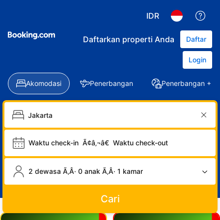
IDR
Daftarkan properti Anda
Daftar
Login
Akomodasi
Penerbangan
Penerbangan + Ho
Waktu check-in
Ã¢â‚¬â€
Waktu check-out
2 dewasa Ã‚Â· 0 anak Ã‚Â· 1 kamar
Cari