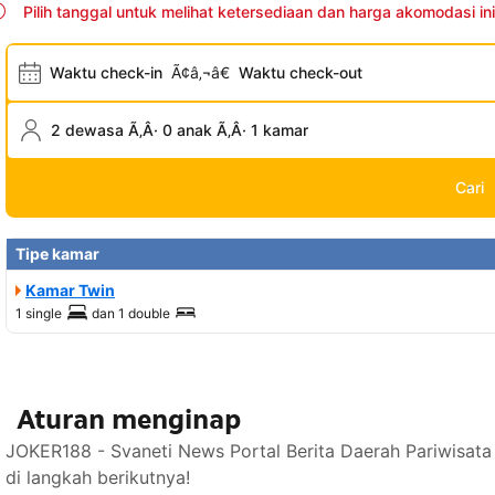
Pilih tanggal untuk melihat ketersediaan dan harga akomodasi ini
Waktu check-in
Ã¢â‚¬â€
Waktu check-out
2 dewasa Ã‚Â· 0 anak Ã‚Â· 1 kamar
Cari
Tipe kamar
Kamar Twin
1 single
dan
1 double
Aturan menginap
JOKER188 - Svaneti News Portal Berita Daerah Pariwisat
di langkah berikutnya!