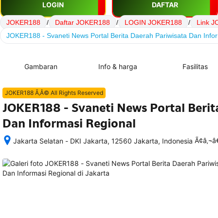
LOGIN
DAFTAR
JOKER188
/
Daftar JOKER188
/
LOGIN JOKER188
/
Link 
JOKER188 - Svaneti News Portal Berita Daerah Pariwisata Dan Info
Gambaran
Info & harga
Fasilitas
JOKER188 Ã‚Â© All Rights Reserved
JOKER188 - Svaneti News Portal Berit
Dan Informasi Regional
Ã¢â‚¬
Jakarta Selatan - DKI Jakarta, 12560 Jakarta, Indonesia
Setelah 
memesan, 
semua 
rincian 
akomodasi 
termasuk 
nomor 