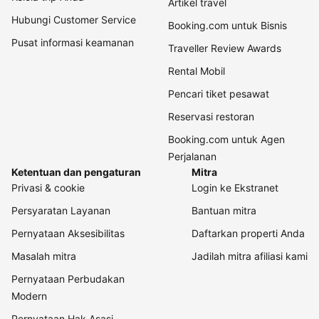
Artikel travel
Hubungi Customer Service
Booking.com untuk Bisnis
Pusat informasi keamanan
Traveller Review Awards
Rental Mobil
Pencari tiket pesawat
Reservasi restoran
Booking.com untuk Agen
Perjalanan
Ketentuan dan pengaturan
Mitra
Privasi & cookie
Login ke Ekstranet
Persyaratan Layanan
Bantuan mitra
Pernyataan Aksesibilitas
Daftarkan properti Anda
Masalah mitra
Jadilah mitra afiliasi kami
Pernyataan Perbudakan
Modern
Pernyataan Hak Asasi