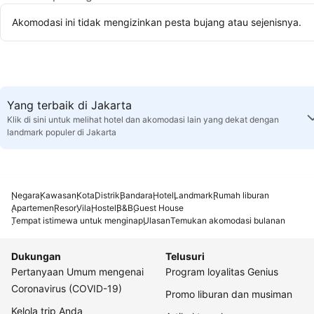
Akomodasi ini tidak mengizinkan pesta bujang atau sejenisnya.
Yang terbaik di Jakarta
Klik di sini untuk melihat hotel dan akomodasi lain yang dekat dengan
landmark populer di Jakarta
Negara
Kawasan
Kota
Distrik
Bandara
Hotel
Landmark
Rumah liburan
Apartemen
Resor
Vila
Hostel
B&B
Guest House
Tempat istimewa untuk menginap
Ulasan
Temukan akomodasi bulanan
Dukungan
Telusuri
Pertanyaan Umum mengenai
Program loyalitas Genius
Coronavirus (COVID-19)
Promo liburan dan musiman
Kelola trip Anda