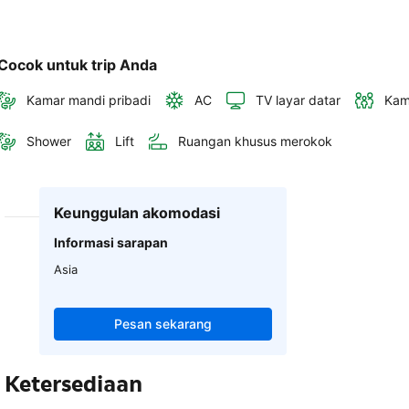
Cocok untuk trip Anda
Kamar mandi pribadi
AC
TV layar datar
Kam
Shower
Lift
Ruangan khusus merokok
Keunggulan akomodasi
Informasi sarapan
Asia
Pesan sekarang
Ketersediaan