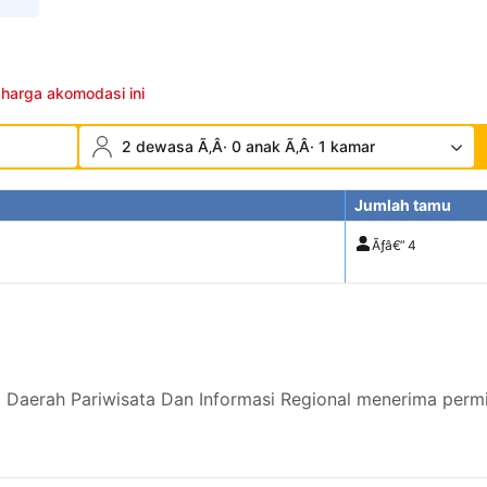
 harga akomodasi ini
2 dewasa Ã‚Â· 0 anak Ã‚Â· 1 kamar
Jumlah tamu
Ãƒâ€”
4
 Daerah Pariwisata Dan Informasi Regional menerima perm