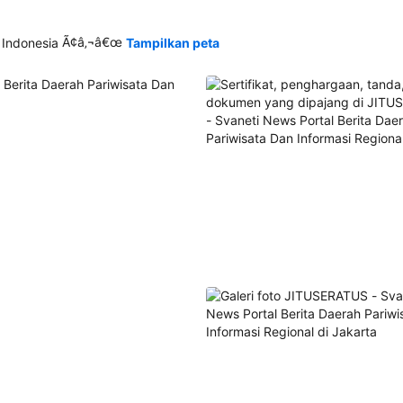
Ã¢â‚¬â€œ
 Indonesia
Tampilkan peta