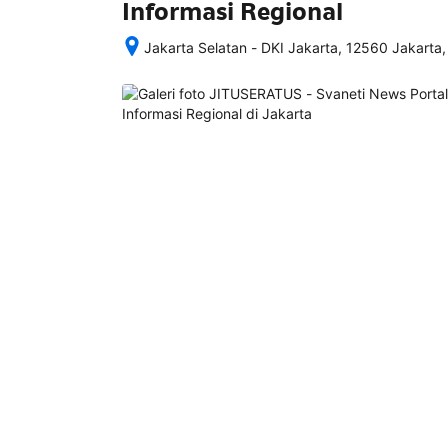
Informasi Regional
Jakarta Selatan - DKI Jakarta, 12560 Jakarta,
Setelah 
memesan, 
semua 
rincian 
akomodasi 
termasuk 
nomor 
telepon 
dan 
alamat 
akan 
disertakan 
dalam 
konfirmasi 
pemesanan 
dan 
akun 
Anda.