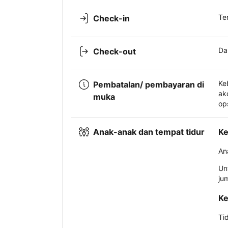
Te
Check-in
Da
Check-out
Ke
Pembatalan/ pembayaran di
ak
muka
op
Anak-anak dan tempat tidur
Ke
An
Un
ju
Ke
Ti