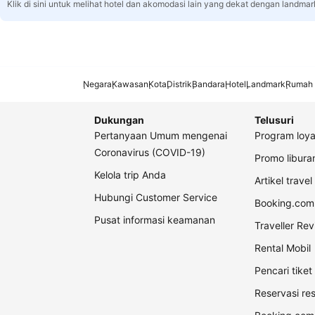
Klik di sini untuk melihat hotel dan akomodasi lain yang dekat dengan landmar
Negara
Kawasan
Kota
Distrik
Bandara
Hotel
Landmark
Rumah 
Dukungan
Telusuri
Pertanyaan Umum mengenai
Program loya
Coronavirus (COVID-19)
Promo libur
Kelola trip Anda
Artikel travel
Hubungi Customer Service
Booking.com 
Pusat informasi keamanan
Traveller Re
Rental Mobil
Pencari tike
Reservasi re