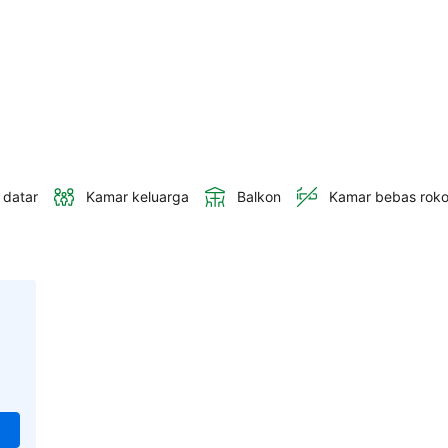
 datar
Kamar keluarga
Balkon
Kamar bebas rok