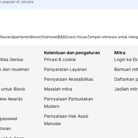
k populer di Jakarta
liburan
Apartemen
Resor
Vila
Hostel
B&B
Guest House
Tempat istimewa untuk meng
Ketentuan dan pengaturan
Mitra
litas Genius
Privasi & cookie
Login ke Ek
an dan musiman
Persyaratan Layanan
Bantuan mit
Pernyataan Aksesibilitas
Daftarkan p
untuk Bisnis
Masalah mitra
Jadilah mitr
view Awards
Pernyataan Perbudakan
Modern
Pernyataan Hak Asasi
t pesawat
Manusia
storan