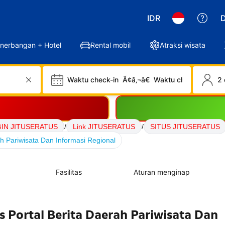
IDR
D
nerbangan + Hotel
Rental mobil
Atraksi wisata
Waktu check-in
Ã¢â‚¬â€
Waktu check-out
2 
IN JITUSERATUS
/
Link JITUSERATUS
/
SITUS JITUSERATUS
 Pariwisata Dan Informasi Regional
Fasilitas
Aturan menginap
 Portal Berita Daerah Pariwisata Dan