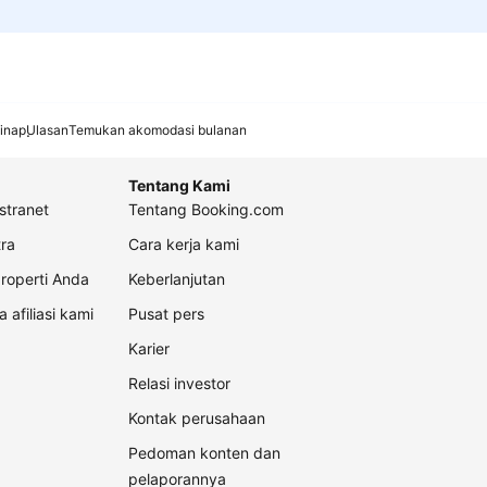
inap
Ulasan
Temukan akomodasi bulanan
Tentang Kami
stranet
Tentang Booking.com
ra
Cara kerja kami
roperti Anda
Keberlanjutan
a afiliasi kami
Pusat pers
Karier
Relasi investor
Kontak perusahaan
Pedoman konten dan
pelaporannya