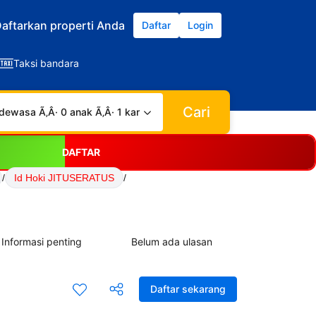
aftarkan properti Anda
Daftar
Login
Taksi bandara
Cari
dewasa Ã‚Â· 0 anak Ã‚Â· 1 kamar
DAFTAR
/
Id Hoki JITUSERATUS
/
Informasi penting
Belum ada ulasan
Daftar sekarang