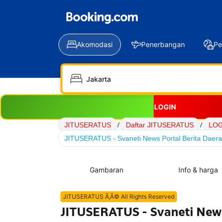
Akomodasi
Penerbangan
Pe
LOGIN
JITUSERATUS
/
Daftar JITUSERATUS
/
LOG
JITUSERATUS - Svaneti News Portal Berita Daerah
Gambaran
Info & harga
JITUSERATUS Ã‚Â© All Rights Reserved
JITUSERATUS - Svaneti News