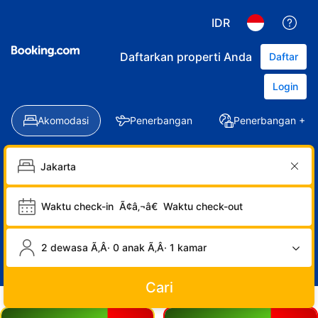
IDR
Daftarkan properti Anda
Daftar
Login
Akomodasi
Penerbangan
Penerbangan + Ho
Waktu check-in
Ã¢â‚¬â€
Waktu check-out
2 dewasa Ã‚Â· 0 anak Ã‚Â· 1 kamar
Cari