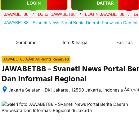
LOGIN
DAFTAR
JAWABET88
/
Daftar JAWABET88
/
LOGIN JAWABET88
/
Li
JAWABET88 - Svaneti News Portal Berita Daerah Pariwisata Dan Inf
Gambaran
Info & harga
Fasilitas
JAWABET88 Ã‚Â© All Rights Reserved
JAWABET88 - Svaneti News Portal Ber
Dan Informasi Regional
Ã¢â‚¬
Jakarta Selatan - DKI Jakarta, 12560 Jakarta, Indonesia
Setelah 
memesan, 
semua 
rincian 
akomodasi 
termasuk 
nomor 