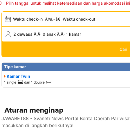
Pilih tanggal untuk melihat ketersediaan dan harga akomodasi ini
Waktu check-in
Ã¢â‚¬â€
Waktu check-out
2 dewasa Ã‚Â· 0 anak Ã‚Â· 1 kamar
Cari
Tipe kamar
Kamar Twin
1 single
dan
1 double
Aturan menginap
JAWABET88 - Svaneti News Portal Berita Daerah Pariwisa
masukkan di langkah berikutnya!