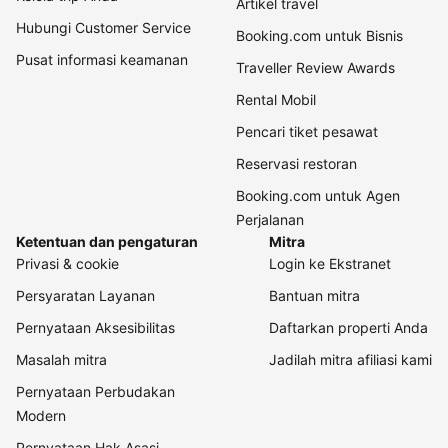
Artikel travel
Hubungi Customer Service
Booking.com untuk Bisnis
Pusat informasi keamanan
Traveller Review Awards
Rental Mobil
Pencari tiket pesawat
Reservasi restoran
Booking.com untuk Agen
Perjalanan
Ketentuan dan pengaturan
Mitra
Privasi & cookie
Login ke Ekstranet
Persyaratan Layanan
Bantuan mitra
Pernyataan Aksesibilitas
Daftarkan properti Anda
Masalah mitra
Jadilah mitra afiliasi kami
Pernyataan Perbudakan
Modern
Pernyataan Hak Asasi