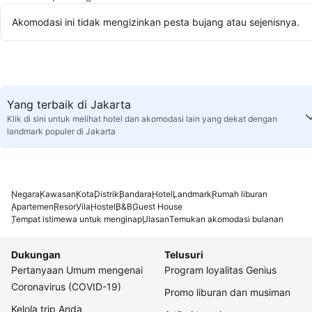
Akomodasi ini tidak mengizinkan pesta bujang atau sejenisnya.
Yang terbaik di Jakarta
Klik di sini untuk melihat hotel dan akomodasi lain yang dekat dengan
landmark populer di Jakarta
Negara
Kawasan
Kota
Distrik
Bandara
Hotel
Landmark
Rumah liburan
Apartemen
Resor
Vila
Hostel
B&B
Guest House
Tempat istimewa untuk menginap
Ulasan
Temukan akomodasi bulanan
Dukungan
Telusuri
Pertanyaan Umum mengenai
Program loyalitas Genius
Coronavirus (COVID-19)
Promo liburan dan musiman
Kelola trip Anda