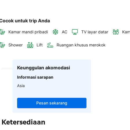
Cocok untuk trip Anda
Kamar mandi pribadi
AC
TV layar datar
Kam
Shower
Lift
Ruangan khusus merokok
Keunggulan akomodasi
Informasi sarapan
Asia
Pesan sekarang
Ketersediaan