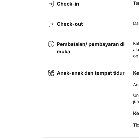
Te
Check-in
Da
Check-out
Ke
Pembatalan/ pembayaran di
ak
muka
op
Anak-anak dan tempat tidur
Ke
An
Un
ju
Ke
Ti