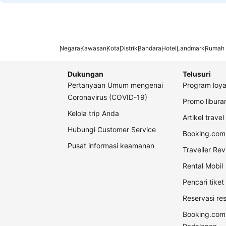
Negara
Kawasan
Kota
Distrik
Bandara
Hotel
Landmark
Rumah 
Dukungan
Telusuri
Pertanyaan Umum mengenai
Program loya
Coronavirus (COVID-19)
Promo libur
Kelola trip Anda
Artikel travel
Hubungi Customer Service
Booking.com 
Pusat informasi keamanan
Traveller Re
Rental Mobil
Pencari tike
Reservasi re
Booking.com