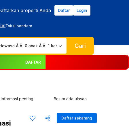
aftarkan properti Anda
Daftar
Login
Taksi bandara
Cari
dewasa Ã‚Â· 0 anak Ã‚Â· 1 kamar
DAFTAR
Informasi penting
Belum ada ulasan
Daftar sekarang
masi