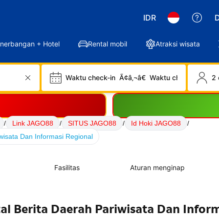
IDR
D
nerbangan + Hotel
Rental mobil
Atraksi wisata
Waktu check-in
Ã¢â‚¬â€
Waktu check-out
2 
/
Link JAGO88
/
SITUS JAGO88
/
Id Hoki JAGO88
/
wisata Dan Informasi Regional
Fasilitas
Aturan menginap
al Berita Daerah Pariwisata Dan Infor