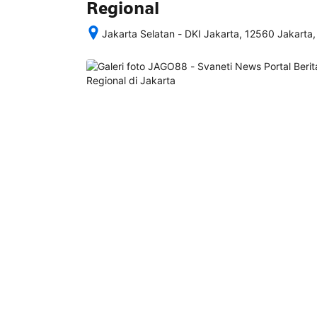
Regional
Jakarta Selatan - DKI Jakarta, 12560 Jakarta,
Setelah 
memesan, 
semua 
rincian 
akomodasi 
termasuk 
nomor 
telepon 
dan 
alamat 
akan 
disertakan 
dalam 
konfirmasi 
pemesanan 
dan 
akun 
Anda.