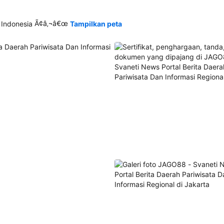
Ã¢â‚¬â€œ
 Indonesia
Tampilkan peta