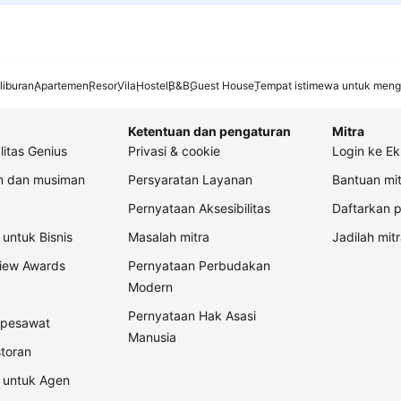
liburan
Apartemen
Resor
Vila
Hostel
B&B
Guest House
Tempat istimewa untuk meng
Ketentuan dan pengaturan
Mitra
litas Genius
Privasi & cookie
Login ke Ek
an dan musiman
Persyaratan Layanan
Bantuan mit
Pernyataan Aksesibilitas
Daftarkan p
untuk Bisnis
Masalah mitra
Jadilah mitr
view Awards
Pernyataan Perbudakan
Modern
Pernyataan Hak Asasi
t pesawat
Manusia
storan
 untuk Agen