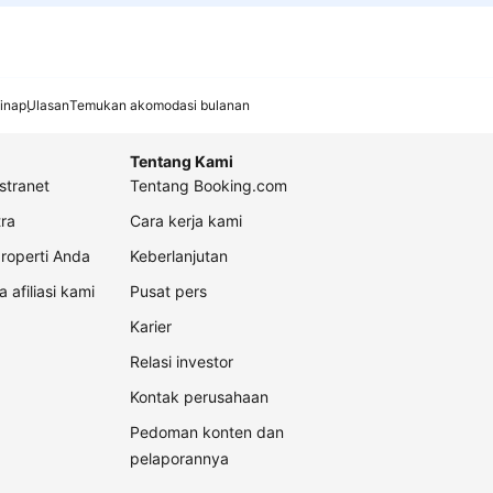
inap
Ulasan
Temukan akomodasi bulanan
Tentang Kami
stranet
Tentang Booking.com
ra
Cara kerja kami
roperti Anda
Keberlanjutan
a afiliasi kami
Pusat pers
Karier
Relasi investor
Kontak perusahaan
Pedoman konten dan
pelaporannya