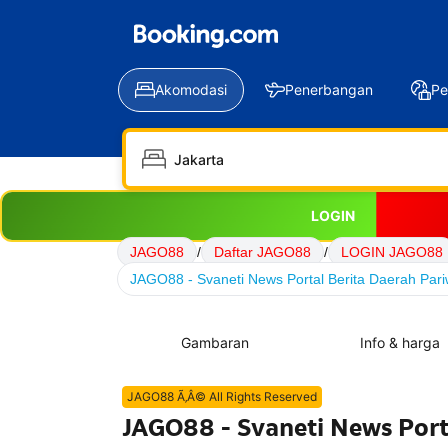
Akomodasi
Penerbangan
Pe
LOGIN
JAGO88
/
Daftar JAGO88
/
LOGIN JAGO88
JAGO88 - Svaneti News Portal Berita Daerah Pari
Gambaran
Info & harga
JAGO88 Ã‚Â© All Rights Reserved
JAGO88 - Svaneti News Port