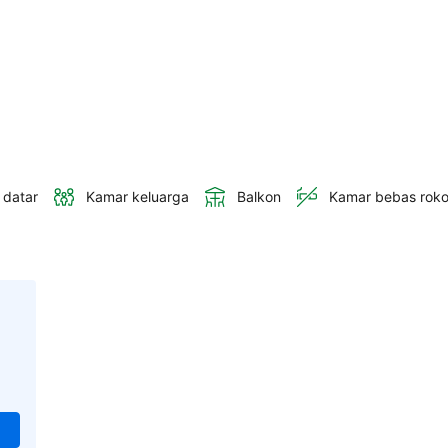
 datar
Kamar keluarga
Balkon
Kamar bebas rok