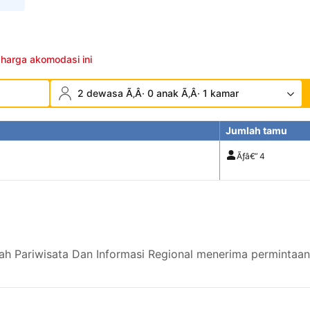
 harga akomodasi ini
2 dewasa Ã‚Â· 0 anak Ã‚Â· 1 kamar
Jumlah tamu
Ãƒâ€”
4
ah Pariwisata Dan Informasi Regional menerima permintaan