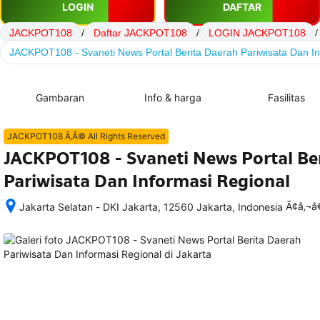
LOGIN
DAFTAR
JACKPOT108
/
Daftar JACKPOT108
/
LOGIN JACKPOT108
/
JACKPOT108 - Svaneti News Portal Berita Daerah Pariwisata Dan In
Gambaran
Info & harga
Fasilitas
JACKPOT108 Ã‚Â© All Rights Reserved
JACKPOT108 - Svaneti News Portal Be
Pariwisata Dan Informasi Regional
Ã¢â‚¬
Jakarta Selatan - DKI Jakarta, 12560 Jakarta, Indonesia
Setelah 
memesan, 
semua 
rincian 
akomodasi 
termasuk 
nomor 