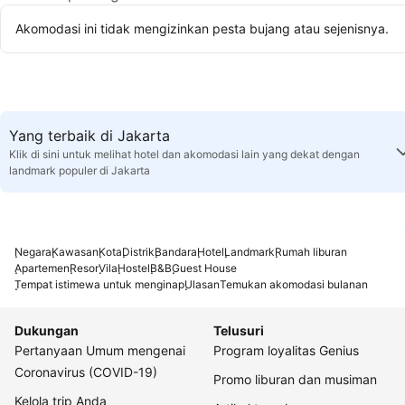
Akomodasi ini tidak mengizinkan pesta bujang atau sejenisnya.
Yang terbaik di Jakarta
Klik di sini untuk melihat hotel dan akomodasi lain yang dekat dengan
landmark populer di Jakarta
Negara
Kawasan
Kota
Distrik
Bandara
Hotel
Landmark
Rumah liburan
Apartemen
Resor
Vila
Hostel
B&B
Guest House
Tempat istimewa untuk menginap
Ulasan
Temukan akomodasi bulanan
Dukungan
Telusuri
Pertanyaan Umum mengenai
Program loyalitas Genius
Coronavirus (COVID-19)
Promo liburan dan musiman
Kelola trip Anda