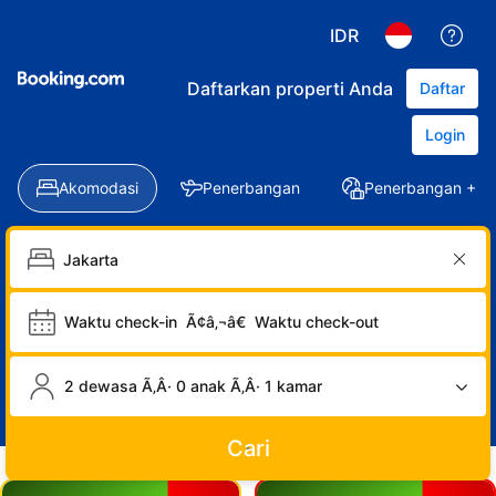
IDR
Daftarkan properti Anda
Daftar
Login
Akomodasi
Penerbangan
Penerbangan + Ho
Waktu check-in
Ã¢â‚¬â€
Waktu check-out
2 dewasa Ã‚Â· 0 anak Ã‚Â· 1 kamar
Cari