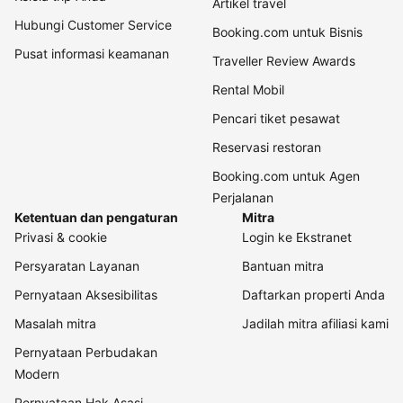
Artikel travel
Hubungi Customer Service
Booking.com untuk Bisnis
Pusat informasi keamanan
Traveller Review Awards
Rental Mobil
Pencari tiket pesawat
Reservasi restoran
Booking.com untuk Agen
Perjalanan
Ketentuan dan pengaturan
Mitra
Privasi & cookie
Login ke Ekstranet
Persyaratan Layanan
Bantuan mitra
Pernyataan Aksesibilitas
Daftarkan properti Anda
Masalah mitra
Jadilah mitra afiliasi kami
Pernyataan Perbudakan
Modern
Pernyataan Hak Asasi