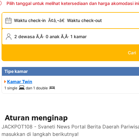
Pilih tanggal untuk melihat ketersediaan dan harga akomodasi ini
Waktu check-in
Ã¢â‚¬â€
Waktu check-out
2 dewasa Ã‚Â· 0 anak Ã‚Â· 1 kamar
Cari
Tipe kamar
Kamar Twin
1 single
dan
1 double
Aturan menginap
JACKPOT108 - Svaneti News Portal Berita Daerah Pariwis
masukkan di langkah berikutnya!