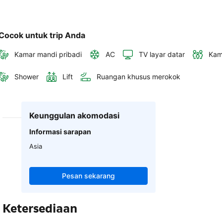
Cocok untuk trip Anda
Kamar mandi pribadi
AC
TV layar datar
Kam
Shower
Lift
Ruangan khusus merokok
Keunggulan akomodasi
Informasi sarapan
Asia
Pesan sekarang
Ketersediaan