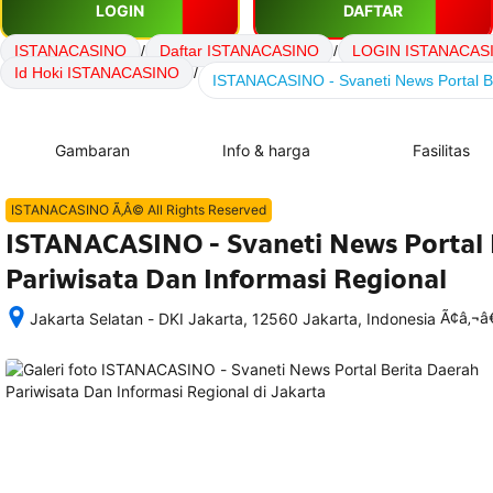
LOGIN
DAFTAR
ISTANACASINO
/
Daftar ISTANACASINO
/
LOGIN ISTANACAS
Id Hoki ISTANACASINO
/
ISTANACASINO - Svaneti News Portal Be
Gambaran
Info & harga
Fasilitas
ISTANACASINO Ã‚Â© All Rights Reserved
ISTANACASINO - Svaneti News Portal 
Pariwisata Dan Informasi Regional
Ã¢â‚¬
Jakarta Selatan - DKI Jakarta, 12560 Jakarta, Indonesia
Setelah 
memesan, 
semua 
rincian 
akomodasi 
termasuk 
nomor 