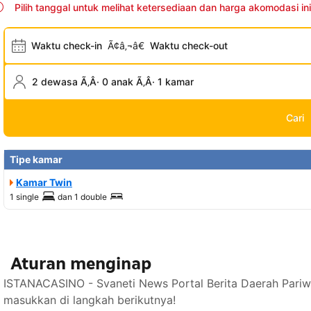
Pilih tanggal untuk melihat ketersediaan dan harga akomodasi ini
Waktu check-in
Ã¢â‚¬â€
Waktu check-out
2 dewasa Ã‚Â· 0 anak Ã‚Â· 1 kamar
Cari
Tipe kamar
Kamar Twin
1 single
dan
1 double
Aturan menginap
ISTANACASINO - Svaneti News Portal Berita Daerah Pariw
masukkan di langkah berikutnya!