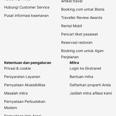
Artikel travel
Hubungi Customer Service
Booking.com untuk Bisnis
Pusat informasi keamanan
Traveller Review Awards
Rental Mobil
Pencari tiket pesawat
Reservasi restoran
Booking.com untuk Agen
Perjalanan
Ketentuan dan pengaturan
Mitra
Privasi & cookie
Login ke Ekstranet
Persyaratan Layanan
Bantuan mitra
Pernyataan Aksesibilitas
Daftarkan properti Anda
Masalah mitra
Jadilah mitra afiliasi kami
Pernyataan Perbudakan
Modern
Pernyataan Hak Asasi