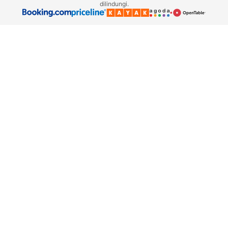
dilindungi.