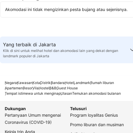
Akomodasi ini tidak mengizinkan pesta bujang atau sejenisnya.
Yang terbaik di Jakarta
Klik di sini untuk melihat hotel dan akomodasi lain yang dekat dengan
landmark populer di Jakarta
Negara
Kawasan
Kota
Distrik
Bandara
Hotel
Landmark
Rumah liburan
Apartemen
Resor
Vila
Hostel
B&B
Guest House
Tempat istimewa untuk menginap
Ulasan
Temukan akomodasi bulanan
Dukungan
Telusuri
Pertanyaan Umum mengenai
Program loyalitas Genius
Coronavirus (COVID-19)
Promo liburan dan musiman
Kelola trip Anda