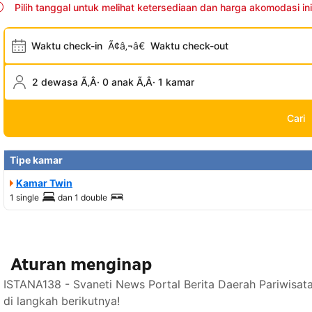
Pilih tanggal untuk melihat ketersediaan dan harga akomodasi ini
Waktu check-in
Ã¢â‚¬â€
Waktu check-out
2 dewasa Ã‚Â· 0 anak Ã‚Â· 1 kamar
Cari
Tipe kamar
Kamar Twin
1 single
dan
1 double
Aturan menginap
ISTANA138 - Svaneti News Portal Berita Daerah Pariwisa
di langkah berikutnya!