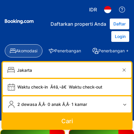
IDR
Daftarkan properti Anda
Daftar
Login
Akomodasi
Penerbangan
Penerbangan + Ho
Waktu check-in
Ã¢â‚¬â€
Waktu check-out
2 dewasa Ã‚Â· 0 anak Ã‚Â· 1 kamar
Cari