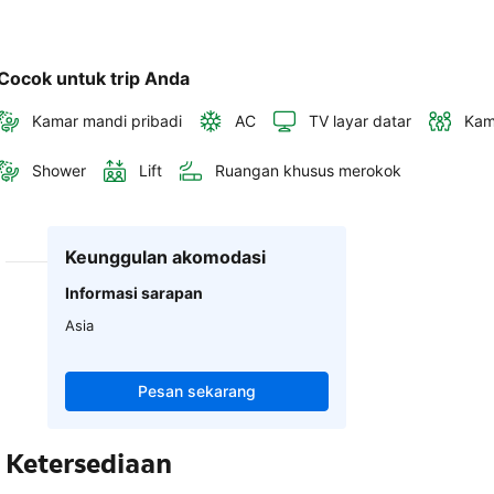
Cocok untuk trip Anda
Kamar mandi pribadi
AC
TV layar datar
Kam
Shower
Lift
Ruangan khusus merokok
Keunggulan akomodasi
Informasi sarapan
Asia
Pesan sekarang
Ketersediaan