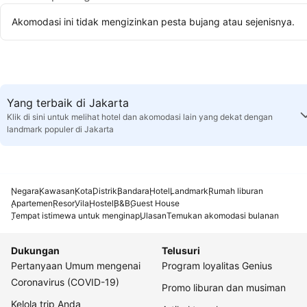
Akomodasi ini tidak mengizinkan pesta bujang atau sejenisnya.
Yang terbaik di Jakarta
Klik di sini untuk melihat hotel dan akomodasi lain yang dekat dengan
landmark populer di Jakarta
Negara
Kawasan
Kota
Distrik
Bandara
Hotel
Landmark
Rumah liburan
Apartemen
Resor
Vila
Hostel
B&B
Guest House
Tempat istimewa untuk menginap
Ulasan
Temukan akomodasi bulanan
Dukungan
Telusuri
Pertanyaan Umum mengenai
Program loyalitas Genius
Coronavirus (COVID-19)
Promo liburan dan musiman
Kelola trip Anda