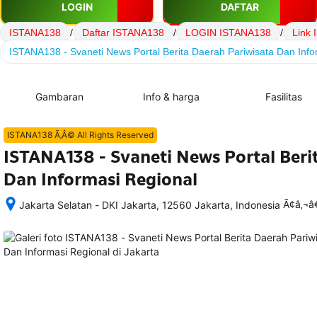
LOGIN
DAFTAR
ISTANA138
/
Daftar ISTANA138
/
LOGIN ISTANA138
/
Link
ISTANA138 - Svaneti News Portal Berita Daerah Pariwisata Dan Info
Gambaran
Info & harga
Fasilitas
ISTANA138 Ã‚Â© All Rights Reserved
ISTANA138 - Svaneti News Portal Beri
Dan Informasi Regional
Ã¢â‚¬
Jakarta Selatan - DKI Jakarta, 12560 Jakarta, Indonesia
Setelah 
memesan, 
semua 
rincian 
akomodasi 
termasuk 
nomor 