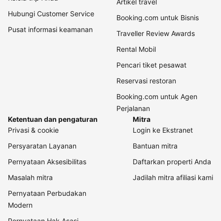
Artikel travel
Hubungi Customer Service
Booking.com untuk Bisnis
Pusat informasi keamanan
Traveller Review Awards
Rental Mobil
Pencari tiket pesawat
Reservasi restoran
Booking.com untuk Agen
Perjalanan
Ketentuan dan pengaturan
Mitra
Privasi & cookie
Login ke Ekstranet
Persyaratan Layanan
Bantuan mitra
Pernyataan Aksesibilitas
Daftarkan properti Anda
Masalah mitra
Jadilah mitra afiliasi kami
Pernyataan Perbudakan
Modern
Pernyataan Hak Asasi