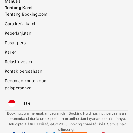
Manusia
Tentang Kami
Tentang Booking.com
Cara kerja kami
Keberlanjutan
Pusat pers
Karier
Relasi investor
Kontak perusahaan
Pedoman konten dan
pelaporannya
IDR
Booking.com merupakan bagian dari Booking Holdings Inc., perusahaan
terkemuka di dunia untuk perjalanan online dan layanan terkait lainnya.
Hak cipta Ã‚Â© 1996Ã¢â‚¬â€œ2025 Booking.comÃ¢â€žÂ¢. Semua hak
dilindungi.