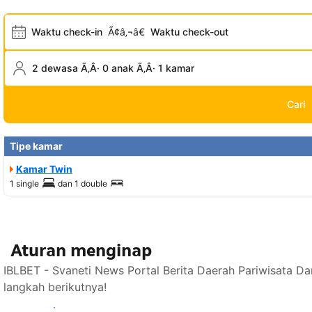
Waktu check-in
Ã¢â‚¬â€
Waktu check-out
2 dewasa Ã‚Â· 0 anak Ã‚Â· 1 kamar
Cari
Tipe kamar
Kamar Twin
1 single
dan
1 double
Aturan menginap
IBLBET - Svaneti News Portal Berita Daerah Pariwisata D
langkah berikutnya!
Lihat ketersediaan