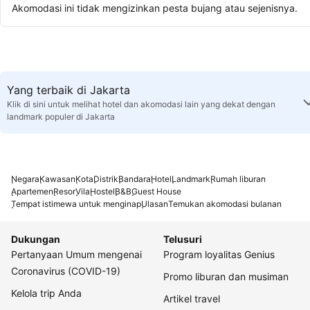
Akomodasi ini tidak mengizinkan pesta bujang atau sejenisnya.
Yang terbaik di Jakarta
Klik di sini untuk melihat hotel dan akomodasi lain yang dekat dengan
landmark populer di Jakarta
Negara
Kawasan
Kota
Distrik
Bandara
Hotel
Landmark
Rumah liburan
Apartemen
Resor
Vila
Hostel
B&B
Guest House
Tempat istimewa untuk menginap
Ulasan
Temukan akomodasi bulanan
Dukungan
Telusuri
Pertanyaan Umum mengenai
Program loyalitas Genius
Coronavirus (COVID-19)
Promo liburan dan musiman
Kelola trip Anda
Artikel travel