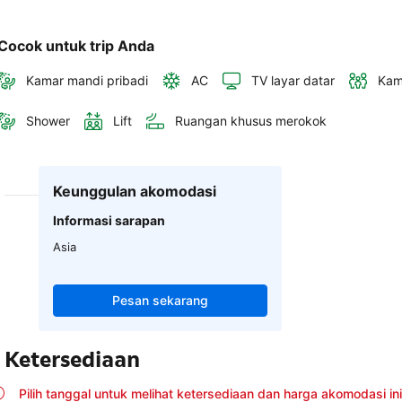
Cocok untuk trip Anda
Kamar mandi pribadi
AC
TV layar datar
Kam
Shower
Lift
Ruangan khusus merokok
Keunggulan akomodasi
Informasi sarapan
Asia
Pesan sekarang
Ketersediaan
Pilih tanggal untuk melihat ketersediaan dan harga akomodasi ini