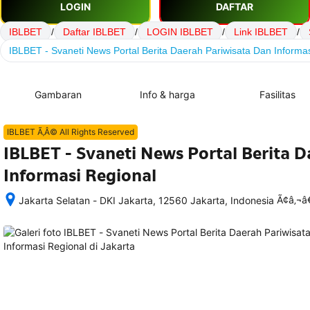
LOGIN
DAFTAR
IBLBET
/
Daftar IBLBET
/
LOGIN IBLBET
/
Link IBLBET
/
IBLBET - Svaneti News Portal Berita Daerah Pariwisata Dan Informa
Gambaran
Info & harga
Fasilitas
IBLBET Ã‚Â© All Rights Reserved
IBLBET - Svaneti News Portal Berita 
Informasi Regional
Ã¢â‚¬
Jakarta Selatan - DKI Jakarta, 12560 Jakarta, Indonesia
Setelah 
memesan, 
semua 
rincian 
akomodasi 
termasuk 
nomor 