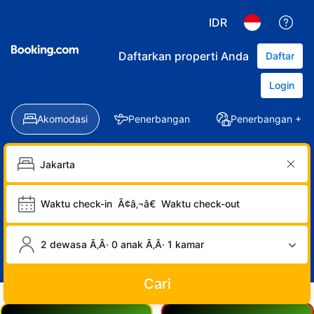
IDR
Daftarkan properti Anda
Daftar
Login
Akomodasi
Penerbangan
Penerbangan + Ho
Waktu check-in
Ã¢â‚¬â€
Waktu check-out
2 dewasa Ã‚Â· 0 anak Ã‚Â· 1 kamar
Cari