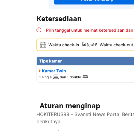
Ketersediaan
Pilih tanggal untuk melihat ketersediaan dan
Waktu check-in
Ã¢â‚¬â€
Waktu check-out
Tipe kamar
Kamar Twin
1 single
dan
1 double
Aturan menginap
HOKITERUS88 - Svaneti News Portal Berita
berikutnya!
Lihat ketersediaan