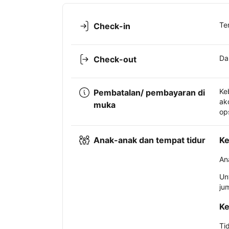
Te
Check-in
Da
Check-out
Ke
Pembatalan/ pembayaran di
ak
muka
op
Anak-anak dan tempat tidur
Ke
An
Un
ju
Ke
Ti