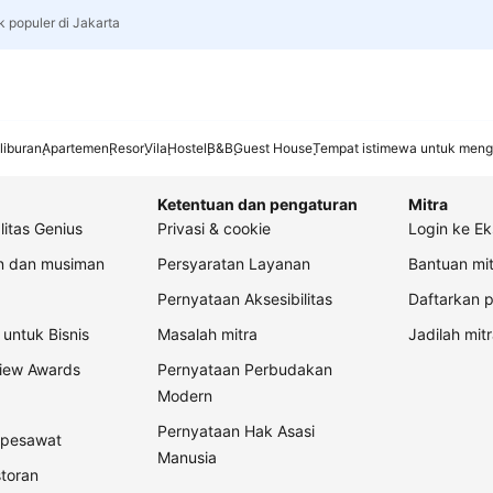
k populer di Jakarta
liburan
Apartemen
Resor
Vila
Hostel
B&B
Guest House
Tempat istimewa untuk meng
Ketentuan dan pengaturan
Mitra
litas Genius
Privasi & cookie
Login ke Ek
an dan musiman
Persyaratan Layanan
Bantuan mit
Pernyataan Aksesibilitas
Daftarkan p
untuk Bisnis
Masalah mitra
Jadilah mitr
view Awards
Pernyataan Perbudakan
Modern
Pernyataan Hak Asasi
t pesawat
Manusia
storan