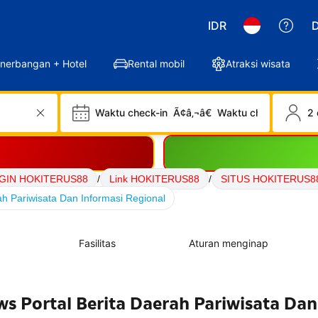
IDR
D
nerbangan + Hotel
Rental mobil
Atraksi wisata
Waktu check-in
Ã¢â‚¬â€
Waktu check-out
2 
GIN HOKITERUS88
/
Link HOKITERUS88
/
SITUS HOKITERUS8
h Pariwisata Dan Informasi Regional
Fasilitas
Aturan menginap
 Portal Berita Daerah Pariwisata Dan