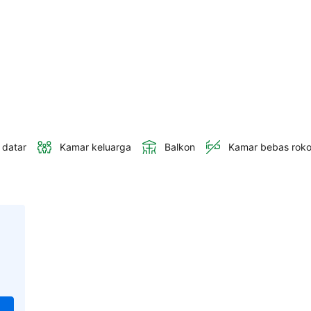
 datar
Kamar keluarga
Balkon
Kamar bebas rok