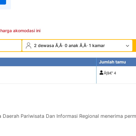
 harga akomodasi ini
2 dewasa Ã‚Â· 0 anak Ã‚Â· 1 kamar
Jumlah tamu
Ãƒâ€”
4
 Daerah Pariwisata Dan Informasi Regional menerima perm