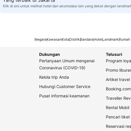
Yang terbaik di Jakarta
Klik di sini untuk melihat hotel dan akomodasi lain yang dekat dengan landmar
Negara
Kawasan
Kota
Distrik
Bandara
Hotel
Landmark
Rumah 
Dukungan
Telusuri
Pertanyaan Umum mengenai
Program loya
Coronavirus (COVID-19)
Promo libur
Kelola trip Anda
Artikel travel
Hubungi Customer Service
Booking.com 
Pusat informasi keamanan
Traveller Re
Rental Mobil
Pencari tike
Reservasi re