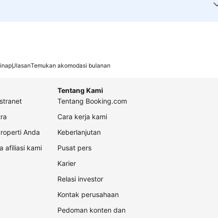
inap
Ulasan
Temukan akomodasi bulanan
Tentang Kami
stranet
Tentang Booking.com
ra
Cara kerja kami
roperti Anda
Keberlanjutan
a afiliasi kami
Pusat pers
Karier
Relasi investor
Kontak perusahaan
Pedoman konten dan