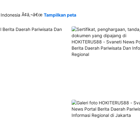
Ã¢â‚¬â€œ
 Indonesia
Tampilkan peta