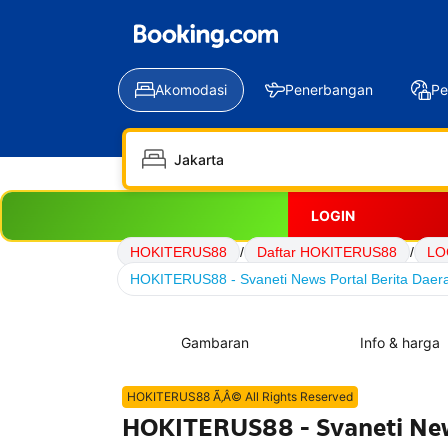
Akomodasi
Penerbangan
Pe
LOGIN
HOKITERUS88
/
Daftar HOKITERUS88
/
LO
HOKITERUS88 - Svaneti News Portal Berita Daera
Gambaran
Info & harga
HOKITERUS88 Ã‚Â© All Rights Reserved
HOKITERUS88 - Svaneti News