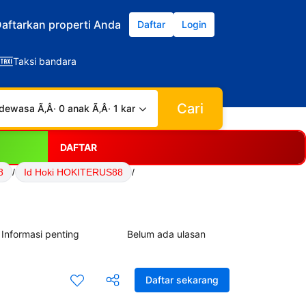
aftarkan properti Anda
Daftar
Login
Taksi bandara
Cari
dewasa Ã‚Â· 0 anak Ã‚Â· 1 kamar
DAFTAR
8
/
Id Hoki HOKITERUS88
/
Informasi penting
Belum ada ulasan
Daftar sekarang