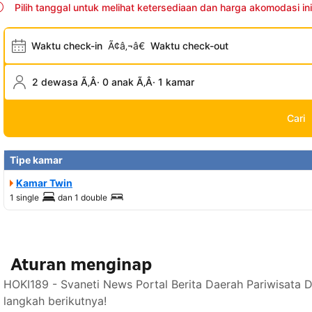
Pilih tanggal untuk melihat ketersediaan dan harga akomodasi ini
Waktu check-in
Ã¢â‚¬â€
Waktu check-out
2 dewasa Ã‚Â· 0 anak Ã‚Â· 1 kamar
Cari
Tipe kamar
Kamar Twin
1 single
dan
1 double
Aturan menginap
HOKI189 - Svaneti News Portal Berita Daerah Pariwisata 
langkah berikutnya!