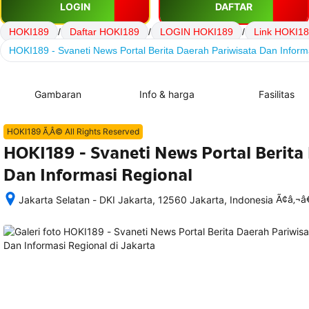
LOGIN
DAFTAR
HOKI189
/
Daftar HOKI189
/
LOGIN HOKI189
/
Link HOKI1
HOKI189 - Svaneti News Portal Berita Daerah Pariwisata Dan Inform
Gambaran
Info & harga
Fasilitas
HOKI189 Ã‚Â© All Rights Reserved
HOKI189 - Svaneti News Portal Berita
Dan Informasi Regional
Ã¢â‚¬
Jakarta Selatan - DKI Jakarta, 12560 Jakarta, Indonesia
Setelah 
memesan, 
semua 
rincian 
akomodasi 
termasuk 
nomor 