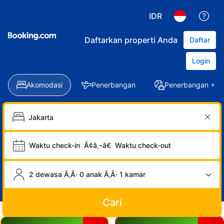
IDR
Daftarkan properti Anda
Daftar
Login
Akomodasi
Penerbangan
Penerbangan + Ho
Waktu check-in
Ã¢â‚¬â€
Waktu check-out
2 dewasa Ã‚Â· 0 anak Ã‚Â· 1 kamar
Cari