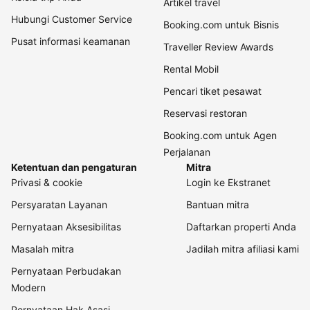
Artikel travel
Hubungi Customer Service
Booking.com untuk Bisnis
Pusat informasi keamanan
Traveller Review Awards
Rental Mobil
Pencari tiket pesawat
Reservasi restoran
Booking.com untuk Agen
Perjalanan
Ketentuan dan pengaturan
Mitra
Privasi & cookie
Login ke Ekstranet
Persyaratan Layanan
Bantuan mitra
Pernyataan Aksesibilitas
Daftarkan properti Anda
Masalah mitra
Jadilah mitra afiliasi kami
Pernyataan Perbudakan
Modern
Pernyataan Hak Asasi