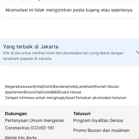
Akomodasi ini tidak mengizinkan pesta bujang atau sejenisnya.
Yang terbaik di Jakarta
Klik di sini untuk melihat hotel dan akomodasi lain yang dekat dengan
landmark populer di Jakarta
Negara
Kawasan
Kota
Distrik
Bandara
Hotel
Landmark
Rumah liburan
Apartemen
Resor
Vila
Hostel
B&B
Guest House
Tempat istimewa untuk menginap
Ulasan
Temukan akomodasi bulanan
Dukungan
Telusuri
Pertanyaan Umum mengenai
Program loyalitas Genius
Coronavirus (COVID-19)
Promo liburan dan musiman
Kelola trip Anda