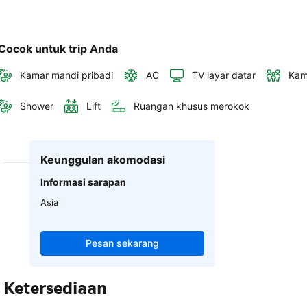
Cocok untuk trip Anda
Kamar mandi pribadi
AC
TV layar datar
Kam
Shower
Lift
Ruangan khusus merokok
Keunggulan akomodasi
Informasi sarapan
Asia
Pesan sekarang
Ketersediaan