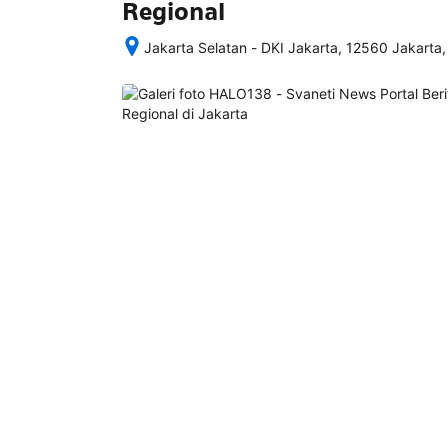
Regional
Jakarta Selatan - DKI Jakarta, 12560 Jakarta,
Setelah 
memesan, 
semua 
rincian 
akomodasi 
termasuk 
nomor 
telepon 
dan 
alamat 
akan 
disertakan 
dalam 
konfirmasi 
pemesanan 
dan 
akun 
Anda.