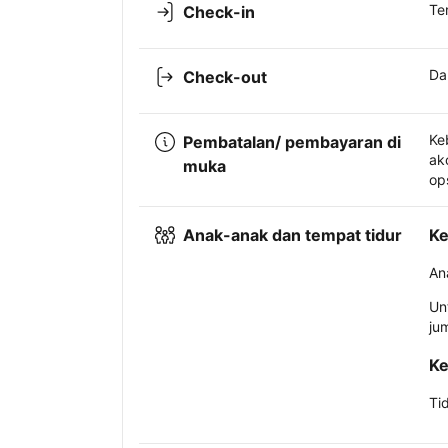
Te
Check-in
Da
Check-out
Ke
Pembatalan/ pembayaran di
ak
muka
op
Anak-anak dan tempat tidur
Ke
An
Un
ju
Ke
Ti