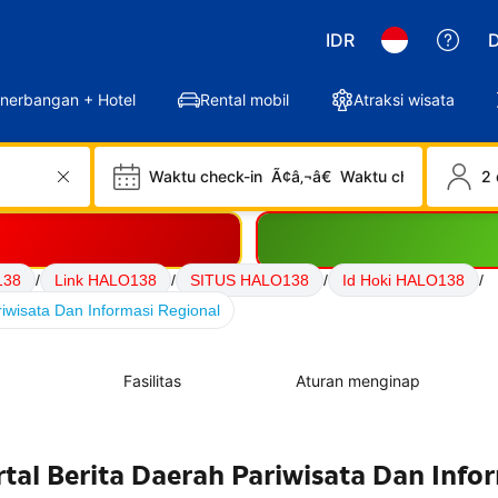
IDR
D
nerbangan + Hotel
Rental mobil
Atraksi wisata
Waktu check-in
Ã¢â‚¬â€
Waktu check-out
2 
138
/
Link HALO138
/
SITUS HALO138
/
Id Hoki HALO138
/
iwisata Dan Informasi Regional
Fasilitas
Aturan menginap
tal Berita Daerah Pariwisata Dan Info