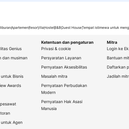
liburan
Apartemen
Resor
Vila
Hostel
B&B
Guest House
Tempat istimewa untuk meng
Ketentuan dan pengaturan
Mitra
litas Genius
Privasi & cookie
Login ke Ek
an dan musiman
Persyaratan Layanan
Bantuan mit
Pernyataan Aksesibilitas
Daftarkan p
untuk Bisnis
Masalah mitra
Jadilah mitr
view Awards
Pernyataan Perbudakan
Modern
Pernyataan Hak Asasi
t pesawat
Manusia
storan
 untuk Agen