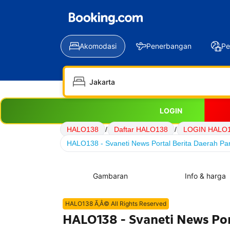
Akomodasi
Penerbangan
Pe
LOGIN
HALO138
/
Daftar HALO138
/
LOGIN HALO
HALO138 - Svaneti News Portal Berita Daerah Par
Gambaran
Info & harga
HALO138 Ã‚Â© All Rights Reserved
HALO138 - Svaneti News Por