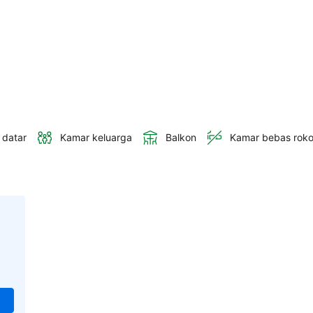
 datar
Kamar keluarga
Balkon
Kamar bebas rok