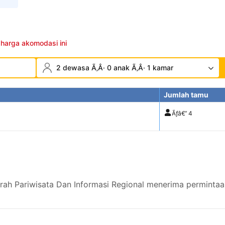
 harga akomodasi ini
2 dewasa Ã‚Â· 0 anak Ã‚Â· 1 kamar
Jumlah tamu
Ãƒâ€”
4
rah Pariwisata Dan Informasi Regional menerima permintaa