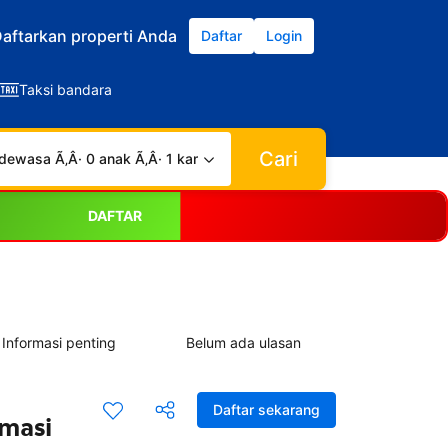
aftarkan properti Anda
Daftar
Login
Taksi bandara
Cari
dewasa Ã‚Â· 0 anak Ã‚Â· 1 kamar
DAFTAR
Informasi penting
Belum ada ulasan
Daftar sekarang
rmasi