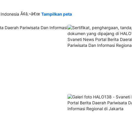
Ã¢â‚¬â€œ
 Indonesia
Tampilkan peta