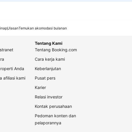
inap
Ulasan
Temukan akomodasi bulanan
Tentang Kami
stranet
Tentang Booking.com
ra
Cara kerja kami
roperti Anda
Keberlanjutan
a afiliasi kami
Pusat pers
Karier
Relasi investor
Kontak perusahaan
Pedoman konten dan
pelaporannya