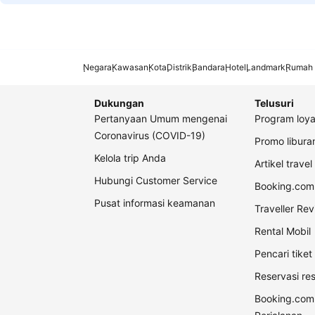
Negara
Kawasan
Kota
Distrik
Bandara
Hotel
Landmark
Rumah 
Dukungan
Telusuri
Pertanyaan Umum mengenai
Program loya
Coronavirus (COVID-19)
Promo libur
Kelola trip Anda
Artikel travel
Hubungi Customer Service
Booking.com 
Pusat informasi keamanan
Traveller Re
Rental Mobil
Pencari tike
Reservasi re
Booking.com