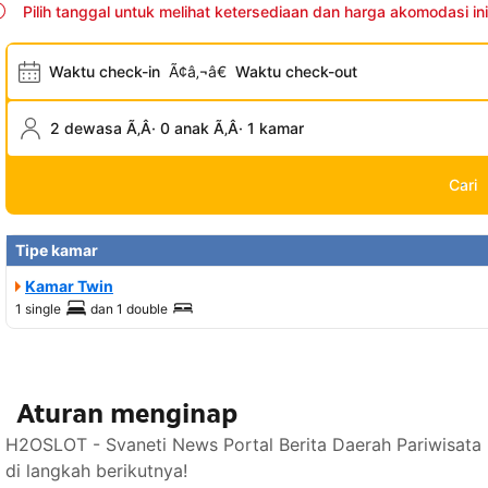
Pilih tanggal untuk melihat ketersediaan dan harga akomodasi ini
Waktu check-in
Ã¢â‚¬â€
Waktu check-out
2 dewasa Ã‚Â· 0 anak Ã‚Â· 1 kamar
Cari
Tipe kamar
Kamar Twin
1 single
dan
1 double
Aturan menginap
H2OSLOT - Svaneti News Portal Berita Daerah Pariwisata
di langkah berikutnya!