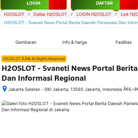
LOGIN
DAFTAR
H2OSLOT
/
Daftar H2OSLOT
/
LOGIN H2OSLOT
/
Link H2
H2OSLOT - Svaneti News Portal Berita Daerah Pariwisata Dan Infor
Gambaran
Info & harga
Fasilitas
H2OSLOT Ã‚Â© All Rights Reserved
H2OSLOT - Svaneti News Portal Berita
Dan Informasi Regional
Ã¢â‚¬
Jakarta Selatan - DKI Jakarta, 12560 Jakarta, Indonesia
Setelah 
memesan, 
semua 
rincian 
akomodasi 
termasuk 
nomor 