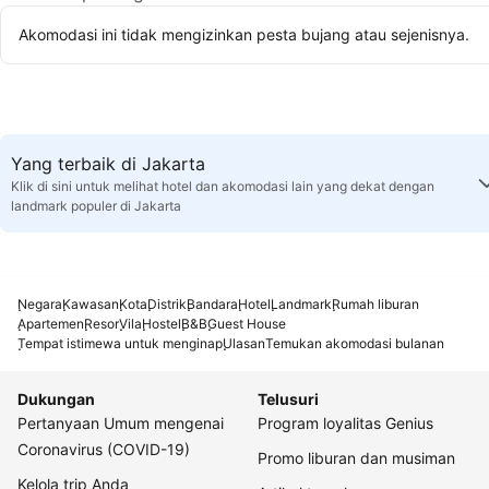
Akomodasi ini tidak mengizinkan pesta bujang atau sejenisnya.
Yang terbaik di Jakarta
Klik di sini untuk melihat hotel dan akomodasi lain yang dekat dengan
landmark populer di Jakarta
Negara
Kawasan
Kota
Distrik
Bandara
Hotel
Landmark
Rumah liburan
Apartemen
Resor
Vila
Hostel
B&B
Guest House
Tempat istimewa untuk menginap
Ulasan
Temukan akomodasi bulanan
Dukungan
Telusuri
Pertanyaan Umum mengenai
Program loyalitas Genius
Coronavirus (COVID-19)
Promo liburan dan musiman
Kelola trip Anda