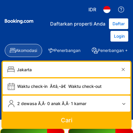
IDR
Daftarkan properti Anda
Daftar
Login
Akomodasi
Penerbangan
Penerbangan + Ho
Waktu check-in
Ã¢â‚¬â€
Waktu check-out
2 dewasa Ã‚Â· 0 anak Ã‚Â· 1 kamar
Cari