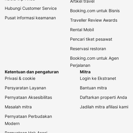
Artikel travel
Hubungi Customer Service
Booking.com untuk Bisnis
Pusat informasi keamanan
Traveller Review Awards
Rental Mobil
Pencari tiket pesawat
Reservasi restoran
Booking.com untuk Agen
Perjalanan
Ketentuan dan pengaturan
Mitra
Privasi & cookie
Login ke Ekstranet
Persyaratan Layanan
Bantuan mitra
Pernyataan Aksesibilitas
Daftarkan properti Anda
Masalah mitra
Jadilah mitra afiliasi kami
Pernyataan Perbudakan
Modern
Pernyataan Hak Asasi