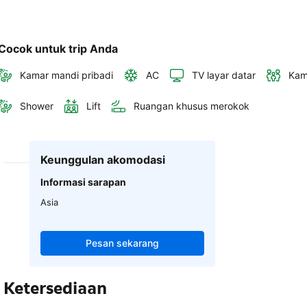
Cocok untuk trip Anda
Kamar mandi pribadi
AC
TV layar datar
Kam
Shower
Lift
Ruangan khusus merokok
Keunggulan akomodasi
Informasi sarapan
Asia
Pesan sekarang
Ketersediaan