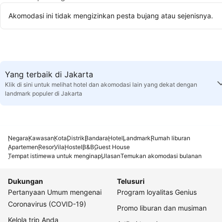
Akomodasi ini tidak mengizinkan pesta bujang atau sejenisnya.
Yang terbaik di Jakarta
Klik di sini untuk melihat hotel dan akomodasi lain yang dekat dengan
landmark populer di Jakarta
Negara
Kawasan
Kota
Distrik
Bandara
Hotel
Landmark
Rumah liburan
Apartemen
Resor
Vila
Hostel
B&B
Guest House
Tempat istimewa untuk menginap
Ulasan
Temukan akomodasi bulanan
Dukungan
Telusuri
Pertanyaan Umum mengenai
Program loyalitas Genius
Coronavirus (COVID-19)
Promo liburan dan musiman
Kelola trip Anda