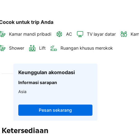
Cocok untuk trip Anda
Kamar mandi pribadi
AC
TV layar datar
Kam
Shower
Lift
Ruangan khusus merokok
Keunggulan akomodasi
Informasi sarapan
Asia
Pesan sekarang
Ketersediaan