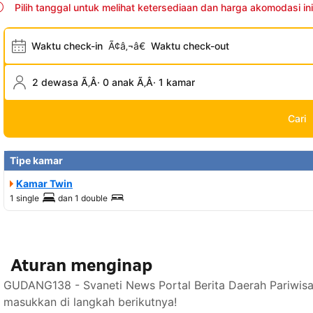
Pilih tanggal untuk melihat ketersediaan dan harga akomodasi ini
Waktu check-in
Ã¢â‚¬â€
Waktu check-out
2 dewasa Ã‚Â· 0 anak Ã‚Â· 1 kamar
Cari
Tipe kamar
Kamar Twin
1 single
dan
1 double
Aturan menginap
GUDANG138 - Svaneti News Portal Berita Daerah Pariwisa
masukkan di langkah berikutnya!