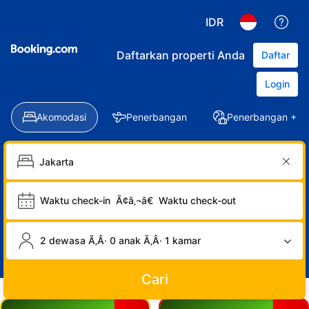
IDR
Daftarkan properti Anda
Daftar
Login
Akomodasi
Penerbangan
Penerbangan + Ho
Waktu check-in
Ã¢â‚¬â€
Waktu check-out
2 dewasa Ã‚Â· 0 anak Ã‚Â· 1 kamar
Cari