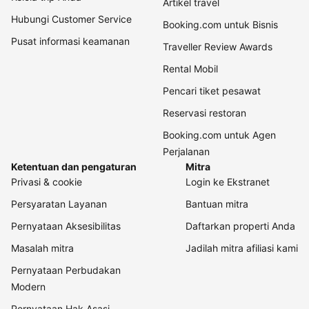
Artikel travel
Hubungi Customer Service
Booking.com untuk Bisnis
Pusat informasi keamanan
Traveller Review Awards
Rental Mobil
Pencari tiket pesawat
Reservasi restoran
Booking.com untuk Agen
Perjalanan
Ketentuan dan pengaturan
Mitra
Privasi & cookie
Login ke Ekstranet
Persyaratan Layanan
Bantuan mitra
Pernyataan Aksesibilitas
Daftarkan properti Anda
Masalah mitra
Jadilah mitra afiliasi kami
Pernyataan Perbudakan
Modern
Pernyataan Hak Asasi