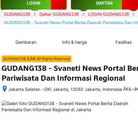
LOGIN
DAFTAR
GUDANG138
/
Daftar GUDANG138
/
LOGIN GUDANG138
/
GUDANG138 - Svaneti News Portal Berita Daerah Pariwisata Dan In
Gambaran
Info & harga
Fasilitas
GUDANG138 Ã‚Â© All Rights Reserved
GUDANG138 - Svaneti News Portal Ber
Pariwisata Dan Informasi Regional
Ã¢â‚¬
Jakarta Selatan - DKI Jakarta, 12560 Jakarta, Indonesia
Setelah 
memesan, 
semua 
rincian 
akomodasi 
termasuk 
nomor 