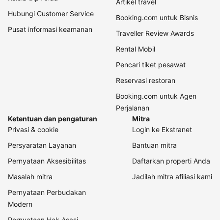
Artikel travel
Hubungi Customer Service
Booking.com untuk Bisnis
Pusat informasi keamanan
Traveller Review Awards
Rental Mobil
Pencari tiket pesawat
Reservasi restoran
Booking.com untuk Agen
Perjalanan
Ketentuan dan pengaturan
Mitra
Privasi & cookie
Login ke Ekstranet
Persyaratan Layanan
Bantuan mitra
Pernyataan Aksesibilitas
Daftarkan properti Anda
Masalah mitra
Jadilah mitra afiliasi kami
Pernyataan Perbudakan
Modern
Pernyataan Hak Asasi