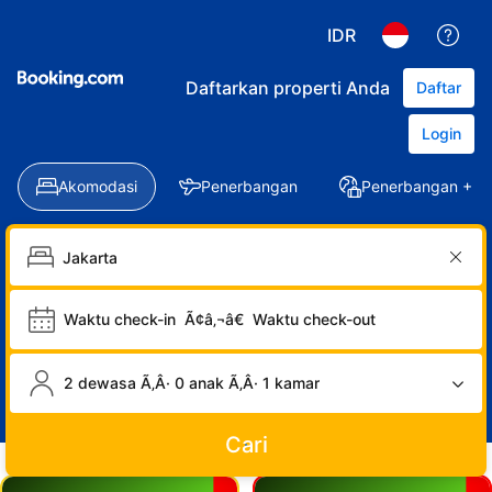
IDR
Daftarkan properti Anda
Daftar
Login
Akomodasi
Penerbangan
Penerbangan + Ho
Waktu check-in
Ã¢â‚¬â€
Waktu check-out
2 dewasa Ã‚Â· 0 anak Ã‚Â· 1 kamar
Cari