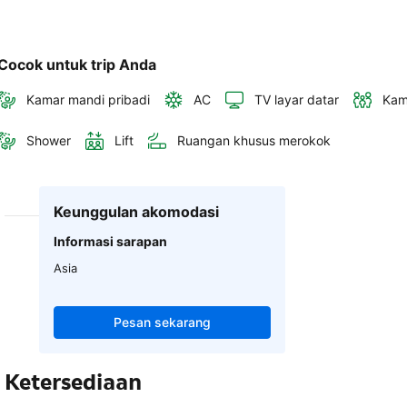
Cocok untuk trip Anda
Kamar mandi pribadi
AC
TV layar datar
Kam
Shower
Lift
Ruangan khusus merokok
Keunggulan akomodasi
Informasi sarapan
Asia
Pesan sekarang
Ketersediaan