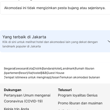
Akomodasi ini tidak mengizinkan pesta bujang atau sejenisnya.
Yang terbaik di Jakarta
Klik di sini untuk melihat hotel dan akomodasi lain yang dekat dengan
landmark populer di Jakarta
Negara
Kawasan
Kota
Distrik
Bandara
Hotel
Landmark
Rumah liburan
Apartemen
Resor
Vila
Hostel
B&B
Guest House
Tempat istimewa untuk menginap
Ulasan
Temukan akomodasi bulanan
Dukungan
Telusuri
Pertanyaan Umum mengenai
Program loyalitas Genius
Coronavirus (COVID-19)
Promo liburan dan musiman
Kelola trip Anda