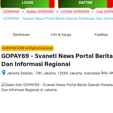
LOGIN
DAFTAR
GOPAY69
/
Daftar GOPAY69
/
LOGIN GOPAY69
/
Link GOP
GOPAY69 - Svaneti News Portal Berita Daerah Pariwisata Dan Infor
Gambaran
Info & harga
Fasilitas
GOPAY69 Ã‚Â© All Rights Reserved
GOPAY69 - Svaneti News Portal Berita
Dan Informasi Regional
Ã¢â‚¬
Jakarta Selatan - DKI Jakarta, 12560 Jakarta, Indonesia
Setelah 
memesan, 
semua 
rincian 
akomodasi 
termasuk 
nomor 