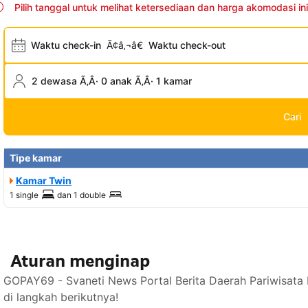
Pilih tanggal untuk melihat ketersediaan dan harga akomodasi ini
Waktu check-in
Ã¢â‚¬â€
Waktu check-out
2 dewasa Ã‚Â· 0 anak Ã‚Â· 1 kamar
Cari
Tipe kamar
Kamar Twin
1 single
dan
1 double
Aturan menginap
GOPAY69 - Svaneti News Portal Berita Daerah Pariwisata
di langkah berikutnya!