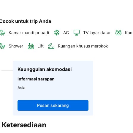
Cocok untuk trip Anda
Kamar mandi pribadi
AC
TV layar datar
Kam
Shower
Lift
Ruangan khusus merokok
Keunggulan akomodasi
Informasi sarapan
Asia
Pesan sekarang
Ketersediaan