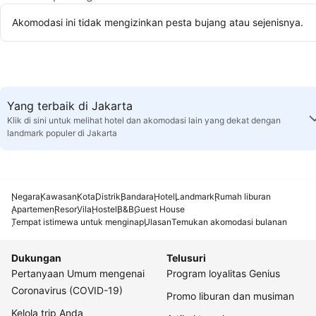
Akomodasi ini tidak mengizinkan pesta bujang atau sejenisnya.
Yang terbaik di Jakarta
Klik di sini untuk melihat hotel dan akomodasi lain yang dekat dengan
landmark populer di Jakarta
Negara
Kawasan
Kota
Distrik
Bandara
Hotel
Landmark
Rumah liburan
Apartemen
Resor
Vila
Hostel
B&B
Guest House
Tempat istimewa untuk menginap
Ulasan
Temukan akomodasi bulanan
Dukungan
Telusuri
Pertanyaan Umum mengenai
Program loyalitas Genius
Coronavirus (COVID-19)
Promo liburan dan musiman
Kelola trip Anda