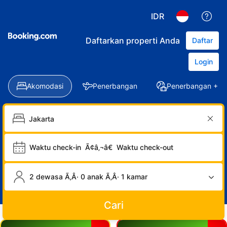
IDR
Daftarkan properti Anda
Daftar
Login
Akomodasi
Penerbangan
Penerbangan + Ho
Waktu check-in
Ã¢â‚¬â€
Waktu check-out
2 dewasa Ã‚Â· 0 anak Ã‚Â· 1 kamar
Cari