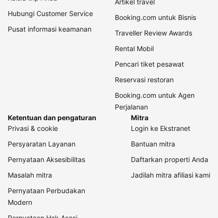
Artikel travel
Hubungi Customer Service
Booking.com untuk Bisnis
Pusat informasi keamanan
Traveller Review Awards
Rental Mobil
Pencari tiket pesawat
Reservasi restoran
Booking.com untuk Agen
Perjalanan
Ketentuan dan pengaturan
Mitra
Privasi & cookie
Login ke Ekstranet
Persyaratan Layanan
Bantuan mitra
Pernyataan Aksesibilitas
Daftarkan properti Anda
Masalah mitra
Jadilah mitra afiliasi kami
Pernyataan Perbudakan
Modern
Pernyataan Hak Asasi