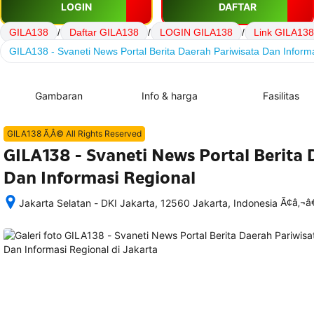
LOGIN
DAFTAR
GILA138
/
Daftar GILA138
/
LOGIN GILA138
/
Link GILA138
GILA138 - Svaneti News Portal Berita Daerah Pariwisata Dan Inform
Gambaran
Info & harga
Fasilitas
GILA138 Ã‚Â© All Rights Reserved
GILA138 - Svaneti News Portal Berita 
Dan Informasi Regional
Ã¢â‚¬
Jakarta Selatan - DKI Jakarta, 12560 Jakarta, Indonesia
Setelah 
memesan, 
semua 
rincian 
akomodasi 
termasuk 
nomor 