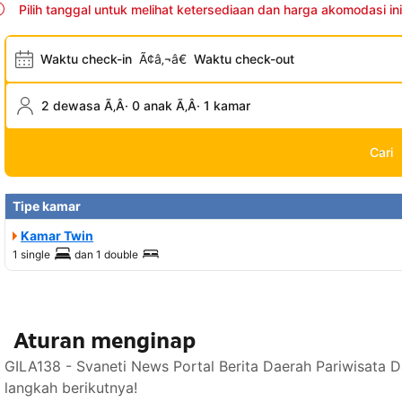
Pilih tanggal untuk melihat ketersediaan dan harga akomodasi ini
Waktu check-in
Ã¢â‚¬â€
Waktu check-out
2 dewasa Ã‚Â· 0 anak Ã‚Â· 1 kamar
Cari
Tipe kamar
Kamar Twin
1 single
dan
1 double
Aturan menginap
GILA138 - Svaneti News Portal Berita Daerah Pariwisata 
langkah berikutnya!