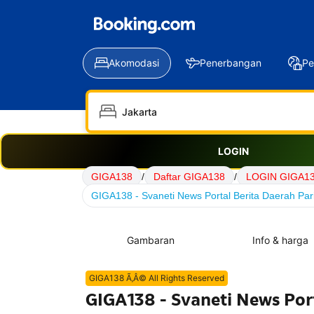
Akomodasi
Penerbangan
Pe
LOGIN
GIGA138
/
Daftar GIGA138
/
LOGIN GIGA1
GIGA138 - Svaneti News Portal Berita Daerah Par
Gambaran
Info & harga
GIGA138 Ã‚Â© All Rights Reserved
GIGA138 - Svaneti News Port