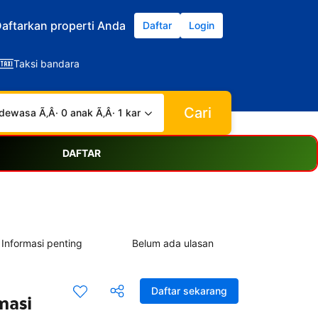
aftarkan properti Anda
Daftar
Login
Taksi bandara
Cari
dewasa Ã‚Â· 0 anak Ã‚Â· 1 kamar
DAFTAR
Informasi penting
Belum ada ulasan
Daftar sekarang
masi