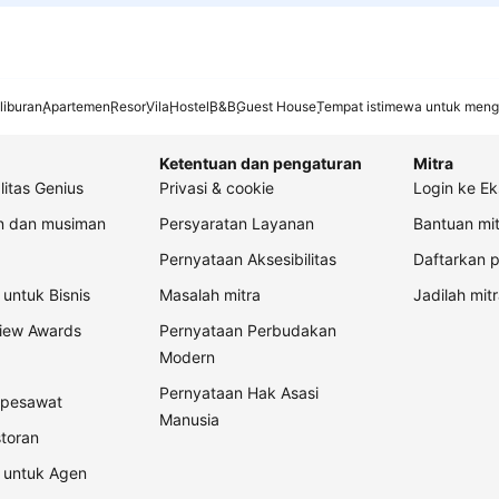
liburan
Apartemen
Resor
Vila
Hostel
B&B
Guest House
Tempat istimewa untuk meng
Ketentuan dan pengaturan
Mitra
litas Genius
Privasi & cookie
Login ke Ek
an dan musiman
Persyaratan Layanan
Bantuan mit
Pernyataan Aksesibilitas
Daftarkan p
untuk Bisnis
Masalah mitra
Jadilah mitr
view Awards
Pernyataan Perbudakan
Modern
Pernyataan Hak Asasi
t pesawat
Manusia
storan
 untuk Agen