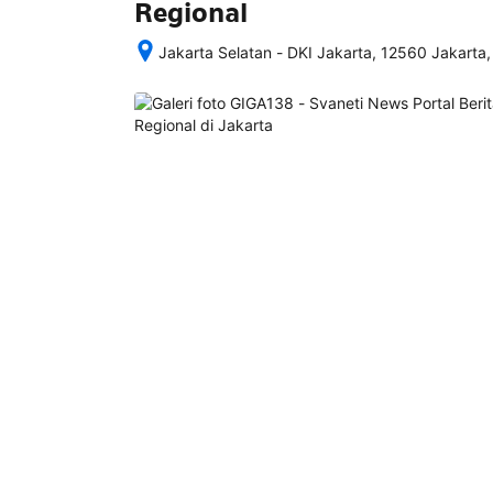
Regional
Jakarta Selatan - DKI Jakarta, 12560 Jakarta,
Setelah 
memesan, 
semua 
rincian 
akomodasi 
termasuk 
nomor 
telepon 
dan 
alamat 
akan 
disertakan 
dalam 
konfirmasi 
pemesanan 
dan 
akun 
Anda.