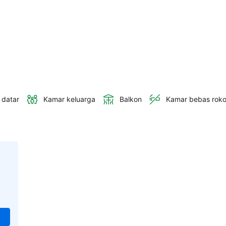
 datar
Kamar keluarga
Balkon
Kamar bebas rok