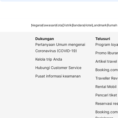
Negara
Kawasan
Kota
Distrik
Bandara
Hotel
Landmark
Rumah 
Dukungan
Telusuri
Pertanyaan Umum mengenai
Program loya
Coronavirus (COVID-19)
Promo libur
Kelola trip Anda
Artikel travel
Hubungi Customer Service
Booking.com 
Pusat informasi keamanan
Traveller Re
Rental Mobil
Pencari tike
Reservasi re
Booking.com