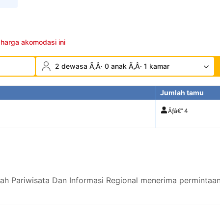
 harga akomodasi ini
2 dewasa Ã‚Â· 0 anak Ã‚Â· 1 kamar
Jumlah tamu
Ãƒâ€”
4
rah Pariwisata Dan Informasi Regional menerima permintaan