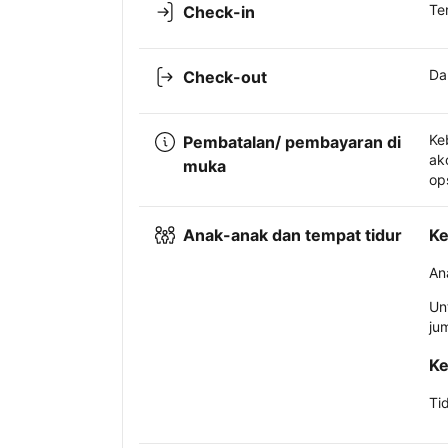
Te
Check-in
Da
Check-out
Ke
Pembatalan/ pembayaran di
ak
muka
op
Anak-anak dan tempat tidur
Ke
An
Un
ju
Ke
Ti