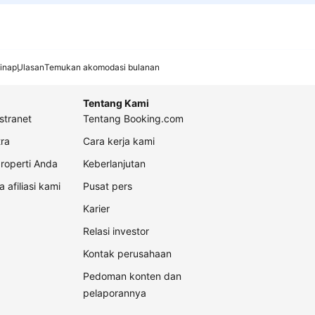
inap
Ulasan
Temukan akomodasi bulanan
Tentang Kami
stranet
Tentang Booking.com
ra
Cara kerja kami
roperti Anda
Keberlanjutan
a afiliasi kami
Pusat pers
Karier
Relasi investor
Kontak perusahaan
Pedoman konten dan
pelaporannya