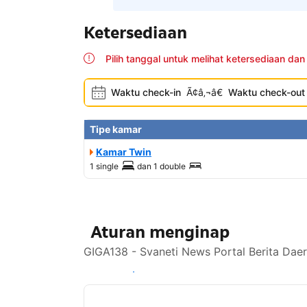
Ketersediaan
Pilih tanggal untuk melihat ketersediaan dan
Waktu check-in
Ã¢â‚¬â€
Waktu check-out
Tipe kamar
Kamar Twin
1 single
dan
1 double
Aturan menginap
GIGA138 - Svaneti News Portal Berita Dae
Lihat ketersediaan