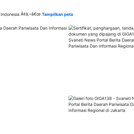
Ã¢â‚¬â€œ
 Indonesia
Tampilkan peta