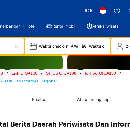
IDR
D
nerbangan + Hotel
Rental mobil
Atraksi wisata
Waktu check-in
Ã¢â‚¬â€
Waktu check-out
2 
38
/
Link GIGA138
/
SITUS GIGA138
/
Id Hoki GIGA138
/
iwisata Dan Informasi Regional
Fasilitas
Aturan menginap
al Berita Daerah Pariwisata Dan Infor