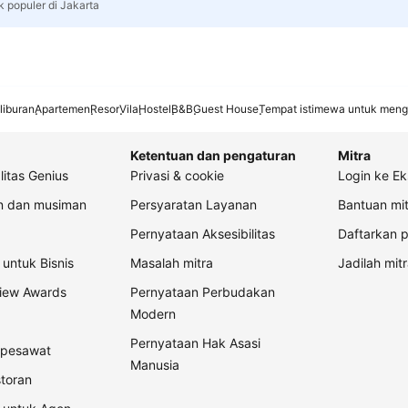
k populer di Jakarta
liburan
Apartemen
Resor
Vila
Hostel
B&B
Guest House
Tempat istimewa untuk meng
Ketentuan dan pengaturan
Mitra
litas Genius
Privasi & cookie
Login ke Ek
an dan musiman
Persyaratan Layanan
Bantuan mit
Pernyataan Aksesibilitas
Daftarkan p
untuk Bisnis
Masalah mitra
Jadilah mitr
view Awards
Pernyataan Perbudakan
Modern
Pernyataan Hak Asasi
t pesawat
Manusia
storan