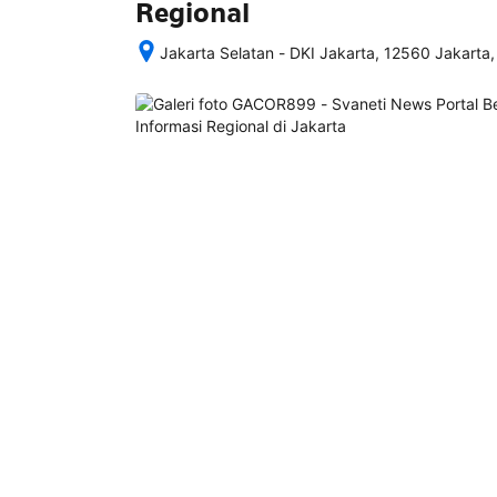
Regional
Jakarta Selatan - DKI Jakarta, 12560 Jakarta,
Setelah 
memesan, 
semua 
rincian 
akomodasi 
termasuk 
nomor 
telepon 
dan 
alamat 
akan 
disertakan 
dalam 
konfirmasi 
pemesanan 
dan 
akun 
Anda.