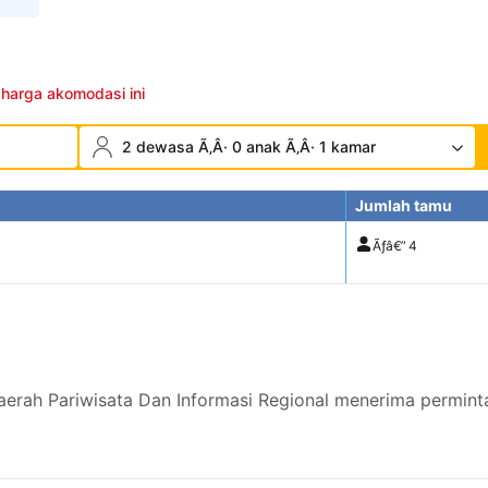
 harga akomodasi ini
2 dewasa Ã‚Â· 0 anak Ã‚Â· 1 kamar
Jumlah tamu
Ãƒâ€”
4
erah Pariwisata Dan Informasi Regional menerima permint