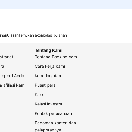
inap
Ulasan
Temukan akomodasi bulanan
Tentang Kami
stranet
Tentang Booking.com
ra
Cara kerja kami
roperti Anda
Keberlanjutan
a afiliasi kami
Pusat pers
Karier
Relasi investor
Kontak perusahaan
Pedoman konten dan
pelaporannya