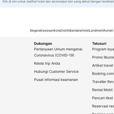
Klik di sini untuk melihat hotel dan akomodasi lain yang dekat dengan landmar
Negara
Kawasan
Kota
Distrik
Bandara
Hotel
Landmark
Rumah 
Dukungan
Telusuri
Pertanyaan Umum mengenai
Program loya
Coronavirus (COVID-19)
Promo libur
Kelola trip Anda
Artikel travel
Hubungi Customer Service
Booking.com 
Pusat informasi keamanan
Traveller Re
Rental Mobil
Pencari tike
Reservasi re