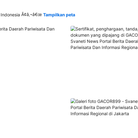
Ã¢â‚¬â€œ
 Indonesia
Tampilkan peta