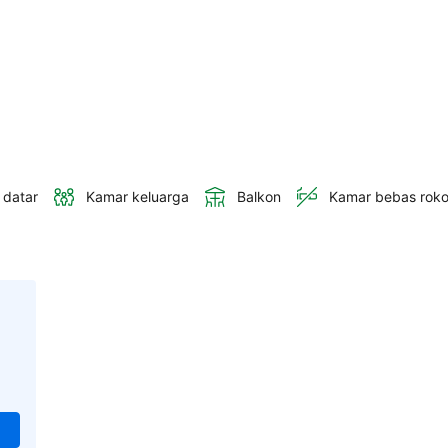
 datar
Kamar keluarga
Balkon
Kamar bebas rok