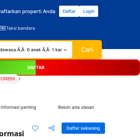
aftarkan properti Anda
Daftar
Login
Taksi bandara
Cari
dewasa Ã‚Â· 0 anak Ã‚Â· 1 kamar
DAFTAR
ACOR899
/
Informasi penting
Belum ada ulasan
Daftar sekarang
formasi