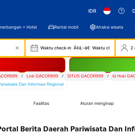
IDR
D
nerbangan + Hotel
Rental mobil
Atraksi wisata
Waktu check-in
Ã¢â‚¬â€
Waktu check-out
2 
ACOR899
/
Link GACOR899
/
SITUS GACOR899
/
Id Hoki G
ariwisata Dan Informasi Regional
Fasilitas
Aturan menginap
rtal Berita Daerah Pariwisata Dan In