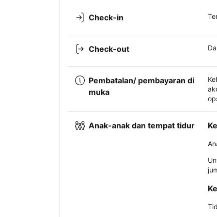
Te
Check-in
Da
Check-out
Ke
Pembatalan/ pembayaran di
ak
muka
op
Anak-anak dan tempat tidur
Ke
An
Un
ju
Ke
Ti