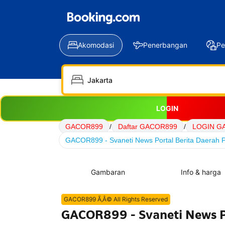
Akomodasi
Penerbangan
Pe
LOGIN
GACOR899
/
Daftar GACOR899
/
LOGIN G
GACOR899 - Svaneti News Portal Berita Daerah P
Gambaran
Info & harga
GACOR899 Ã‚Â© All Rights Reserved
GACOR899 - Svaneti News Po