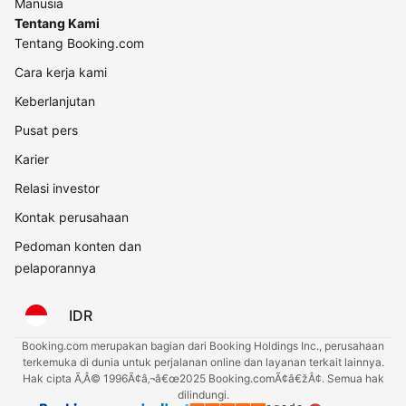
Manusia
Tentang Kami
Tentang Booking.com
Cara kerja kami
Keberlanjutan
Pusat pers
Karier
Relasi investor
Kontak perusahaan
Pedoman konten dan
pelaporannya
IDR
Booking.com merupakan bagian dari Booking Holdings Inc., perusahaan
terkemuka di dunia untuk perjalanan online dan layanan terkait lainnya.
Hak cipta Ã‚Â© 1996Ã¢â‚¬â€œ2025 Booking.comÃ¢â€žÂ¢. Semua hak
dilindungi.