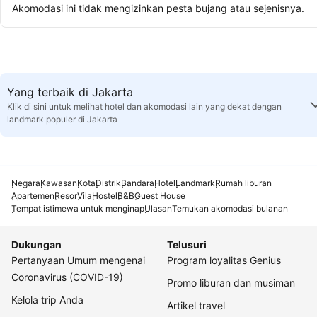
Akomodasi ini tidak mengizinkan pesta bujang atau sejenisnya.
Yang terbaik di Jakarta
Klik di sini untuk melihat hotel dan akomodasi lain yang dekat dengan
landmark populer di Jakarta
Negara
Kawasan
Kota
Distrik
Bandara
Hotel
Landmark
Rumah liburan
Apartemen
Resor
Vila
Hostel
B&B
Guest House
Tempat istimewa untuk menginap
Ulasan
Temukan akomodasi bulanan
Dukungan
Telusuri
Pertanyaan Umum mengenai
Program loyalitas Genius
Coronavirus (COVID-19)
Promo liburan dan musiman
Kelola trip Anda
Artikel travel