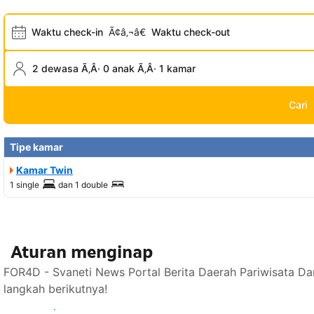
Waktu check-in
Ã¢â‚¬â€
Waktu check-out
2 dewasa Ã‚Â· 0 anak Ã‚Â· 1 kamar
Cari
Tipe kamar
Kamar Twin
1 single
dan
1 double
Aturan menginap
FOR4D - Svaneti News Portal Berita Daerah Pariwisata Da
langkah berikutnya!
Lihat ketersediaan