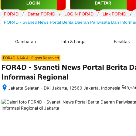
LOGIN
DAFTAR
FOR4D
/
Daftar FOR4D
/
LOGIN FOR4D
/
Link FOR4D
/
FOR4D - Svaneti News Portal Berita Daerah Pariwisata Dan Informa
Gambaran
Info & harga
Fasilitas
FOR4D Ã‚Â© All Rights Reserved
FOR4D - Svaneti News Portal Berita D
Informasi Regional
Ã¢â‚¬
Jakarta Selatan - DKI Jakarta, 12560 Jakarta, Indonesia
Setelah 
memesan, 
semua 
rincian 
akomodasi 
termasuk 
nomor 