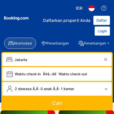
IDR
Daftarkan properti Anda
Daftar
Login
Akomodasi
Penerbangan
Penerbangan + Ho
Waktu check-in
Ã¢â‚¬â€
Waktu check-out
2 dewasa Ã‚Â· 0 anak Ã‚Â· 1 kamar
Cari