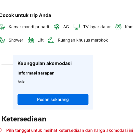
Cocok untuk trip Anda
Kamar mandi pribadi
AC
TV layar datar
Kam
Shower
Lift
Ruangan khusus merokok
Keunggulan akomodasi
Informasi sarapan
Asia
Pesan sekarang
Ketersediaan
Pilih tanggal untuk melihat ketersediaan dan harga akomodasi ini