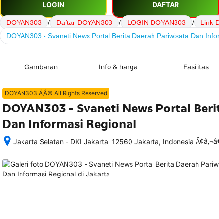
LOGIN
DAFTAR
DOYAN303
/
Daftar DOYAN303
/
LOGIN DOYAN303
/
Link
DOYAN303 - Svaneti News Portal Berita Daerah Pariwisata Dan Info
Gambaran
Info & harga
Fasilitas
DOYAN303 Ã‚Â© All Rights Reserved
DOYAN303 - Svaneti News Portal Beri
Dan Informasi Regional
Ã¢â‚¬
Jakarta Selatan - DKI Jakarta, 12560 Jakarta, Indonesia
Setelah 
memesan, 
semua 
rincian 
akomodasi 
termasuk 
nomor 