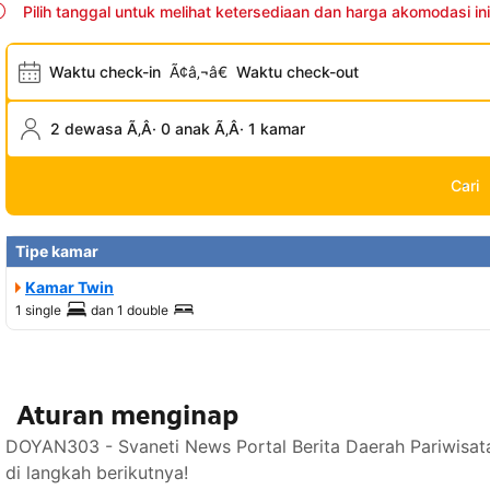
Pilih tanggal untuk melihat ketersediaan dan harga akomodasi ini
Waktu check-in
Ã¢â‚¬â€
Waktu check-out
2 dewasa Ã‚Â· 0 anak Ã‚Â· 1 kamar
Cari
Tipe kamar
Kamar Twin
1 single
dan
1 double
Aturan menginap
DOYAN303 - Svaneti News Portal Berita Daerah Pariwisat
di langkah berikutnya!