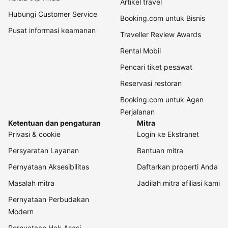
Artikel travel
Hubungi Customer Service
Booking.com untuk Bisnis
Pusat informasi keamanan
Traveller Review Awards
Rental Mobil
Pencari tiket pesawat
Reservasi restoran
Booking.com untuk Agen
Perjalanan
Ketentuan dan pengaturan
Mitra
Privasi & cookie
Login ke Ekstranet
Persyaratan Layanan
Bantuan mitra
Pernyataan Aksesibilitas
Daftarkan properti Anda
Masalah mitra
Jadilah mitra afiliasi kami
Pernyataan Perbudakan
Modern
Pernyataan Hak Asasi