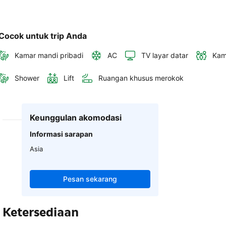
Cocok untuk trip Anda
Kamar mandi pribadi
AC
TV layar datar
Kam
Shower
Lift
Ruangan khusus merokok
Keunggulan akomodasi
Informasi sarapan
Asia
Pesan sekarang
Ketersediaan