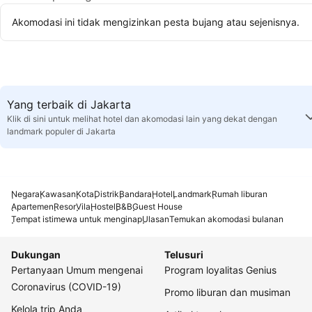
Akomodasi ini tidak mengizinkan pesta bujang atau sejenisnya.
Yang terbaik di Jakarta
Klik di sini untuk melihat hotel dan akomodasi lain yang dekat dengan
landmark populer di Jakarta
Negara
Kawasan
Kota
Distrik
Bandara
Hotel
Landmark
Rumah liburan
Apartemen
Resor
Vila
Hostel
B&B
Guest House
Tempat istimewa untuk menginap
Ulasan
Temukan akomodasi bulanan
Dukungan
Telusuri
Pertanyaan Umum mengenai
Program loyalitas Genius
Coronavirus (COVID-19)
Promo liburan dan musiman
Kelola trip Anda