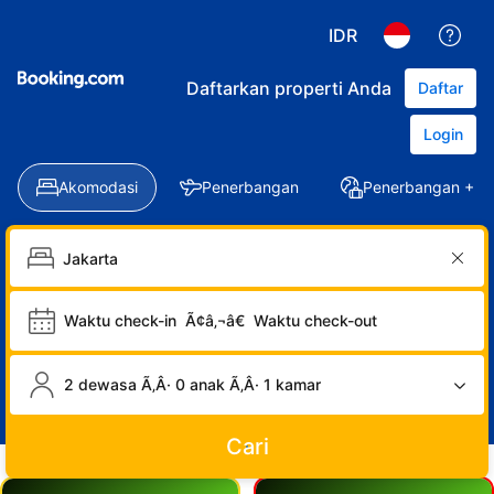
IDR
Daftarkan properti Anda
Daftar
Login
Akomodasi
Penerbangan
Penerbangan + Ho
Waktu check-in
Ã¢â‚¬â€
Waktu check-out
2 dewasa Ã‚Â· 0 anak Ã‚Â· 1 kamar
Cari