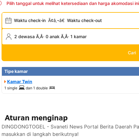
Pilih tanggal untuk melihat ketersediaan dan harga akomodasi ini
Waktu check-in
Ã¢â‚¬â€
Waktu check-out
2 dewasa Ã‚Â· 0 anak Ã‚Â· 1 kamar
Cari
Tipe kamar
Kamar Twin
1 single
dan
1 double
Aturan menginap
DINGDONGTOGEL - Svaneti News Portal Berita Daerah Par
masukkan di langkah berikutnya!