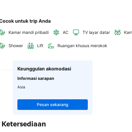
Cocok untuk trip Anda
Kamar mandi pribadi
AC
TV layar datar
Kam
Shower
Lift
Ruangan khusus merokok
Keunggulan akomodasi
Informasi sarapan
Asia
Pesan sekarang
Ketersediaan