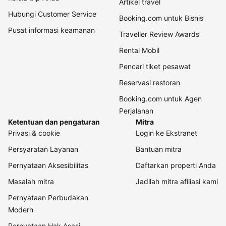
Artikel travel
Hubungi Customer Service
Booking.com untuk Bisnis
Pusat informasi keamanan
Traveller Review Awards
Rental Mobil
Pencari tiket pesawat
Reservasi restoran
Booking.com untuk Agen
Perjalanan
Ketentuan dan pengaturan
Mitra
Privasi & cookie
Login ke Ekstranet
Persyaratan Layanan
Bantuan mitra
Pernyataan Aksesibilitas
Daftarkan properti Anda
Masalah mitra
Jadilah mitra afiliasi kami
Pernyataan Perbudakan
Modern
Pernyataan Hak Asasi