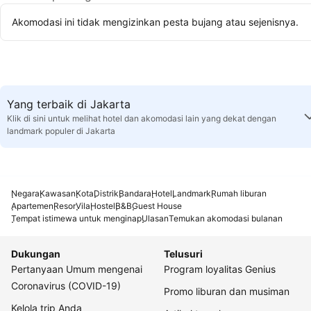
Akomodasi ini tidak mengizinkan pesta bujang atau sejenisnya.
Yang terbaik di Jakarta
Klik di sini untuk melihat hotel dan akomodasi lain yang dekat dengan
landmark populer di Jakarta
Negara
Kawasan
Kota
Distrik
Bandara
Hotel
Landmark
Rumah liburan
Apartemen
Resor
Vila
Hostel
B&B
Guest House
Tempat istimewa untuk menginap
Ulasan
Temukan akomodasi bulanan
Dukungan
Telusuri
Pertanyaan Umum mengenai
Program loyalitas Genius
Coronavirus (COVID-19)
Promo liburan dan musiman
Kelola trip Anda