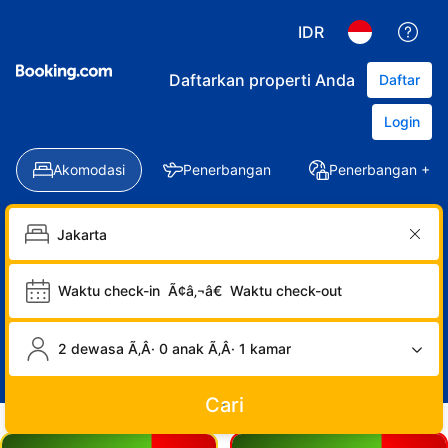
IDR
Daftarkan properti Anda
Daftar
Login
Akomodasi
Penerbangan
Penerbangan + Ho
Waktu check-in
Ã¢â‚¬â€
Waktu check-out
2 dewasa Ã‚Â· 0 anak Ã‚Â· 1 kamar
Cari