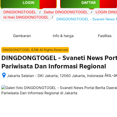
LOGIN
DAFTAR
DINGDONGTOGEL
/
Daftar DINGDONGTOGEL
/
LOGIN DIN
Id Hoki DINGDONGTOGEL
/
DINGDONGTOGEL - Svaneti News Port
Gambaran
Info & harga
Fasilitas
DINGDONGTOGEL Ã‚Â© All Rights Reserved
DINGDONGTOGEL - Svaneti News Porta
Pariwisata Dan Informasi Regional
Ã¢â‚¬
Jakarta Selatan - DKI Jakarta, 12560 Jakarta, Indonesia
Setelah 
memesan, 
semua 
rincian 
akomodasi 
termasuk 
nomor 