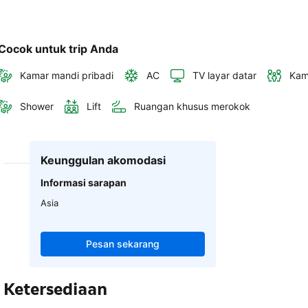
Cocok untuk trip Anda
Kamar mandi pribadi
AC
TV layar datar
Kam
Shower
Lift
Ruangan khusus merokok
Keunggulan akomodasi
Informasi sarapan
Asia
Pesan sekarang
Ketersediaan