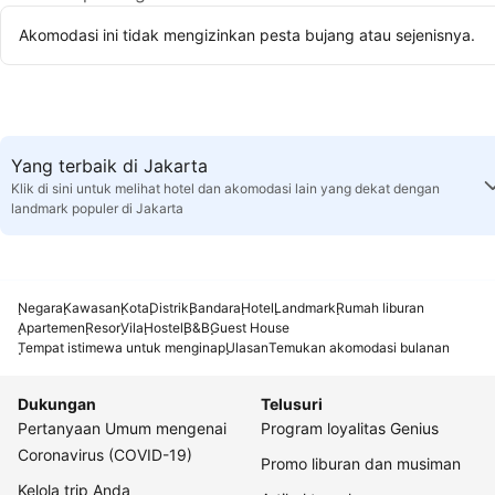
Akomodasi ini tidak mengizinkan pesta bujang atau sejenisnya.
Yang terbaik di Jakarta
Klik di sini untuk melihat hotel dan akomodasi lain yang dekat dengan
landmark populer di Jakarta
Negara
Kawasan
Kota
Distrik
Bandara
Hotel
Landmark
Rumah liburan
Apartemen
Resor
Vila
Hostel
B&B
Guest House
Tempat istimewa untuk menginap
Ulasan
Temukan akomodasi bulanan
Dukungan
Telusuri
Pertanyaan Umum mengenai
Program loyalitas Genius
Coronavirus (COVID-19)
Promo liburan dan musiman
Kelola trip Anda