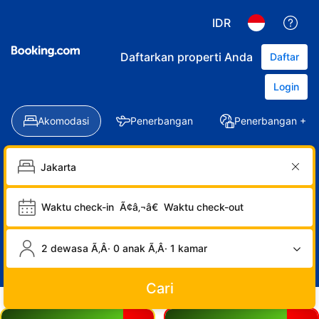
IDR
Daftarkan properti Anda
Daftar
Login
Akomodasi
Penerbangan
Penerbangan + Ho
Waktu check-in
Ã¢â‚¬â€
Waktu check-out
2 dewasa Ã‚Â· 0 anak Ã‚Â· 1 kamar
Cari