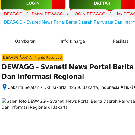
LOGIN
DAFTAR
DEWAGG
/
Daftar DEWAGG
/
LOGIN DEWAGG
/
Link DEW
DEWAGG - Svaneti News Portal Berita Daerah Pariwisata Dan Inform
Gambaran
Info & harga
Fasilitas
DEWAGG Ã‚Â© All Rights Reserved
DEWAGG - Svaneti News Portal Berita
Dan Informasi Regional
Ã¢â‚¬
Jakarta Selatan - DKI Jakarta, 12560 Jakarta, Indonesia
Setelah 
memesan, 
semua 
rincian 
akomodasi 
termasuk 
nomor 