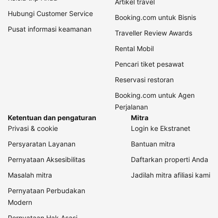
Artikel travel
Hubungi Customer Service
Booking.com untuk Bisnis
Pusat informasi keamanan
Traveller Review Awards
Rental Mobil
Pencari tiket pesawat
Reservasi restoran
Booking.com untuk Agen
Perjalanan
Ketentuan dan pengaturan
Mitra
Privasi & cookie
Login ke Ekstranet
Persyaratan Layanan
Bantuan mitra
Pernyataan Aksesibilitas
Daftarkan properti Anda
Masalah mitra
Jadilah mitra afiliasi kami
Pernyataan Perbudakan
Modern
Pernyataan Hak Asasi