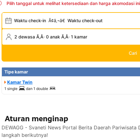
Pilih tanggal untuk melihat ketersediaan dan harga akomodasi ini
Waktu check-in
Ã¢â‚¬â€
Waktu check-out
2 dewasa Ã‚Â· 0 anak Ã‚Â· 1 kamar
Cari
Tipe kamar
Kamar Twin
1 single
dan
1 double
Aturan menginap
DEWAGG - Svaneti News Portal Berita Daerah Pariwisata 
langkah berikutnya!