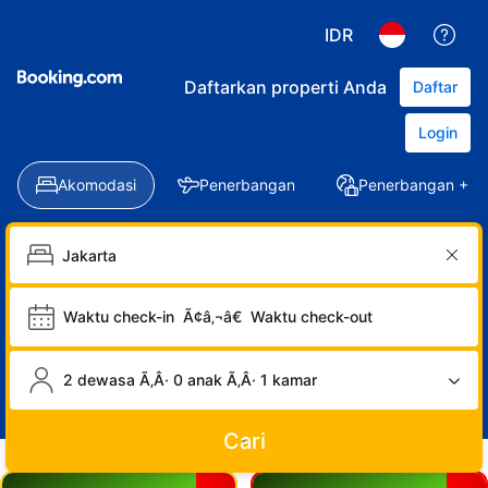
IDR
Daftarkan properti Anda
Daftar
Login
Akomodasi
Penerbangan
Penerbangan + Ho
Waktu check-in
Ã¢â‚¬â€
Waktu check-out
2 dewasa Ã‚Â· 0 anak Ã‚Â· 1 kamar
Cari