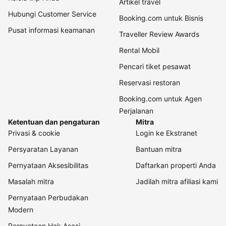
Artikel travel
Hubungi Customer Service
Booking.com untuk Bisnis
Pusat informasi keamanan
Traveller Review Awards
Rental Mobil
Pencari tiket pesawat
Reservasi restoran
Booking.com untuk Agen
Perjalanan
Ketentuan dan pengaturan
Mitra
Privasi & cookie
Login ke Ekstranet
Persyaratan Layanan
Bantuan mitra
Pernyataan Aksesibilitas
Daftarkan properti Anda
Masalah mitra
Jadilah mitra afiliasi kami
Pernyataan Perbudakan
Modern
Pernyataan Hak Asasi