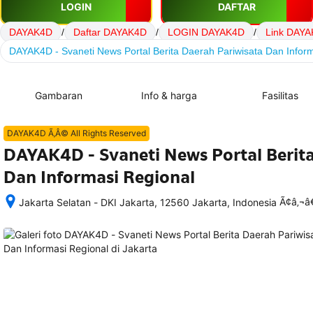
LOGIN
DAFTAR
DAYAK4D
/
Daftar DAYAK4D
/
LOGIN DAYAK4D
/
Link DAY
DAYAK4D - Svaneti News Portal Berita Daerah Pariwisata Dan Infor
Gambaran
Info & harga
Fasilitas
DAYAK4D Ã‚Â© All Rights Reserved
DAYAK4D - Svaneti News Portal Berita
Dan Informasi Regional
Ã¢â‚¬
Jakarta Selatan - DKI Jakarta, 12560 Jakarta, Indonesia
Setelah 
memesan, 
semua 
rincian 
akomodasi 
termasuk 
nomor 