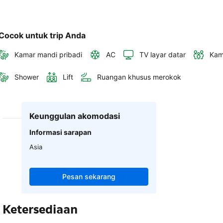
Cocok untuk trip Anda
Kamar mandi pribadi
AC
TV layar datar
Kam
Shower
Lift
Ruangan khusus merokok
Keunggulan akomodasi
Informasi sarapan
Asia
Pesan sekarang
Ketersediaan