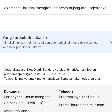
Akomodasi ini tidak mengizinkan pesta bujang atau sejenisnya.
Yang terbaik di Jakarta
Klik di sini untuk melihat hotel dan akomodasi lain yang dekat dengan
landmark populer di Jakarta
Negara
Kawasan
Kota
Distrik
Bandara
Hotel
Landmark
Rumah liburan
Apartemen
Resor
Vila
Hostel
B&B
Guest House
Tempat istimewa untuk menginap
Ulasan
Temukan akomodasi bulanan
Dukungan
Telusuri
Pertanyaan Umum mengenai
Program loyalitas Genius
Coronavirus (COVID-19)
Promo liburan dan musiman
Kelola trip Anda