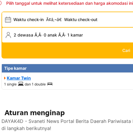
Pilih tanggal untuk melihat ketersediaan dan harga akomodasi ini
Waktu check-in
Ã¢â‚¬â€
Waktu check-out
2 dewasa Ã‚Â· 0 anak Ã‚Â· 1 kamar
Cari
Tipe kamar
Kamar Twin
1 single
dan
1 double
Aturan menginap
DAYAK4D - Svaneti News Portal Berita Daerah Pariwisata
di langkah berikutnya!